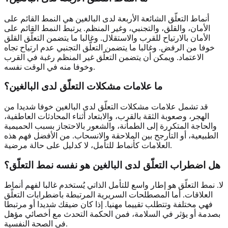
أنماط التعلّق الشائعة الأربعة لدى البالغين هي النمط القائم على
الأمان، والقلق، والتجنبي، وغير المنظم. يرتبط النمط القائم على
الأمان بالارتياح للقرب والاستقلال. وغالبا ما يتضمن التعلّق القلق
خوفا من الرفض. وغالبا ما يتضمن التعلّق التجنبي عدم ارتياح تجاه
الاعتماد. ويمكن أن يتضمن التعلّق غير المنظم رغبة في القرب
وخوفا منه في الوقت نفسه.
ما علامات مشكلات التعلّق لدى البالغين؟
قد تشمل علامات مشكلات التعلّق لدى البالغين خوفا شديدا من
الهجر، وصعوبة الثقة بالقرب، والابتعاد أثناء المحادثات العاطفية،
والحاجة المتكررة إلى الطمأنة، والشعور بالاحتجاز بسبب الحميمية
الطبيعية، أو التأرجح بين الملاحقة والانسحاب. من الأفضل فهم هذه
العلامات كأنماط للتأمل، لا كدليل على حالة مرضية.
هل اضطراب التعلّق لدى البالغين هو نفسه نمط التعلّق؟
لا. نمط التعلّق هو إطار واسع للتأمل الذاتي يُستخدم غالبا لفهم أنماط
العلاقات. أما المصطلحات السريرية المرتبطة باضطرابات التعلّق
فهي مختلفة وتتطلب تقييما مهنيا. إذا كان ضيقك شديدا أو مرتبطا
بصدمة أو يؤثر في السلامة، فمن الحكمة التحدث مع أخصائي مؤهل
في الصحة النفسية.