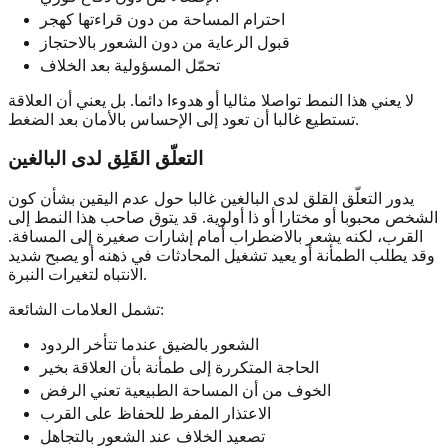
احترام المساحة من دون قراءتها كهجر
قبول الرعاية من دون الشعور بالاحتجاز
تحمّل المسؤولية بعد الخلاف
لا يعني هذا النمط تواصلا مثاليا أو هدوءا دائما. بل يعني أن العلاقة
تستطيع غالبا أن تعود إلى الإحساس بالأمان بعد الضغط.
التعلّق القَلِق لدى البالغين
يدور التعلّق القلق لدى البالغين غالبا حول عدم اليقين بشأن كون
الشخص محبوبا أو مختارا أو ذا أولوية. قد يتوق صاحب هذا النمط إلى
القرب، لكنه يشعر بالاضطراب أمام إشارات صغيرة إلى المسافة.
وقد يطلب الطمأنة أو يعيد تشغيل المحادثات في ذهنه أو يصبح شديد
الانتباه لتغيرات النبرة.
تشمل العلامات الشائعة:
الشعور بالضيق عندما تتأخر الردود
الحاجة المتكررة إلى طمأنة بأن العلاقة بخير
الخوف من أن المساحة الطبيعية تعني الرفض
الاعتذار المفرط للحفاظ على القرب
تصعيد الخلاف عند الشعور بالتجاهل