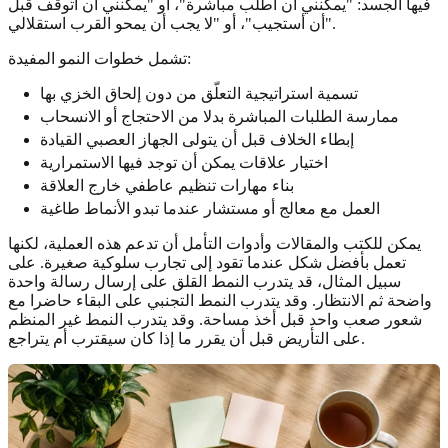
فيها الجسد: "يمكنني أن أطلب مباشرة"، أو "يمكنني أن أتوقف قبل
أن أستجيب"، أو "لا يجب أن يمحو القرب استقلالي".
تشمل خطوات النمو المفيدة:
تسمية استراتيجية التعلّق من دون إلحاق الخزي بها
ممارسة الطلبات المباشرة بدلا من الاحتجاج أو الانسحاب
إبطاء الخلاف قبل أن يتولى الجهاز العصبي القيادة
اختيار علاقات يمكن أن توجد فيها الاستمرارية
بناء مهارات تنظيم عاطفي خارج العلاقة
العمل مع معالج أو مستشار عندما تبدو الأنماط طاغية
يمكن للكتب والمقالات وأدوات التأمل أن تدعم هذه العملية، لكنها
تعمل بأفضل شكل عندما تقود إلى تجارب سلوكية صغيرة. على
سبيل المثال، قد يتدرب النمط القلق على إرسال رسالة واحدة
واضحة ثم الانتظار. وقد يتدرب النمط التجنبي على البقاء حاضرا مع
شعور صعب واحد قبل أخذ مساحة. وقد يتدرب النمط غير المنظم
على التأريض قبل أن يقرر ما إذا كان سيقترب أم يتراجع.