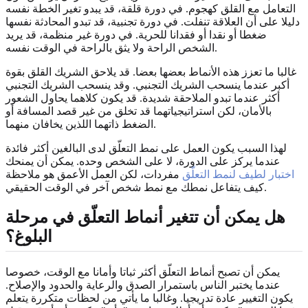
التعامل مع القلق كهجوم. في دورة قلقة، قد يبدو تغير الخطة نفسه
دليلا على أن العلاقة تنفلت. في دورة تجنبية، قد تبدو المحادثة نفسها
ضغطا أو نقدا أو فقدانا للحرية. في دورة غير منظمة، قد يريد
الشخص الراحة ولا يثق بالراحة في الوقت نفسه.
غالبا ما تعزز هذه الأنماط بعضها بعضا. قد يلاحق الشريك القلق بقوة
أكبر عندما ينسحب الشريك التجنبي. وقد ينسحب الشريك التجنبي
أكثر عندما تبدو الملاحقة شديدة. قد يكون كلاهما يحاول الشعور
بالأمان، لكن استراتيجياتهما قد تخلق من غير قصد المسافة أو
الضغط ذاتهما اللذين يخافان منهما.
لهذا السبب يكون العمل على نمط التعلّق لدى البالغين أكثر فائدة
عندما يركز على الدورة، لا على الشخص وحده. يمكن أن يمنحك
اختبار لطيف لنمط التعلّق
مفردات، لكن العمل الأعمق هو ملاحظة
كيف يتفاعل نمطك مع نمط شخص آخر في الوقت الحقيقي.
هل يمكن أن تتغير أنماط التعلّق في مرحلة
البلوغ؟
يمكن أن تصبح أنماط التعلّق أكثر ثباتا وأمانا مع الوقت، خصوصا
عندما يختبر الناس باستمرار الصدق والرعاية والحدود والإصلاح.
يكون التغيير عادة تدريجيا. وغالبا ما يأتي من لحظات متكررة يتعلم