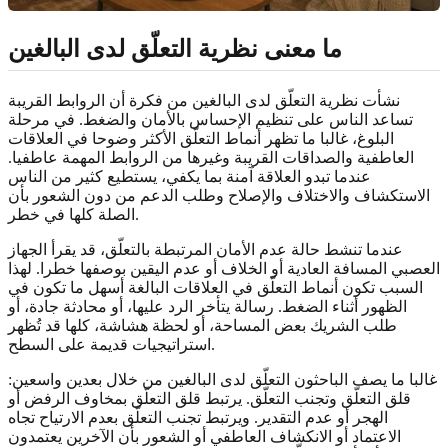
ما معنى نظرية التعلّق لدى البالغين
نشأت نظرية التعلّق لدى البالغين من فكرة أن الروابط القريبة
تساعد الناس على تنظيم الإحساس بالأمان والضغط. في مرحلة
البلوغ، غالبا ما تظهر أنماط التعلّق الأكثر وضوحا في العلاقات
العاطفية والصداقات القريبة وغيرها من الروابط المهمة عاطفيا.
عندما تبدو العلاقة آمنة بما يكفي، يستطيع كثير من الناس
الاستكشاف والاختلاف والإصلاح وطلب الدعم من دون الشعور بأن
الصلة كلها في خطر.
عندما تنشط حالة عدم الأمان المرتبطة بالتعلّق، قد يقرأ الجهاز
العصبي المسافة العادية أو الخلاف أو عدم اليقين بوصفها خطرا. لهذا
السبب تكون أنماط التعلّق في العلاقات البالغة أسهل ما تكون في
الظهور أثناء الضغط. رسالة يتأخر الرد عليها، أو محادثة جادة، أو
طلب الشريك بعض المساحة، أو لحظة هشاشة، كلها قد تُظهر
استراتيجيات قديمة على السطح.
غالبا ما يصف الباحثون التعلّق لدى البالغين من خلال بعدين واسعين:
قلق التعلّق وتجنب التعلّق. يرتبط قلق التعلّق بمخاوف الرفض أو
الهجر أو عدم التقدير. ويرتبط تجنب التعلّق بعدم الارتياح تجاه
الاعتماد أو الانكشاف العاطفي أو الشعور بأن الآخرين يعتمدون