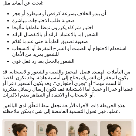
ابحث عن أنماط مثل:
أن يبدو الخلاف بسرعة كرفض أو سيطرة أو هجر
صعوبة طلب الاحتياجات مباشرة
اختيار شركاء يكررون نمطا عاطفيا مألوفا
الشعور إما بالاعتماد الزائد أو بالانفصال الزائد
صعوبة تصديق الطمأنة حتى عندما تُقدّم
استخدام الاحتجاج أو الصمت أو الشرح المفرط أو الانسحاب
للشعور بمزيد من الأمان
الشعور بالخجل بعد رد فعل قوي
من التأملات المفيدة فصل المحفز والقصة والشعور والاستجابة. قد
يكون المحفز أن الشريك يحتاج إلى أمسية هادئة. وقد تكون القصة
"أنا لست مهما" أو "يجري احتجازي". وقد يكون الشعور ذعرا أو
غضبا أو خدرا أو خجلا. أما الاستجابة فقد تكون إرسال رسائل متكررة
أو الانسحاب أو الانتقاد أو التظاهر بعدم الاكتراث.
هذه الخريطة ذات الأجزاء الأربعة تجعل نمط التعلّق لدى البالغين
عمليا. فهي تحول التسمية الغامضة إلى شيء يمكن ملاحظته.