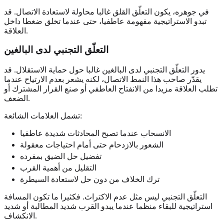
في جوهره، يكون التعلّق القلق غالبا محاولة لاستعادة الاتصال. قد
تبدو الاستراتيجية مفهومة عاطفيا، حتى عندما تخلق ضغطا داخل
العلاقة.
التعلّق التجنبي لدى البالغين
يدور التعلّق التجنبي لدى البالغين غالبا حول حماية الاستقلال. قد
يقدّر صاحب هذا النمط الاتصال، لكنه يشعر بعدم الارتياح عندما
تطلب العلاقة مزيدا من الانفتاح العاطفي أو صنع القرار المشترك أو
الضعف.
تشمل العلامات الشائعة:
الانسحاب عندما تصبح المحادثات شديدة عاطفيا
الشعور بالازدحام حتى أمام احتياجات معقولة
تفضيل حل الضيق بمفرده
التقليل من أهمية القرب
ترك الخلاف من دون حل لاستعادة السيطرة
التعلّق التجنبي ليس مثل عدم الاكتراث. فكثيرا ما تكون المسافة
استراتيجية للبقاء منظما عندما يبدو القرب شديد المطالبة أو شديد
الانكشاف.