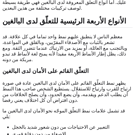
عليك. أما أنواع التعلّق المعروفة لدى البالغين فهي طريقة بسيطة
لوصف تركيبات مختلفة من هذين البعدين.
الأنواع الأربعة الرئيسية للتعلّق لدى البالغين
معظم الناس لا ينطبق عليهم نمط واحد تماما في كل علاقة. قد
تشعر بالثبات مع الأصدقاء المقرّبين، وبالقلق في المواعدة،
وبالتجنب مع العائلة، أو بمزيد من الارتباك عندما تتضرر الثقة. ومع
ذلك، يظل إطار الأنماط الأربعة مفيدا لأنه يمنح لغة لأنماط قد تبدو
مربكة من دونه.
التعلّق القائم على الأمان لدى البالغين
يظهر نمط التعلّق القائم على الأمان لدى البالغين عادة في صورة
ارتياح للقرب وارتياح للاستقلال. يستطيع الشخص صاحب هذا النمط
أن يطلب الدعم ويقدمه، وأن يضع الحدود، وأن يصلح الخلافات من
دون افتراض أن كل اختلاف يعني رفضا.
قد تشمل علامات نمط التعلّق الموجّه نحو الأمان لدى البالغين ما
يلي:
التعبير عن الاحتياجات من دون شعور شديد بالخجل
الإصغاء من دون دفاع فوري