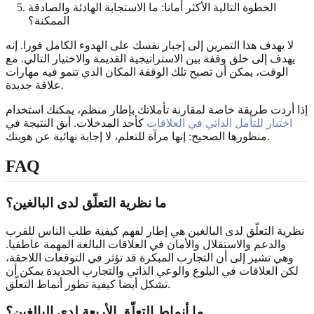
الخطوة التالية الأكثر أمانا: ما الاستجابة الهادئة والصادقة
الممكنة؟
لا يهدف هذا التمرين إلى إجبار نفسك على الهدوء الكامل فورا. إنه
يهدف إلى خلق وقفة بين الاستراتيجية القديمة والاختيار التالي. مع
الوقت، يمكن أن تصبح تلك الوقفة المكان الذي تنمو فيه مهارات
علاقة جديدة.
إذا أردت طريقة خاصة لمقارنة تأملاتك بإطار منظم، يمكنك استخدام
اختبار للتأمل الذاتي في العلاقات
كأحد المدخلات. أبق النتيجة في
منظورها الصحيح: إنها مرآة للتعلم، لا إجابة نهائية عن هويتك.
FAQ
ما نظرية التعلّق لدى البالغين؟
نظرية التعلّق لدى البالغين هي إطار لفهم كيفية طلب الناس للقرب
والدعم والاستقلال والأمان في العلاقات البالغة المهمة عاطفيا.
وهي تشير إلى أن التجارب المبكرة قد تؤثر في التوقعات اللاحقة،
لكن العلاقات في البلوغ والوعي الذاتي والتجارب الجديدة يمكن أن
تشكل أيضا كيفية تطور أنماط التعلّق.
ما أنماط التعلّق الأربعة لدى البالغين؟