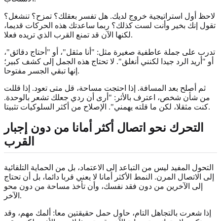
لاحظ أول استراتيجية خروج لديك. هل تفسر بعقلك؟ تمزح؟ تنشغل؟
تقول إنك بخير وأنت لست كذلك؟ ربما ساعدتك هذه الحركات قديما،
لكنها الآن قد تمنع القرب الذي تريده فعلا.
تدرب على جملة عاطفية صغيرة مثل: "أنا مثقل"، أو "أحتاج دقائق"،
أو "أريد الرد جيدا لكنني أنغلق". لا تحتاج هذه الجمل إلى كشف كبير؛
إنها تبقي الجسر مفتوحا.
ثم أصلح بعد المسافة. إذا احتجت مساحة، قل متى تعود. إذا قللت
من شأن شخص، اعترف بالأثر: "أرى أن ردي جعلك تشعر بالوحدة.
كنت مثقلا، لكن ما قلته يهمني". الإصلاح من أكثر السلوكيات تثبيتا.
التحرك نحو اتصال أكثر أمانا من دون إجبار
القرب
التحول المفيد ليس من التباعد إلى الاعتماد، بل من الحماية التلقائية
إلى الاتصال المرن. النمط الأكثر أمانا لا يعني قربا دائما، بل أن تحتاج
إلى الآخرين من دون فقد نفسك، وأن تأخذ مساحة من دون محو
الآخر.
إذا شعرت بالتجاهل التام، حاول حمل حقيقتين معا: ألمك مهم، وقد