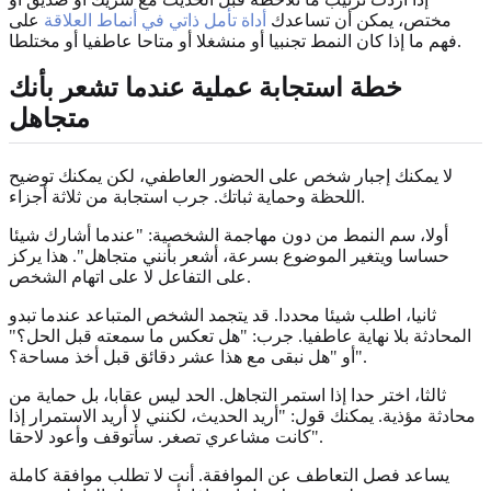
مختص، يمكن أن تساعدك
أداة تأمل ذاتي في أنماط العلاقة
على
فهم ما إذا كان النمط تجنبيا أو منشغلا أو متاحا عاطفيا أو مختلطا.
خطة استجابة عملية عندما تشعر بأنك
متجاهل
لا يمكنك إجبار شخص على الحضور العاطفي، لكن يمكنك توضيح
اللحظة وحماية ثباتك. جرب استجابة من ثلاثة أجزاء.
أولا، سم النمط من دون مهاجمة الشخصية: "عندما أشارك شيئا
حساسا ويتغير الموضوع بسرعة، أشعر بأنني متجاهل". هذا يركز
على التفاعل لا على اتهام الشخص.
ثانيا، اطلب شيئا محددا. قد يتجمد الشخص المتباعد عندما تبدو
المحادثة بلا نهاية عاطفيا. جرب: "هل تعكس ما سمعته قبل الحل؟"
أو "هل نبقى مع هذا عشر دقائق قبل أخذ مساحة؟".
ثالثا، اختر حدا إذا استمر التجاهل. الحد ليس عقابا، بل حماية من
محادثة مؤذية. يمكنك قول: "أريد الحديث، لكنني لا أريد الاستمرار إذا
كانت مشاعري تصغر. سأتوقف وأعود لاحقا".
يساعد فصل التعاطف عن الموافقة. أنت لا تطلب موافقة كاملة