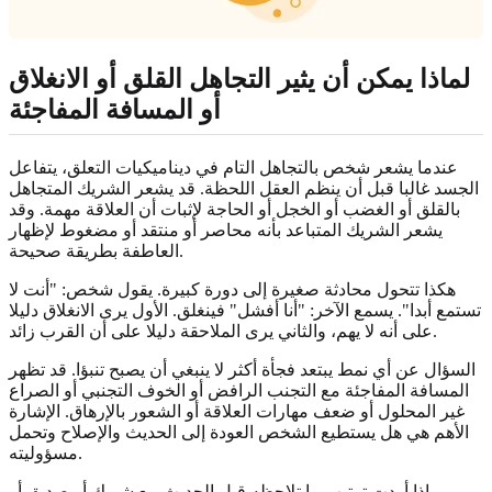
لماذا يمكن أن يثير التجاهل القلق أو الانغلاق
أو المسافة المفاجئة
عندما يشعر شخص بالتجاهل التام في ديناميكيات التعلق، يتفاعل
الجسد غالبا قبل أن ينظم العقل اللحظة. قد يشعر الشريك المتجاهل
بالقلق أو الغضب أو الخجل أو الحاجة لإثبات أن العلاقة مهمة. وقد
يشعر الشريك المتباعد بأنه محاصر أو منتقد أو مضغوط لإظهار
العاطفة بطريقة صحيحة.
هكذا تتحول محادثة صغيرة إلى دورة كبيرة. يقول شخص: "أنت لا
تستمع أبدا". يسمع الآخر: "أنا أفشل" فينغلق. الأول يرى الانغلاق دليلا
على أنه لا يهم، والثاني يرى الملاحقة دليلا على أن القرب زائد.
السؤال عن أي نمط يبتعد فجأة أكثر لا ينبغي أن يصبح تنبؤا. قد تظهر
المسافة المفاجئة مع التجنب الرافض أو الخوف التجنبي أو الصراع
غير المحلول أو ضعف مهارات العلاقة أو الشعور بالإرهاق. الإشارة
الأهم هي هل يستطيع الشخص العودة إلى الحديث والإصلاح وتحمل
مسؤوليته.
إذا أردت ترتيب ما تلاحظه قبل الحديث مع شريك أو صديق أو