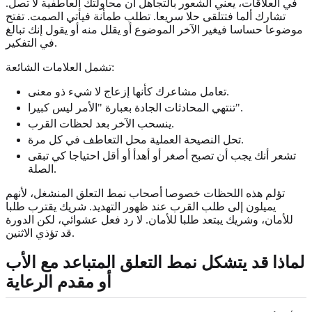
في العلاقات، يعني الشعور بالتجاهل أن محاولتك العاطفية لا تصل.
تشارك ألما فتتلقى حلا سريعا. تطلب طمأنة فيأتي الصمت. تفتح
موضوعا حساسا فيغير الآخر الموضوع أو يقلل منه أو يقول إنك تبالغ
في التفكير.
تشمل العلامات الشائعة:
تعامل مشاعرك كأنها إزعاج لا شيء ذو معنى.
تنتهي المحادثات الجادة بعبارة "الأمر ليس كبيرا".
ينسحب الآخر بعد لحظات القرب.
تحل النصيحة العملية محل التعاطف في كل مرة.
تشعر أنك يجب أن تصبح أصغر أو أهدأ أو أقل احتياجا كي تبقى
الصلة.
تؤلم هذه اللحظات خصوصا أصحاب نمط التعلق المنشغل، لأنهم
يميلون إلى طلب القرب عند ظهور التهديد. شريك يقترب طلبا
للأمان، وشريك يبتعد طلبا للأمان. لا رد فعل عشوائي، لكن الدورة
قد تؤذي الاثنين.
لماذا قد يتشكل نمط التعلق المتباعد مع الأب
أو مقدم الرعاية