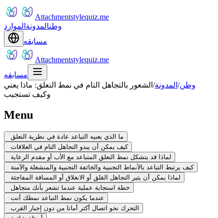
Attachmentstylequiz.me
وطن
المدونة
الموارد
مسابقه
Attachmentstylequiz.me
مسابقه
وطن
/
المدونة
/
الشعور بالتجاهل التام في نمط التعلق: ماذا يعني
وكيف تستجيب
Menu
ما الذي يعنيه التباعد عادة في نظرية التعلق
كيف يمكن أن يبدو التجاهل التام في العلاقات
لماذا قد يتشكل نمط التعلق المتباعد مع الأب أو مقدم الرعاية
كيف يرتبط التباعد بالأنماط التجنبية والخائفة التجنبية والمنشغلة والآمنة
لماذا يمكن أن يثير التجاهل القلق أو الانغلاق أو المسافة المفاجئة
خطة استجابة عملية عندما تشعر بأنك متجاهل
عندما يكون نمط التباعد نمطك أنت
التحرك نحو اتصال أكثر أمانا من دون إجبار القرب