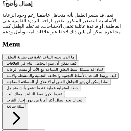
إهمال واضح؟
نعم. قد يشعر الطفل بأنه متجاهل عاطفيا رغم وجود الرعاية
الأساسية. التصغير المتكرر، نقص الراحة، الردود القاسية على
العاطفة، أو قاعدة عائلية تخفي الاحتياجات، قد تعلم الطفل كبت
مشاعره. يمكن أن يلين ذلك لاحقا عبر علاقات آمنة وتأمل ودعم.
Menu
ما الذي يعنيه التباعد عادة في نظرية التعلق
كيف يمكن أن يبدو التجاهل التام في العلاقات
لماذا قد يتشكل نمط التعلق المتباعد مع الأب أو مقدم الرعاية
كيف يرتبط التباعد بالأنماط التجنبية والخائفة التجنبية والمنشغلة والآمنة
لماذا يمكن أن يثير التجاهل القلق أو الانغلاق أو المسافة المفاجئة
خطة استجابة عملية عندما تشعر بأنك متجاهل
عندما يكون نمط التباعد نمطك أنت
التحرك نحو اتصال أكثر أمانا من دون إجبار القرب
أسئلة شائعة