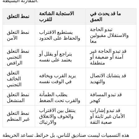
المقارنة البسيطة.
ما قد يحدث في
الاستجابة الشائعة
نمط التعلق
العمق
للقرب
تبدو الحاجة
يستطيع الاقتراب
نمط التعلق
والاستقلال مقبولين
والحفاظ على الحدود
الآمن
معا
قد تبدو الحاجة غير
نمط التعلق
يتراجع أو يقلل أو
آمنة أو ضعيفة أو
التجنبي
يعتمد على نفسه
متطفلة
الرافض
التعلق
قد يتشابك الاتصال
يريد القرب ويخافه
الخائف
والتهديد
في الوقت نفسه
التجنبي
قد تبدو المسافة
يطلب الطمأنة
نمط التعلق
كهجر
والقرب تحت الضغط
المنشغل
قد تبدو إشارات
ينتقل بين الاقتراب
نمط التعلق
الأمان غير ثابتة أو
والخوف والانغلاق
غير المنظم
صعبة الثقة
والارتباك
هذه التسميات ليست صناديق للناس، بل خرائط. تساعد الخريطة