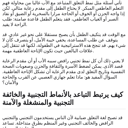
تأتي أسئلة مثل نمط التعلق المتباعد مع الأب غالبا من محاولة فهم
التعلم العاطفي المبكر. لا يحتاج الطفل إلى مقدم رعاية مثالي. لكن
إذا واجه الحزن أو الخوف أو الحاجة مرارا بالسخرية أو الضيق أو نفاد
الصبر أو الغياب العاطفي، فقد يتعلم الطفل قاعدة صامتة: طلب
الراحة لا يفيد.
مع الوقت قد يتكيف الطفل بأن يصبح مستقلا على نحو غير عادي. قد
يتوقف عن طلب المساعدة، يخفي خيبة الأمل، أو يتصرف كأن لا
شيء يهم. قد تنجح هذه الاستراتيجية في الطفولة، لكنها قد تنتقل إلى
علاقات البالغين حيث تكون الإتاحة العاطفية مهمة.
لا يعني ذلك أن كل نمط تجنبي رافض سببه الأب أو أن مقدم الرعاية
قصد الأذى. يمكن لضغط الأسرة والثقافة والحزن وصعوبات الصحة
النفسية وتاريخ التعلق لدى مقدم الرعاية أن تشكل الإتاحة العاطفية.
السؤال المفيد هو: ماذا تعلم جهازي العصبي عن القرب والحاجة
والأمان؟
كيف يرتبط التباعد بالأنماط التجنبية والخائفة
التجنبية والمنشغلة والآمنة
قد تصبح لغة التعلق ضبابية لأن الناس يستخدمون التجنبي والتجنبي
الرافض والخائف التجنبي وغير المنظم بطرق متداخلة. تساعد