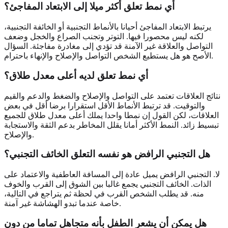
أي نمط تعلق أكثر ميلا إلى الابتعاد المفاجئ؟
يرتبط الابتعاد المفاجئ أحيانا بالأنماط التجنبية أو الخائفة التجنبية،
لكنه ليس محصورا فيها. التوتر وتجنب الصراع والخجل وضعف
التواصل والعلاقة غير الآمنة قد تؤدي إلى مغادرة مفاجئة. السؤال
الأصح هو هل يستطيع الشخص التواصل والإصلاح والإنهاء باحترام.
أي نمط تعلق لديه أعلى معدل طلاق؟
نتائج العلاقات تعتمد على التواصل والإصلاح والضغط والدعم والقيم
والتوقيت. قد ترتبط الأنماط الأقل استقرارا برضا أقل في بعض
العلاقات، لكن القول إن نمطا واحدا يملك أعلى معدل طلاق للجميع
تبسيط زائد. النمط الأكثر أمانا يقلل المخاطر بدعم الثقة والاستجابة
والإصلاح.
هل التجنبي الرافض هو نفسه التعلق الخائف التجنبي؟
لا. التجنبي الرافض يميل عادة إلى المسافة العاطفية والاعتماد على
الذات. الخائف التجنبي يجمع غالبا بين الشوق إلى القرب والخوف
منه. قد يطلب الشخص القرب في لحظة ثم يتراجع في التالية،
خاصة عندما تبدو الهشاشة غير آمنة.
هل يمكن أن يشعر الطفل بأنه متجاهل تماما من دون