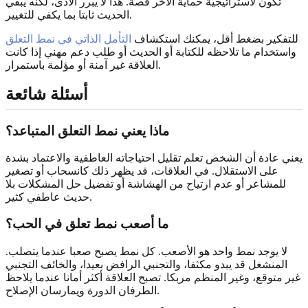
تكون لاستراتيجية حماية الآخر قصة. هذا لا يبرر الأذى، لكنه يبقي
الحديث ثابتا بما يكفي للتغيير.
للتفكير بضغط أقل، يمكنك استكشاف
التأمل الذاتي في نمط التعلق
واستخدام ما تلاحظه للكتابة أو الحديث أو طلب دعم مهني إذا كانت
العلاقة غير آمنة أو مؤلمة باستمرار.
أسئلة شائعة
ماذا يعني نمط التعلق المتباعد؟
يعني عادة أن الشخص تعلم تقليل احتياجاته العاطفية والاعتماد بشدة
على الاستقلال. في العلاقات، قد يظهر ذلك كانسحاب أو تصغير
للمشاعر أو عدم ارتياح من الهشاشة أو تفضيل حل المشكلات بلا
حديث عاطفي كثير.
ما أصعب نمط تعلق في الحب؟
لا يوجد نمط واحد هو الأصعب. كل نمط يصبح صعبا عندما يتصلب.
المنشغل قد يبدو مكثفا، والتجنبي الرافض بعيدا، والخائف التجنبي
غير متوقع، وغير المنظم مربكا. تصبح العلاقة أكثر أمانا عندما يلاحظ
الطرفان الدورة ويمارسان الإصلاح.