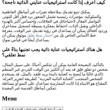
كيف أعرف إذا كانت استراتيجيات عنايتي الذاتية ناجحة؟
يمكنكِ تتبع تقدمكِ بملاحظة تغيرات في أنماطكِ العاطفية
والسلوكية. مؤشرات رئيسية تشمل الشعور برد فعل أقل للتوتر،
التواصل الفعال لاحتياجاتكِ في العلاقات، وإحساس أكبر بالهدوء
الداخلي وتقبل الذات. احتفاظ بمفكرة بسيطة لتسجيل مشاعركِ
وردود أفعالكِ يمكن أن يساعدكِ في رؤية تقدمكِ عبر الوقت. معرفة
خط الأساس الخاص بكِ من
اختبار نمط تعلق
موثوق يمكن أن
يساعدكِ أيضًا في قياس نموكِ.
هل هناك استراتيجيات عناية ذاتية يجب تجنبها بناءً على
نمط تعلقي؟
بالتأكيد. النصيحة العامة يمكن أن تنتكس أحيانًا. على سبيل المثال،
شخص ذو تعلق قلِق قد يجد أن الكثير من الوقت الفردي غير المنظم
(الذي غالبًا ما يُنصح به كعناية ذاتية) يزيد قلقه. بالمثل، قد يستخدم
الشخص المتجنب "العناية الذاتية الفردية" كطريقة لتعزيز العزلة.
المفتاح هو الانتباه إذا كانت الممارسة تساعدكِ على النمو أو ببساطة
تمكين أنماطكِ القديمة غير المفيدة.
Menu
فهم أنماط التعلق واحتياجات العناية الذاتية