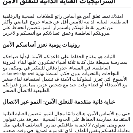
استراتيجيات العناية الذاتية للتعلق الآمن
امتلاك نمط تعلق آمن هو أساس رائع للعلاقات الصحية والرفاهية
العاطفية. العناية الذاتية للآمنين أقل عن شفاء جروح الماضي وأكثر
عن تعزيز نقاط قوتكم واستمرار النمو. تتضمن الحفاظ على
مرونتكم العاطفية وعمق اتصالاتكم مع أنفسكم والآخرين.
روتينات يومية تعزز أساسكم الآمن
الثبات هو مفتاح الحفاظ على قاعدتكم الآمنة. ابدأوا صباحكم
بممارسة بسيطة مثل كتابة ثلاثة أشياء تشكرون عليها لبناء المرونة
العاطفية. في المساء، خذوا دقائق للتفكير في يومكم، مع
acknowledgment النجاحات والتحديات بدون حكم. أنشطة نهاية
الأسبوع التي تعزز السلوكيات الآمنة قد تشمل استضافة لقاء صغير
مع الأصدقاء أو قضاء وقت جيد مع شخص عزيز، مما يعزز قدراتكم
الطبيعية للاتصال الصحي.
عناية ذاتية متقدمة للتعلق الآمن: النمو عبر الاتصال
حتى مع الأساس الآمن، هناك دائمًا مجال للنمو. تتضمن العناية الذاتية
المتقدمة ممارسة الحفاظ على الحدود الصحية - معرفة متى تقولون
نعم ومتى تقولون لا لحماية طاقتكم. تمارين التعاطف الذاتي، مثل
معاملة أنفسكم بنفس اللطف الذي تقدمونه لصديق في وقت صعب،