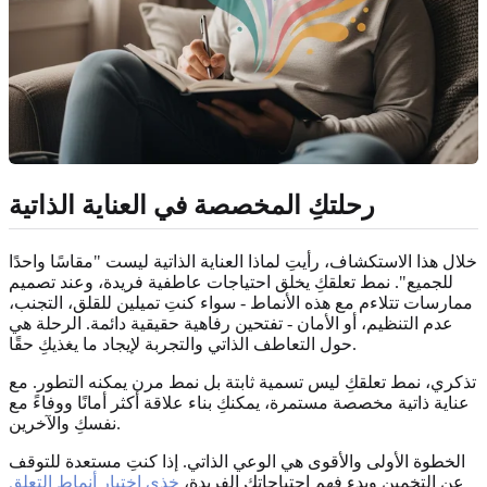
رحلتكِ المخصصة في العناية الذاتية
خلال هذا الاستكشاف، رأيتِ لماذا العناية الذاتية ليست "مقاسًا واحدًا
للجميع". نمط تعلقكِ يخلق احتياجات عاطفية فريدة، وعند تصميم
ممارسات تتلاءم مع هذه الأنماط - سواء كنتِ تميلين للقلق، التجنب،
عدم التنظيم، أو الأمان - تفتحين رفاهية حقيقية دائمة. الرحلة هي
حول التعاطف الذاتي والتجربة لإيجاد ما يغذيكِ حقًا.
تذكري، نمط تعلقكِ ليس تسمية ثابتة بل نمط مرن يمكنه التطور. مع
عناية ذاتية مخصصة مستمرة، يمكنكِ بناء علاقة أكثر أمانًا ووفاءً مع
نفسكِ والآخرين.
الخطوة الأولى والأقوى هي الوعي الذاتي. إذا كنتِ مستعدة للتوقف
عن التخمين وبدء فهم احتياجاتكِ الفريدة،
خذي اختبار أنماط التعلق