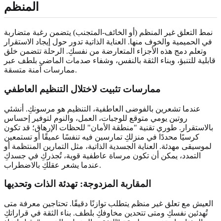
المنظم
نمط التعلق غير المنظم (أو الخائف-المتجنب) يتضمن رغبة متضاربة
في الحميمية والخوف منها. العناية الذاتية تدور حول إيجاد الاستقرار
وتعلم دمج هذه الأجزاء المتعارضة من نفسكِ. الرحلة تتضمن خلق
قابلية للتنبؤ، وبناء الثقة بالنفس، وشفاء صدمات الماضي بلطف عبر
ممارسات آمنة متسقة.
ممارسات تثبيت لاختلال التنظيم العاطفي
عندما تشعرين بالفوضى العاطفية، التنظيم هو مرسونكِ. أنشئي
روتين يومي متوقع للوجبات، العمل، والنوم لتوفير إحساس
بالاستقرار. طوري تقنية "منطقة الأمان" للحظات الإرهاق؛ قد تكون
كرسيًا محددًا في منزلكِ تمارسين فيه تنفسًا عميقًا أو تستمعين
لموسيقى مهدئة. العناية الجسدية الذاتية، مثل التمارين المنتظمة أو
التمدد، يمكن أن تكون مرساة عاطفية قوية، تُجذركِ في جسدكِ
عندما يشعر عقلكِ بالاضطراب.
المقاربة المزدوجة: تهدئة الذات وتحديها
العيش مع تعلق غير منظم يتطلب توازنًا دقيقًا. تحتاجين معرفة متى
تُهدئين نفسكِ ومتى تتحدين مخاوفكِ بلطف. بناء الثقة في قراراتكِ