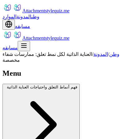
Attachmentstylequiz.me
وطن
المدونة
الموارد
مسابقه
Attachmentstylequiz.me
مسابقه
وطن
/
المدونة
/
العناية الذاتية لكل نمط تعلق: ممارسات شفاء
مخصصة
Menu
فهم أنماط التعلق واحتياجات العناية الذاتية