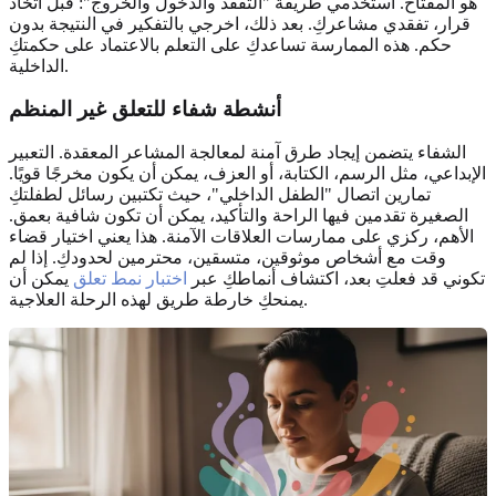
هو المفتاح. استخدمي طريقة "التفقد والدخول والخروج": قبل اتخاذ
قرار، تفقدي مشاعركِ. بعد ذلك، اخرجي بالتفكير في النتيجة بدون
حكم. هذه الممارسة تساعدكِ على التعلم بالاعتماد على حكمتكِ
الداخلية.
أنشطة شفاء للتعلق غير المنظم
الشفاء يتضمن إيجاد طرق آمنة لمعالجة المشاعر المعقدة. التعبير
الإبداعي، مثل الرسم، الكتابة، أو العزف، يمكن أن يكون مخرجًا قويًا.
تمارين اتصال "الطفل الداخلي"، حيث تكتبين رسائل لطفلتكِ
الصغيرة تقدمين فيها الراحة والتأكيد، يمكن أن تكون شافية بعمق.
الأهم، ركزي على ممارسات العلاقات الآمنة. هذا يعني اختيار قضاء
وقت مع أشخاص موثوقين، متسقين، محترمين لحدودكِ. إذا لم
تكوني قد فعلتِ بعد، اكتشاف أنماطكِ عبر
اختبار نمط تعلق
يمكن أن
يمنحكِ خارطة طريق لهذه الرحلة العلاجية.