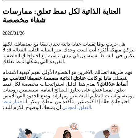
العناية الذاتية لكل نمط تعلق: ممارسات
شفاء مخصصة
2026/01/26
هل جربتِ يومًا تقنيات عناية ذاتية تجدي نفعًا مع صديقاتك، لكنها
تترككِ منهكة أكثر؟ أنتِ لستِ وحدك. سر العناية الذاتية الفعالة قد لا
يكمن في النشاط نفسه، بل في مدى تناسبه مع احتياجاتكِ العاطفية
الفريدة التي يشكّلها نمط تعلقكِ.
فهم طريقة اتصالكِ بالآخرين هو الخطوة الأولى لفهم كيفية الاهتمام
بنفسك.
ماذا لو كانت عنايتكِ الذاتية مصممة خصيصًا لتتناسب مع
أنماط علاقاتكِ؟
يقدم هذا الدليل استراتيجيات مخصصة لكل نمط
تعلق، لمساعدتكِ على تجاوز النصائح العامة. ستتعلمين روتينات
يومية، وتقنيات لتنظيم المشاعر، ومهارات وضع الحدود التي تلامس
احتياجاتكِ حقًا. إذا كنتِ غير متأكدة من نمطكِ، يمكن لـ
اختبار نمط
أن يمنحكِ الوضوح اللازم للبدء.
التعلق المجاني