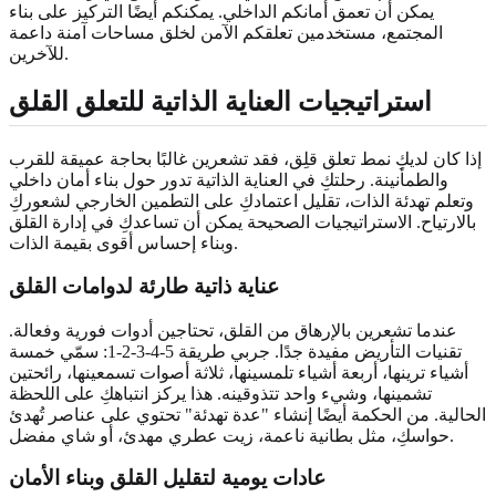
يمكن أن تعمق أمانكم الداخلي. يمكنكم أيضًا التركيز على بناء
المجتمع، مستخدمين تعلقكم الآمن لخلق مساحات آمنة داعمة
للآخرين.
استراتيجيات العناية الذاتية للتعلق القلق
إذا كان لديكِ نمط تعلق قلِق، فقد تشعرين غالبًا بحاجة عميقة للقرب
والطمأنينة. رحلتكِ في العناية الذاتية تدور حول بناء أمان داخلي
وتعلم تهدئة الذات، تقليل اعتمادكِ على التطمين الخارجي لشعوركِ
بالارتياح. الاستراتيجيات الصحيحة يمكن أن تساعدكِ في إدارة القلق
وبناء إحساس أقوى بقيمة الذات.
عناية ذاتية طارئة لدوامات القلق
عندما تشعرين بالإرهاق من القلق، تحتاجين أدوات فورية وفعالة.
تقنيات التأريض مفيدة جدًا. جربي طريقة 5-4-3-2-1: سمّي خمسة
أشياء ترينها، أربعة أشياء تلمسينها، ثلاثة أصوات تسمعينها، رائحتين
تشمينها، وشيء واحد تتذوقينه. هذا يركز انتباهكِ على اللحظة
الحالية. من الحكمة أيضًا إنشاء "عدة تهدئة" تحتوي على عناصر تُهدئ
حواسكِ، مثل بطانية ناعمة، زيت عطري مهدئ، أو شاي مفضل.
عادات يومية لتقليل القلق وبناء الأمان