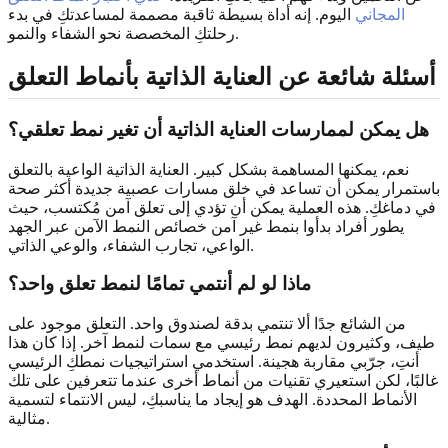
المجاني
اليوم. إنه أداة بسيطة ثاقبة مصممة لمساعدتكِ في بدء
رحلتكِ المخصصة نحو الشفاء والنمو.
أسئلة شائعة عن العناية الذاتية بأنماط التعلق
هل يمكن لممارسات العناية الذاتية أن تغير نمط تعلقي؟
نعم، يمكنها المساهمة بشكل كبير. العناية الذاتية الواعية بالتعلق
باستمرار يمكن أن تساعد في خلق مسارات عصبية جديدة أكثر صحة
في دماغكِ. هذه العملية يمكن أن تؤدي إلى تعلق آمن مُكتسب، حيث
يطور أفراد بدأوا بنمط غير آمن خصائص النمط الآمن عبر الجهد
الواعي، تجارب الشفاء، والوعي الذاتي.
ماذا لو لم أنتمي تمامًا لنمط تعلق واحد؟
من الشائع جدًا ألا تنتمي بدقة لصندوق واحد. التعلق موجود على
طيف، وكثيرون لديهم نمط رئيسي مع سمات لنمط آخر. إذا كان هذا
أنتِ، جرّبي مقاربة هجينة. استخدمي استراتيجيات نمطكِ الرئيسي
غالبًا، لكن استعيري تقنيات من أنماط أخرى عندما تتعرفين على تلك
الأنماط المحددة. الهدف هو إيجاد ما يناسبكِ، ليس الانتماء لتسمية
مثالية.