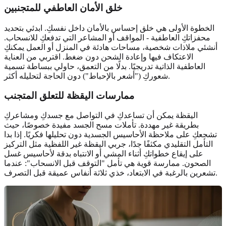
خلق الأمان العاطفي للمتجنبين
الخطوة الأولى هي خلق إحساس بالأمان داخل نفسكِ. ابدئي بتحديد
محفزاتكِ العاطفية - المواقف أو المشاعر التي تدفعكِ للانسحاب.
أنشئي ملاذات شخصية، مساحات هادئة في المنزل أو العمل يمكنكِ
الاعتكاف فيها وإعادة الشحن دون ضغط. اقتربي من العناية
العاطفية الذاتية تدريجيًا. بدلًا من التعمق، حاولي ببساطة تسمية
شعوركِ ("أشعر بالإحباط") دون الحاجة لتحليله أكثر.
ممارسات اليقظة للتعلق المتجنب
اليقظة يمكن أن تساعدكِ في التواصل مع جسدكِ ومشاعركِ
بطريقة غير مهددة. تأملات مسح الجسد مفيدة خصوصًا، حيث
تشجعكِ على ملاحظة الأحاسيس الجسدية دون تحليلها فكريًا. إذا بدا
التأمل التقليدي مكثفًا جدًا، جربي اليقظة غير اللفظية مثل التركيز
على إيقاع خطواتكِ أثناء المشي أو الانتباه بدقة لأحاسيس غسل
الصحون. ممارسة قوية هي تأمل "التوقف قبل الانسحاب": عندما
تشعرين بالرغبة في الابتعاد، خذي ثلاثة أنفاس عميقة قبل التصرف.