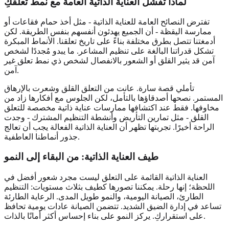
لماذا تفشل العناية الذاتية العامة مع نمط تعلقكِ
تفترض النصائح العامة للعناية الذاتية - مثل أخذ حمام فقاعات أو
ممارسة اليقظة - أن الجميع يهدئون أنفسهم بنفس الطريقة. لكن
أدمغتنا تتصل بطرق مختلفة بناءً على تاريخ تعلقنا. الأنماط المبكرة
تشكل قدراتنا البالغة على تنظيم المشاعر. ما يبدو مُجددًا لشخص
آمن قد يثير القلق أو الشعور بالانفصال لشخص ذي نمط تعلق غير
آمن.
تأملي قصة سارة. عانت من التعلق القلق وشعرت بالإرهاق
المستمر. نصحها أصدقاؤها بالتأمل، لكن الجلوس مع أفكارها زاد من
مخاوفها. فقط عند اكتشافها ممارسات عناية ذاتية مخصصة للتعلق
القلق - مثل تمارين التأريض وأنشطة التنظيم المشترك - وجدت
الراحة أخيرًا. تجربتها تظهر أن العناية الذاتية الفعالة يجب أن تعالج
جذور أنماطنا العاطفية.
طيف العناية الذاتية: من البقاء إلى النمو
العناية الذاتية القائمة على التعلق ليست مجرد شعور أفضل في
اللحظة؛ إنها رحلة. يمكننا تصورها كطيف بثلاث مستويات: التنظيم
الطارئ، الصيانة اليومية، والنمو طويل المدى. الرعاية الطارئة
تساعد في إدارة الضيق الشديد. تتضمن الصيانة عادات يومية تحافظ
على استقراركِ. يركز النمو على بناء إحساس أكثر أمانًا بالذات.