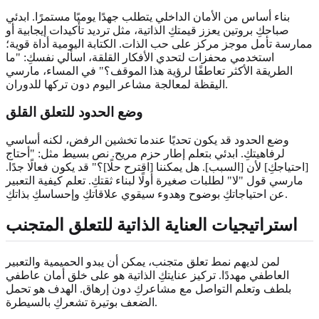
بناء أساس من الأمان الداخلي يتطلب جهدًا يوميًا مستمرًا. ابدئي
صباحكِ بروتين يعزز قيمتكِ الذاتية، مثل ترديد تأكيدات إيجابية أو
ممارسة تأمل موجز مركز على حب الذات. الكتابة اليومية أداة قوية؛
استخدمي محفزات لتحدي الأفكار القلقة، اسألي نفسكِ: "ما
الطريقة الأكثر تعاطفًا لرؤية هذا الموقف؟" في المساء، مارسي
اليقظة لمعالجة مشاعر اليوم دون تركها للدوران.
وضع الحدود للتعلق القلق
وضع الحدود قد يكون تحديًا عندما تخشين الرفض، لكنه أساسي
لرفاهيتكِ. ابدئي بتعلم إطار حزم مريح. نص بسيط مثل: "أحتاج
[احتياجكِ] لأن [السبب]. هل يمكننا [اقترح حلًا]؟" قد يكون فعالًا جدًا.
مارسي قول "لا" لطلبات صغيرة أولًا لبناء ثقتكِ. تعلم كيفية التعبير
عن احتياجاتكِ بوضوح وهدوء سيقوي علاقاتكِ وإحساسكِ بذاتكِ.
استراتيجيات العناية الذاتية للتعلق المتجنب
لمن لديهم نمط تعلق متجنب، يمكن أن يبدو الحميمية والتعبير
العاطفي مهددًا. تركيز عنايتكِ الذاتية هو على خلق أمان عاطفي
بلطف وتعلم التواصل مع مشاعركِ دون إرهاق. الهدف هو تحمل
الضعف بوتيرة تشعركِ بالسيطرة.