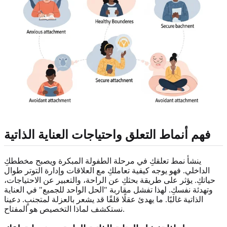
فهم أنماط التعلق واحتياجات العناية الذاتية
ينشأ نمط تعلقكِ في مرحلة الطفولة المبكرة ويصبح مخططكِ
الداخلي. فهو يوجه كيفية تعاملكِ مع العلاقات وإدارة التوتر طوال
حياتكِ. يؤثر على طريقة بحثكِ عن الراحة، والتعبير عن الاحتياجات،
وتهدئة نفسكِ. لهذا تفشل مقاربة "الحل الواحد للجميع" في العناية
الذاتية غالبًا. ما يهدئ عقلًا قلقًا قد يشعر بالعزلة لمتجنبٍ. دعينا
نستكشف لماذا التخصيص هو المفتاح.