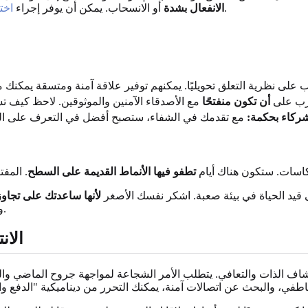
نقطة انطلاق مضيئة لهذا الوعي الذاتي.
الانفعال بشدة
أو الانسحاب. يمكن أن يوفر إجراء
اخت
ب على
أن تكون منفتحًا
مع الأصدقاء الآمنين والموثوقين. لاحظ كيف تش
شركاء بحكمة:
كاسات. ستكون هناك أيام
تطفو فيها الأنماط القديمة على السطح
 قيد الحياة في بيئة صعبة. اشكر نفسك الأصغر
لأنها ساعدتك على تجاو
.
و
الان
شاف الذات والتعافي. يتطلب الأمر الشجاعة لمواجهة جروح الماضي وال
اطفي، والبحث عن اتصالات آمنة، يمكنك التحرر من ديناميكية "الدفع والج