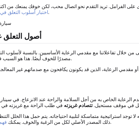
 على الفرامل. تريد التقدم نحو اتصال محب، لكن خوفك يمنعك من اكتس
خطوة أولى مضيئة لرؤية كيفية تجلي هذه الأنماط في حياتك.
اختبار أسلوب التعلق في 
أصول التعلق 
ى من خلال تفاعلاتنا مع مقدمي الرعاية الأساسيين. بالنسبة لأسلوب التع
.
مصدرًا للخوف أيضًا. هذا هو السبب ف
اء أو مقدمي الرعاية، الذين قد يكونون يكافحون مع صدماتهم غير المعالجة
لرعاية الخاص به من أجل السلامة والراحة عند الانزعاج. في سيناريو صح
الطفل في موقف مستحيل.
تتصادم غريزته
 لا توجد استراتيجية متماسكة لتلبية احتياجاته. يتم حمل هذا الخلل الت
بشكل أفضل من خلال التفكير في هذه الديناميكيات المبكرة.
ذلك المصدر الأصلي لكل من الرغبة والخوف. يمكنك
فهم