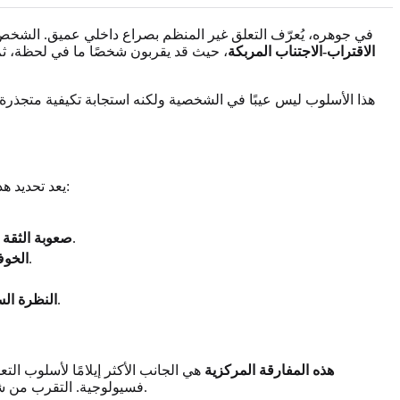
في جوهره، يُعرّف التعلق غير المنظم بصراع داخلي عميق. الشخص ا
الاقتراب-الاجتناب المربكة
، حيث قد يقربون شخصًا ما في لحظة، ثم 
هذا الأسلوب ليس عيبًا في الشخصية ولكنه استجابة تكيفية متجذرة بع
يعد تحديد هذه الأنماط في حياتك خطوة حاسمة لاكتساب الوعي الذاتي. في حين أن تجربة كل شخص فريدة من نوعها، فإن بعض العلامات الشائعة تشمل:
هناك اعتقاد راسخ بأن حتى أولئك الذين يهتمون بك سيخيبون أملك أو يؤذونك في النهاية، مما يجعل من الصعب الانفتاح بالكامل.
صعوبة الثقة ب
أنت تخشى أن يتركك شريكك، لكنك تخشى أيضًا أن تفقد هويتك أو أن يتم التحكم بك في علاقة وثيقة.
الخوف
غالبًا ما يعاني الأفراد الذين لديهم هذا الأسلوب من تدني احترام الذات والشعور بأنهم معيبون بطبيعتهم أو غير جديرين بالحب.
النظرة الس
هذه المفارقة المركزية
هي الجانب الأكثر إيلامًا لأسلوب الت
فسيولوجية. التقرب من شخص ما يمكن أن يؤدي إلى قلق عميق الجذور بشأن التعرض للأذى أو السيطرة أو الهجران، مما يؤدي إلى سلوكيات وقائية، وإن كانت مربكة.