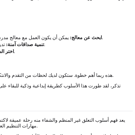
يمكن أن يكون العمل مع معالج مدرب على نظرية التعلق تحويليًا. يمكنهم توفير علاقة آمنة ومتسقة يمكنك من خلالها استكشاف ماضيك وممارسة طرق جديدة في العلاقات.
ابحث عن معالج:
.
تنمية صداقات آمنة:
تدر
مع تقدمك في الشفاء، ستصبح أفضل في التعرف على الشركاء المتاحين عاطفياً والذين لديهم أسلوب تعلق آمن بأنفسهم.
اختر ال
. المفتاح هو أن تعامل نفسك بنفس اللطف والتفهم الذي تقدمه لصديق عزيز.
هذه ربما أهم خطوة. ستكون لديك لحظات من التقدم والانت
تذكر، لقد طورت هذا الأسلوب كطريقة إبداعية وذكية للبقاء على
يعد فهم أسلوب التعلق غير المنظم والشفاء منه رحلة عميقة لاكت
التي طالما رغبت فيها.
مهارات التنظيم الع