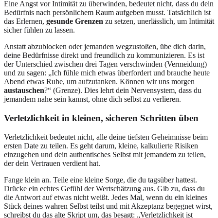
Eine Angst vor Intimität zu überwinden, bedeutet nicht, dass du dein
Bedürfnis nach persönlichem Raum aufgeben musst. Tatsächlich ist
das Erlernen,
gesunde Grenzen
zu setzen, unerlässlich, um Intimität
sicher fühlen zu lassen.
Anstatt abzublocken oder jemanden wegzustoßen, übe dich darin,
deine Bedürfnisse direkt und freundlich zu kommunizieren. Es ist
der Unterschied zwischen drei Tagen verschwinden (Vermeidung)
und zu sagen: „Ich fühle mich etwas überfordert und brauche heute
Abend etwas Ruhe, um aufzutanken. Können wir uns morgen
austauschen
?“ (Grenze). Dies lehrt dein Nervensystem, dass du
jemandem nahe sein kannst, ohne dich selbst zu verlieren.
Verletzlichkeit in kleinen, sicheren Schritten üben
Verletzlichkeit bedeutet nicht, alle deine tiefsten Geheimnisse beim
ersten Date zu teilen. Es geht darum, kleine, kalkulierte Risiken
einzugehen und dein authentisches Selbst mit jemandem zu teilen,
der dein Vertrauen verdient hat.
Fange klein an. Teile eine kleine Sorge, die du tagsüber hattest.
Drücke ein echtes Gefühl der Wertschätzung aus. Gib zu, dass du
die Antwort auf etwas nicht weißt. Jedes Mal, wenn du ein kleines
Stück deines wahren Selbst teilst und mit Akzeptanz begegnet wirst,
schreibst du das alte Skript um, das besagt: „Verletzlichkeit ist