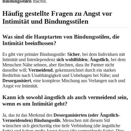
Bindungsstilen
machst.
Häufig gestellte Fragen zu Angst vor
Intimität und Bindungsstilen
Was sind die Hauptarten von Bindungsstilen, die
Intimität beeinflussen?
Es gibt vier primäre Bindungsstile:
Sicher
, bei dem Individuen mit
Intimität und Interdependenz
sich wohlfühlen
;
Ängstlich
, bei dem
Menschen Nähe sehnen, aber fürchten, dass ihr Partner nicht
dasselbe will;
Vermeidend
, gekennzeichnet durch ein starkes
Bedürfnis nach Unabhängigkeit und Unbehagen bei Nähe; und
Desorganisiert
, eine komplexe Mischung aus Verlangen nach und
Angst vor Intimität.
Kann ich sowohl ängstlich als auch vermeidend sein,
wenn es um Intimität geht?
Ja, das ist das Merkmal des
Desorganisierten (oder Ängstlich-
Vermeidenden) Bindungsstils
. Menschen mit diesem Stil
wünschen sich gleichzeitig eine tiefe Verbindung (die ängstliche
Seite) und haben große Angst davor (die vermeidende Seite). Dies