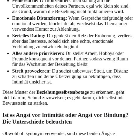
Fehlersuche:
Du konzentrierst dich ständig auf die
Unvollkommenheiten deines Partners, egal wie klein sie sind,
als Grund, warum die Beziehung nicht funktionieren wird.
Emotionale Distanzierung:
Wenn Gespräche tiefgründig oder
emotional werden, blockst du ab, wechselst das Thema oder
verwendest Humor zur Ablenkung.
Serielles Dating:
Du genießt den Reiz der Eroberung, verlierst
aber das Interesse, sobald sich eine echte, emotionale
Verbindung zu entwickeln beginnt.
Alles andere priorisieren:
Du stellst Arbeit, Hobbys oder
Freunde konsequent vor deinen Partner, sodass wenig Raum
für das Wachstum der Beziehung bleibt.
Streit provozieren:
Du suchst unbewusst Streit, um Distanz
zu schaffen und deine Überzeugung zu bekräftigen, dass
Intimität unsicher ist.
Diese Muster der
Beziehungsselbstsabotage
zu erkennen, geht
nicht darum, Schuld zuzuweisen; es geht darum, dich selbst mit
Bewusstsein zu stärken.
Ist es Angst vor Intimität oder Angst vor Bindung?
Die Unterschiede beleuchten
Obwohl oft synonym verwendet, sind diese beiden Ängste