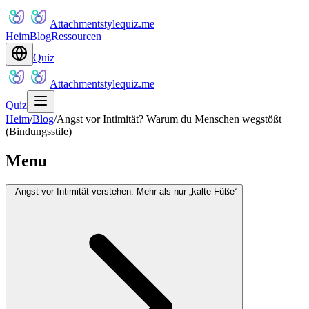
Attachmentstylequiz.me
Heim
Blog
Ressourcen
Quiz
Attachmentstylequiz.me
Quiz
Heim
/
Blog
/
Angst vor Intimität? Warum du Menschen wegstößt
(Bindungsstile)
Menu
Angst vor Intimität verstehen: Mehr als nur „kalte Füße“