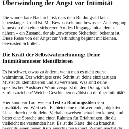
Überwindung der Angst vor Intimität
Die wunderbare Nachricht ist, dass dein Bindungsstil kein
lebenslanges Urteil ist. Mit Bewusstsein und bewusster Anstrengung
kannst du dich einer sichereren Art des Umgangs mit anderen
nähern – ein Zustand, der als „erworbene Sicherheit“ bekannt ist.
Diese Reise von der Angst zur Verbindung beginnt mit kleinen,
bewussten Schritten.
Die Kraft der Selbstwahrnehmung: Deine
Intimitätsmuster identifizieren
Es ist schwer, etwas zu ändern, wenn man es nicht zuerst
wahrnimmt. Der wichtigste erste Schritt ist, deine einzigartigen
Muster zu identifizieren und zu verstehen. Was sind deine
spezifischen Auslöser? Wann verspürst du den Drang, dich
zurückzuziehen? Welche Geschichten erzählst du dir über Intimität?
Hier kann ein Tool wie ein
Test zu Bindungsstilen
von
unschätzbarem Wert sein. Es bietet eine nicht-wertende, objektive
Linse, durch die du deine Verhaltensweisen betrachten kannst, und
bietet eine Sprache und einen Rahmen für Erfahrungen, die du
vielleicht nie verstanden hast. Es ist die Karte, die du brauchst,
bevor du einen neuen Kurs einschlagen kannst. Warum machst du