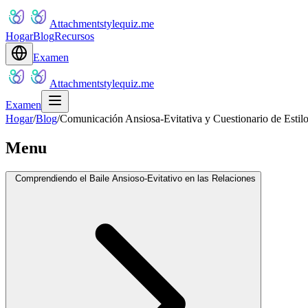
Attachmentstylequiz.me
Hogar
Blog
Recursos
Examen
Attachmentstylequiz.me
Examen
Hogar
/
Blog
/
Comunicación Ansiosa-Evitativa y Cuestionario de Estil
Menu
Comprendiendo el Baile Ansioso-Evitativo en las Relaciones