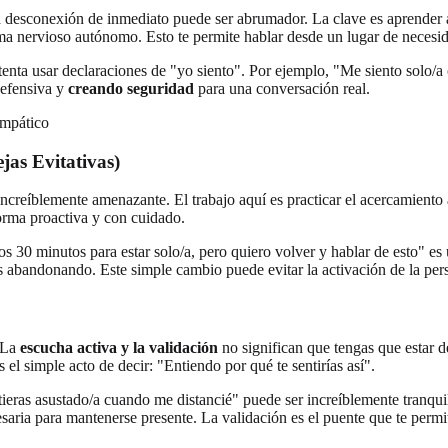
 la desconexión de inmediato puede ser abrumador. La clave es aprender
ema nervioso autónomo. Esto te permite hablar desde un lugar de necesi
a usar declaraciones de "yo siento". Por ejemplo, "Me siento solo/a c
defensiva y
creando seguridad
para una conversación real.
jas Evitativas)
se increíblemente amenazante. El trabajo aquí es practicar el acercamie
forma proactiva y con cuidado.
 30 minutos para estar solo/a, pero quiero volver y hablar de esto" e
tás abandonando. Este simple cambio puede evitar la activación de la pe
. La
escucha activa y la validación
no significan que tengas que estar d
el simple acto de decir: "Entiendo por qué te sentirías así".
tieras asustado/a cuando me distancié" puede ser increíblemente tranqui
saria para mantenerse presente. La validación es el puente que te permit