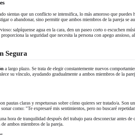
es
do sientas que un conflicto se intensifica, lo más amoroso que puedes 
astigar o abandonar, sino permitir que ambos miembros de la pareja se au
rvioso: salpíquense agua en la cara, den un paseo corto o escuchen mús
proporciona la seguridad que necesita la persona con apego ansioso, al 
n Segura
ón
a largo plazo. Se trata de elegir constantemente nuevos comportami
ortalece su vínculo, ayudando gradualmente a ambos miembros de la parej
on pautas claras y respetuosas sobre cómo quieres ser tratado/a. Son un
 sonar como: "Te expresaré mis sentimientos, pero no buscaré repetida
o una hora de tranquilidad después del trabajo para desconectar antes 
es de ambos miembros de la pareja.