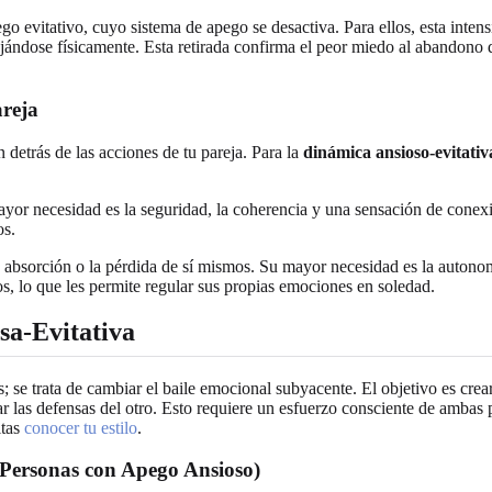
go evitativo, cuyo sistema de apego se desactiva. Para ellos, esta in
ándose físicamente. Esta retirada confirma el peor miedo al abandono 
reja
detrás de las acciones de tu pareja. Para la
dinámica ansioso-evitativ
ayor necesidad es la seguridad, la coherencia y una sensación de conex
os.
 la absorción o la pérdida de sí mismos. Su mayor necesidad es la autono
os, lo que les permite regular sus propias emociones en soledad.
sa-Evitativa
as; se trata de cambiar el baile emocional subyacente. El objetivo es cr
 las defensas del otro. Esto requiere un esfuerzo consciente de ambas p
itas
conocer tu estilo
.
Personas con Apego Ansioso)