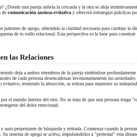
iva? ¿Donde una pareja anhela la cercanía y la otra se aleja instintivam
s de
comunicación ansiosa-evitativa
y ofrecerá estrategias prácticas p
os patrones de apego, obtendrás la claridad necesaria para cambiar la
uema de tu estilo relacional. Esta perspectiva es la base para construi
en las Relaciones
a menudo deja a ambos miembros de la pareja sintiéndose profundament
trales de cada persona desencadenan involuntariamente las ansiedades 
evitativo, temiendo la absorción, se retiran para mantener su independ
ía por el mundo interior del otro. No se trata de que una persona tenga 
 protegerse del dolor emocional.
e y auto-perpetuante de búsqueda y retirada. Comienza cuando la perso
Su sistema de apego se activa, impulsándolos a "protestar" esta dista