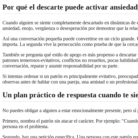
Por qué el descarte puede activar ansiedad
Cuando alguien se siente completamente descartado en dinámicas de es
ansiedad, enojo, vergüenza o desesperación por demostrar que la relaci
Así una conversación pequeña puede convertirse en un ciclo grande. U
importa. La segunda vive la persecución como prueba de que la cerca
También se pregunta qué estilo de apego es más propenso a descartar 
patrones temerosos-evitativos, conflictos no resueltos, pocas habilidad
conversación, reparar y asumir responsabilidad por su parte.
Si intentas ordenar si un patrón es principalmente evitativo, preocu
observas antes de hablar con una pareja, una amistad o un profesional
Un plan práctico de respuesta cuando te si
No puedes obligar a alguien a estar emocionalmente presente, pero sí p
Primero, nombra el patrón sin atacar el carácter. Por ejemplo: "Cuand
persona en el problema.
Segundo, haz una petición específica. Una persona con este patrón pu