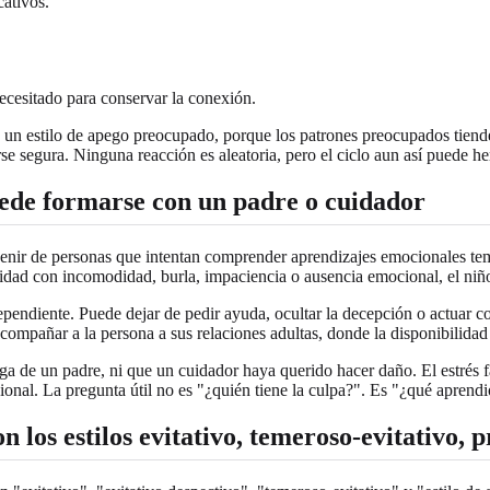
cativos.
cesitado para conservar la conexión.
 un estilo de apego preocupado, porque los patrones preocupados tiend
irse segura. Ninguna reacción es aleatoria, pero el ciclo aun así puede h
uede formarse con un padre o cuidador
enir de personas que intentan comprender aprendizajes emocionales tem
esidad con incomodidad, burla, impaciencia o ausencia emocional, el niñ
endiente. Puede dejar de pedir ayuda, ocultar la decepción o actuar com
acompañar a la persona a sus relaciones adultas, donde la disponibilidad
a de un padre, ni que un cuidador haya querido hacer daño. El estrés fami
onal. La pregunta útil no es "¿quién tiene la culpa?". Es "¿qué aprendi
 los estilos evitativo, temeroso-evitativo,