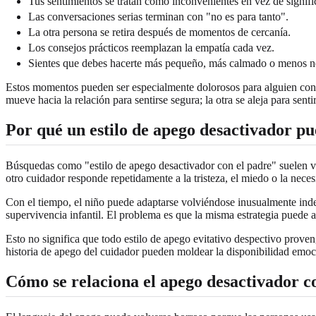
Tus sentimientos se tratan como inconvenientes en vez de signifi
Las conversaciones serias terminan con "no es para tanto".
La otra persona se retira después de momentos de cercanía.
Los consejos prácticos reemplazan la empatía cada vez.
Sientes que debes hacerte más pequeño, más calmado o menos ne
Estos momentos pueden ser especialmente dolorosos para alguien con
mueve hacia la relación para sentirse segura; la otra se aleja para sent
Por qué un estilo de apego desactivador p
Búsquedas como "estilo de apego desactivador con el padre" suelen v
otro cuidador responde repetidamente a la tristeza, el miedo o la nec
Con el tiempo, el niño puede adaptarse volviéndose inusualmente indep
supervivencia infantil. El problema es que la misma estrategia puede 
Esto no significa que todo estilo de apego evitativo despectivo proveng
historia de apego del cuidador pueden moldear la disponibilidad emoci
Cómo se relaciona el apego desactivador con