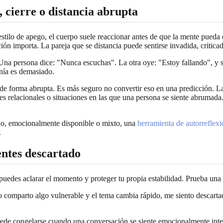
, cierre o distancia abrupta
tilo de apego, el cuerpo suele reaccionar antes de que la mente pueda 
ón importa. La pareja que se distancia puede sentirse invadida, critica
na persona dice: "Nunca escuchas". La otra oye: "Estoy fallando", y s
nía es demasiado.
de forma abrupta. Es más seguro no convertir eso en una predicción. La 
es relacionales o situaciones en las que una persona se siente abrumada.
pado, emocionalmente disponible o mixto, una
herramienta de autorreflexi
.
entes descartado
uedes aclarar el momento y proteger tu propia estabilidad. Prueba una r
o comparto algo vulnerable y el tema cambia rápido, me siento descartado
ede congelarse cuando una conversación se siente emocionalmente inter