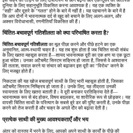
इस चक्र को तोड़ने के लिए दोषारोपण से आगे बढ़ना और एक-दूसरे की आंतरिक
दुनिया के लिए सहानुभूति विकसित करना आवश्यक है। यह एक व्यक्ति के
"सही" और दूसरे के "गलत" होने के बारे में नहीं है। यह पहचानने के बारे में है
कि आप दोनों ने भावनात्मक दर्द से खुद को बचाने के लिए अलग-अलग, और
अक्सर विरोधाभासी, रणनीतियाँ विकसित की हैं।
चिंतित-बचावपूर्ण गतिशीलता को क्या परिभाषित करता है?
चिंतित-बचावपूर्ण गतिशीलता
का मूल पीछा करने और पीछे हटने का एक
अनुमानित, आत्म-स्थायी चक्र है। यह तब शुरू होता है जब चिंतित साथी संबंध
के लिए खतरा महसूस करता है—शायद भावनात्मक दूरी का एक क्षण या एक छूटा
हुआ संदेश। उनका अटैचमेंट सिस्टम सक्रिय हो जाता है, जिससे वे आश्वासन
की तलाश, सवाल करने या संचार को बढ़ाकर इस दूरी का "विरोध" करने के
लिए मजबूर होते हैं।
निकटता की यह खोज बचावपूर्ण साथी के लिए भारी महसूस होती है, जिसका
अटैचमेंट सिस्टम निष्क्रिय हो जाता है। उनके लिए, यह तीव्रता उनकी
स्वायत्तता के लिए खतरा बताती है। वे दूरी बनाकर प्रतिक्रिया देते हैं—
भावनात्मक रूप से बंद होकर, विषय बदलकर, या शारीरिक रूप से छोड़कर। यह
वापसी चिंतित साथी के परित्याग के सबसे बुरे डर की पुष्टि करती है, उनके पीछा
करने को तेज करती है और चक्र के अगले दौर को बढ़ावा देती है।
प्रत्येक साथी की मुख्य आवश्यकताएँ और भय
अंतर को वास्तव में भरने के लिए, आपको अपने साथी के कार्यों के पीछे की