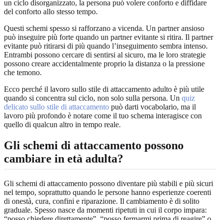
un ciclo disorganizzato, la persona può volere conforto e diffidare
del conforto allo stesso tempo.
Questi schemi spesso si rafforzano a vicenda. Un partner ansioso
può inseguire più forte quando un partner evitante si ritira. Il partner
evitante può ritirarsi di più quando l’inseguimento sembra intenso.
Entrambi possono cercare di sentirsi al sicuro, ma le loro strategie
possono creare accidentalmente proprio la distanza o la pressione
che temono.
Ecco perché il lavoro sullo stile di attaccamento adulto è più utile
quando si concentra sul ciclo, non solo sulla persona. Un
quiz
delicato sullo stile di attaccamento
può darti vocabolario, ma il
lavoro più profondo è notare come il tuo schema interagisce con
quello di qualcun altro in tempo reale.
Gli schemi di attaccamento possono
cambiare in età adulta?
Gli schemi di attaccamento possono diventare più stabili e più sicuri
nel tempo, soprattutto quando le persone hanno esperienze coerenti
di onestà, cura, confini e riparazione. Il cambiamento è di solito
graduale. Spesso nasce da momenti ripetuti in cui il corpo impara:
“posso chiedere direttamente”, “posso fermarmi prima di reagire” o