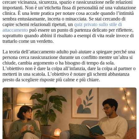
cercare vicinanza, sicurezza, spazio e rassicurazione nelle relazioni
importanti. Non è un’etichetta fissa di personalità né una valutazione
clinica. È una lente pratica per notare cosa accade quando l’intimità
sembra entusiasmante, incerta o minacciata. Se stai cercando di
capire schemi relazionali ripetuti, un
quiz privato sullo stile di
attaccamento
può essere un punto di partenza delicato per riflettere,
soprattutto quando abbini il risultato a esempi di vita reale invece di
trattarlo come un verdetto.
La teoria dell’attaccamento adulto può aiutare a spiegare perché una
persona cerca rassicurazione durante un conflitto mentre un’altra si
chiude, cambia argomento o ha bisogno di tempo da sola.
L’obiettivo non è dare la colpa all’infanzia, dare la colpa al partner o
metterti in una scatola. L’obiettivo è notare gli schemi abbastanza
presto da scegliere risposte più calme e più chiare.