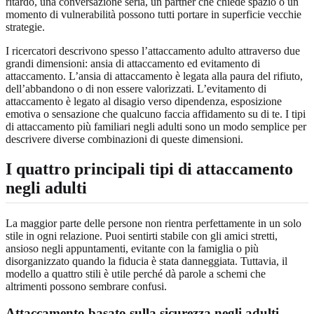
ritardo, una conversazione seria, un partner che chiede spazio o un
momento di vulnerabilità possono tutti portare in superficie vecchie
strategie.
I ricercatori descrivono spesso l’attaccamento adulto attraverso due
grandi dimensioni: ansia di attaccamento ed evitamento di
attaccamento. L’ansia di attaccamento è legata alla paura del rifiuto,
dell’abbandono o di non essere valorizzati. L’evitamento di
attaccamento è legato al disagio verso dipendenza, esposizione
emotiva o sensazione che qualcuno faccia affidamento su di te. I tipi
di attaccamento più familiari negli adulti sono un modo semplice per
descrivere diverse combinazioni di queste dimensioni.
I quattro principali tipi di attaccamento
negli adulti
La maggior parte delle persone non rientra perfettamente in un solo
stile in ogni relazione. Puoi sentirti stabile con gli amici stretti,
ansioso negli appuntamenti, evitante con la famiglia o più
disorganizzato quando la fiducia è stata danneggiata. Tuttavia, il
modello a quattro stili è utile perché dà parole a schemi che
altrimenti possono sembrare confusi.
Attaccamento basato sulla sicurezza negli adulti