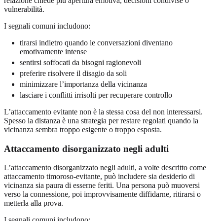
relazione chiede più apertura emotiva, decisioni condivise o
vulnerabilità.
I segnali comuni includono:
tirarsi indietro quando le conversazioni diventano
emotivamente intense
sentirsi soffocati da bisogni ragionevoli
preferire risolvere il disagio da soli
minimizzare l’importanza della vicinanza
lasciare i conflitti irrisolti per recuperare controllo
L’attaccamento evitante non è la stessa cosa del non interessarsi.
Spesso la distanza è una strategia per restare regolati quando la
vicinanza sembra troppo esigente o troppo esposta.
Attaccamento disorganizzato negli adulti
L’attaccamento disorganizzato negli adulti, a volte descritto come
attaccamento timoroso-evitante, può includere sia desiderio di
vicinanza sia paura di esserne feriti. Una persona può muoversi
verso la connessione, poi improvvisamente diffidarne, ritirarsi o
metterla alla prova.
I segnali comuni includono: