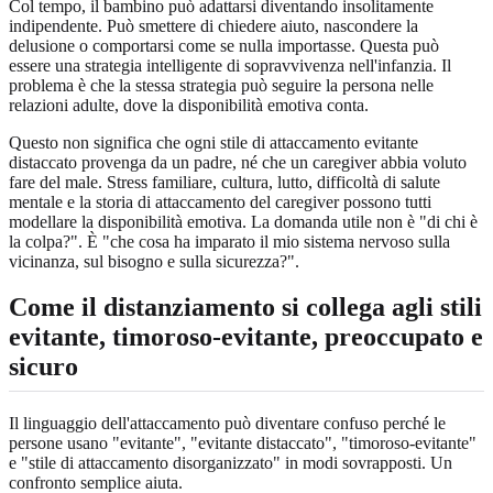
Col tempo, il bambino può adattarsi diventando insolitamente
indipendente. Può smettere di chiedere aiuto, nascondere la
delusione o comportarsi come se nulla importasse. Questa può
essere una strategia intelligente di sopravvivenza nell'infanzia. Il
problema è che la stessa strategia può seguire la persona nelle
relazioni adulte, dove la disponibilità emotiva conta.
Questo non significa che ogni stile di attaccamento evitante
distaccato provenga da un padre, né che un caregiver abbia voluto
fare del male. Stress familiare, cultura, lutto, difficoltà di salute
mentale e la storia di attaccamento del caregiver possono tutti
modellare la disponibilità emotiva. La domanda utile non è "di chi è
la colpa?". È "che cosa ha imparato il mio sistema nervoso sulla
vicinanza, sul bisogno e sulla sicurezza?".
Come il distanziamento si collega agli stili
evitante, timoroso-evitante, preoccupato e
sicuro
Il linguaggio dell'attaccamento può diventare confuso perché le
persone usano "evitante", "evitante distaccato", "timoroso-evitante"
e "stile di attaccamento disorganizzato" in modi sovrapposti. Un
confronto semplice aiuta.