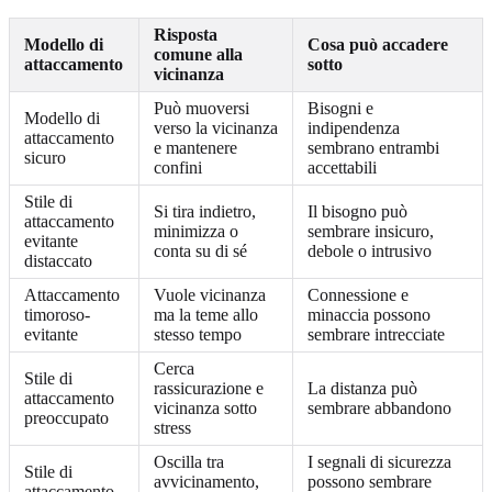
Risposta
Modello di
Cosa può accadere
comune alla
attaccamento
sotto
vicinanza
Può muoversi
Bisogni e
Modello di
verso la vicinanza
indipendenza
attaccamento
e mantenere
sembrano entrambi
sicuro
confini
accettabili
Stile di
Si tira indietro,
Il bisogno può
attaccamento
minimizza o
sembrare insicuro,
evitante
conta su di sé
debole o intrusivo
distaccato
Attaccamento
Vuole vicinanza
Connessione e
timoroso-
ma la teme allo
minaccia possono
evitante
stesso tempo
sembrare intrecciate
Cerca
Stile di
rassicurazione e
La distanza può
attaccamento
vicinanza sotto
sembrare abbandono
preoccupato
stress
Oscilla tra
I segnali di sicurezza
Stile di
avvicinamento,
possono sembrare
attaccamento