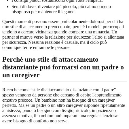
I consigli pratici sostituiscono ogni volta l'empatia.
Senti di dover diventare più piccolo, più calmo o meno
bisognoso per mantenere il legame.
Questi momenti possono essere particolarmente dolorosi per chi ha
uno stile di attaccamento preoccupato, perché i modelli preoccupati
tendono a cercare vicinanza quando compare una minaccia. Un
partner si muove verso la relazione per sicurezza; l'altro si allontana
per sicurezza. Nessuna reazione è casuale, ma il ciclo può
comunque ferire entrambe le persone.
Perché uno stile di attaccamento
distanziante può formarsi con un padre o
un caregiver
Ricerche come "stile di attaccamento distanziante con il padre"
spesso vengono da persone che cercano di capire l'apprendimento
emotivo precoce. Un bambino non ha bisogno di un caregiver
perfetto. Ma se un padre o un altro caregiver risponde ripetutamente
a tristezza, paura o bisogno con disagio, ridicolo, impazienza o
assenza emotiva, il bambino può imparare una regola silenziosa:
avere bisogno di conforto non serve.