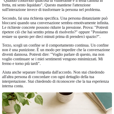
"Quando condivido qualcosa di vulnerabile e il tema cambia in
fretta, mi sento liquidato". Questo mantiene l'attenzione
sull'interazione invece di trasformare la persona nel problema.
Secondo, fai una richiesta specifica. Una persona distanziante può
bloccarsi quando una conversazione sembra emotivamente infinita.
Le richieste concrete possono ridurre la pressione. Prova: "Potresti
ripetere ciò che hai sentito prima di risolverlo?" oppure "Possiamo
restare su questo per dieci minuti prima di prenderci spazio?".
Terzo, scegli un confine se il comportamento continua. Un confine
non è una punizione. È un modo per impedire che la conversazione
diventi dannosa. Potresti dire: "Voglio parlare di questo, ma non
voglio continuare se i miei sentimenti vengono minimizzati. Mi
fermo e torno più tardi".
Aiuta anche separare l'empatia dall'accordo. Non stai chiedendo
all'altra persona di concordare con ogni dettaglio della tua
interpretazione. Stai chiedendo di riconoscere che la tua esperienza
interna conta.