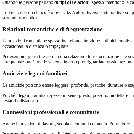
Quando le persone parlano di
tipi di relazioni
, spesso intendono le ca
Tuttavia, nessun elenco è universale. Autori diversi contano diversi tip
struttura romantica.
Relazioni romantiche e di frequentazione
Le relazioni romantiche spesso includono attrazione, intimità emotiva e
occasionali, a distanza o impegnate.
Per esempio, potresti essere in una relazione di frequentazione che si s
"frequentazione", ma lo schema interno può riguardare rassicurazione,
Amicizie e legami familiari
Le amicizie possono essere leggere, profonde, pratiche, durature o stagio
Poiché i legami familiari spesso iniziano presto, possono modellare il m
restando distaccato.
Connessioni professionali e comunitarie
Anche le relazioni di lavoro, scuola e comunità contano. Potrebbero 
Per esempio, potresti evitare di chiedere aiuto al lavoro perché non v