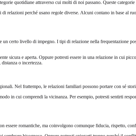
tegorie quotidiane attraverso cui molti di noi passano. Queste categorie 
i di relazioni perché usano regole diverse. Alcuni contano in base al ruol
 un certo livello di impegno. I tipi di relazione nella frequentazione p
ente sicura e aperta. Oppure potresti essere in una relazione in cui picc
 distanza o incertezza.
nali. Nel frattempo, le relazioni familiari possono portare con sé storia,
odo in cui comprendi la vicinanza. Per esempio, potresti sentirti respons
non essere romantiche, ma coinvolgono comunque fiducia, rispetto, con
uoi sembrare bisognoso. Oppure potresti spiegarti troppo perché il confl