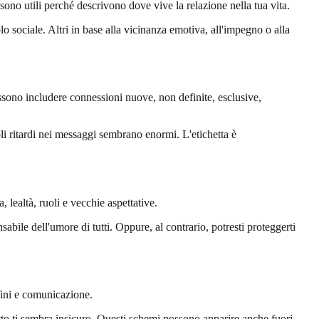
sono utili perché descrivono dove vive la relazione nella tua vita.
o sociale. Altri in base alla vicinanza emotiva, all'impegno o alla
ossono includere connessioni nuove, non definite, esclusive,
oli ritardi nei messaggi sembrano enormi. L'etichetta è
 lealtà, ruoli e vecchie aspettative.
abile dell'umore di tutti. Oppure, al contrario, potresti proteggerti
fini e comunicazione.
itto ti sembra insicuro. Questi schemi possono apparire anche fuori