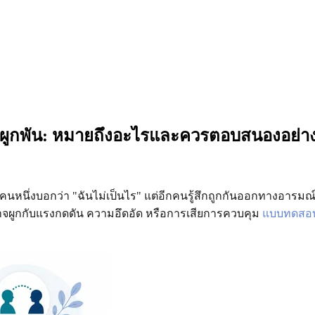
วามผูกพัน: หมายถึงอะไรและควรตอบสนองอย่า
หนึ่งบอกว่า "ฉันไม่เป็นไร" แต่อีกคนรู้สึกถูกกันออกทางอารมณ์หร
าจผูกกับแรงกดดัน ความอึดอัด หรือการเสียการควบคุม
แบบทดสอบร