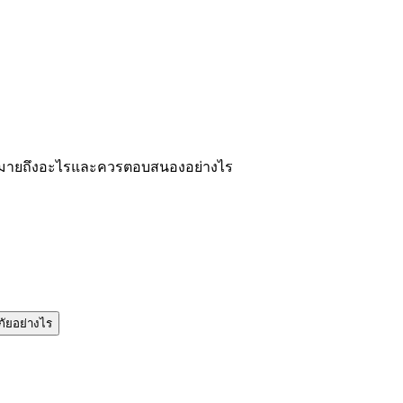
น: หมายถึงอะไรและควรตอบสนองอย่างไร
ภัยอย่างไร