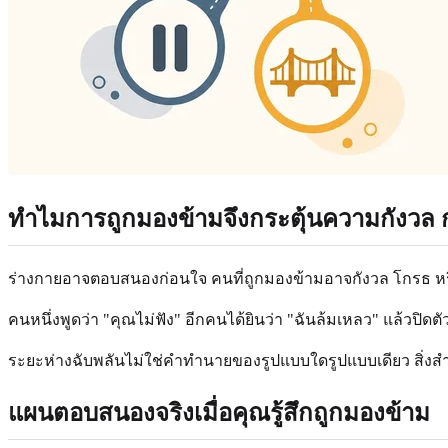
ทำไมการถูกมองข้ามจึงกระตุ้นความกังวล ก
ร่างกายอาจตอบสนองก่อนใจ คนที่ถูกมองข้ามอาจกังวล โกรธ หรือ
คนหนึ่งพูดว่า "คุณไม่ฟัง" อีกคนได้ยินว่า "ฉันล้มเหลว" แล้วปิ
ระยะห่างฉับพลันไม่ใช่คำทำนายของรูปแบบใดรูปแบบเดียว สิ่งส
แผนตอบสนองจริงเมื่อคุณรู้สึกถูกมองข้าม