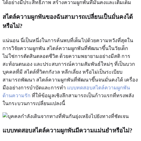
ได้อย่างมีประสิทธิภาพ สร้างความผูกพันที่มั่นคงและเติมเต็ม
สไตล์ความผูกพันของฉันสามารถเปลี่ยนเป็นมั่นคงได้
หรือไม่?
แน่นอน นี่เป็นหนึ่งในการค้นพบที่เต็มไปด้วยความหวังที่สุดใน
การวิจัยความผูกพัน สไตล์ความผูกพันที่พัฒนาขึ้นในวัยเด็ก
ไม่ใช่การตัดสินตลอดชีวิต ด้วยความพยายามอย่างมีสติ การ
สะท้อนตนเอง และประสบการณ์ความสัมพันธ์ใหม่ๆ ที่เป็นบวก
บุคคลที่มี สไตล์ที่วิตกกังวล หลีกเลี่ยง หรือไม่เป็นระเบียบ
สามารถพัฒนา สไตล์ความผูกพันที่พัฒนาขึ้นจนมั่นคงได้ เครื่อง
มืออย่างการบำบัดและการทำ
แบบทดสอบสไตล์ความผูกพัน
ด้านความรัก
ที่ให้ข้อมูลเชิงลึกสามารถเป็นก้าวแรกที่ทรงพลัง
ในกระบวนการเปลี่ยนแปลงนี้
แบบทดสอบสไตล์ความผูกพันมีความแม่นยำหรือไม่?