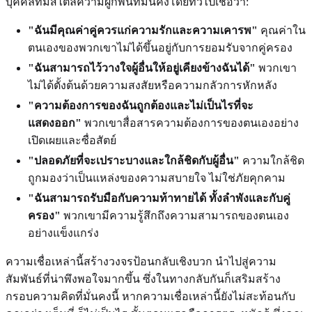
บุคคลที่มีสไตล์ความผูกพันที่มั่นคงโดยทั่วไปเชื่อว่า:
"ฉันมีคุณค่าคู่ควรแก่ความรักและความเคารพ"
คุณค่าใน
ตนเองของพวกเขาไม่ได้ขึ้นอยู่กับการยอมรับจากคู่ครอง
"ฉันสามารถไว้วางใจผู้อื่นให้อยู่เคียงข้างฉันได้"
พวกเขา
ไม่ได้ตั้งต้นด้วยความสงสัยหรือความกลัวการหักหลัง
"ความต้องการของฉันถูกต้องและไม่เป็นไรที่จะ
แสดงออก"
พวกเขาสื่อสารความต้องการของตนเองอย่าง
เปิดเผยและซื่อสัตย์
"ปลอดภัยที่จะเปราะบางและใกล้ชิดกับผู้อื่น"
ความใกล้ชิด
ถูกมองว่าเป็นแหล่งของความสบายใจ ไม่ใช่ภัยคุกคาม
"ฉันสามารถรับมือกับความท้าทายได้ ทั้งลำพังและกับคู่
ครอง"
พวกเขามีความรู้สึกถึงความสามารถของตนเอง
อย่างแข็งแกร่ง
ความเชื่อเหล่านี้สร้างวงจรป้อนกลับเชิงบวก นำไปสู่ความ
สัมพันธ์ที่น่าพึงพอใจมากขึ้น ซึ่งในทางกลับกันก็เสริมสร้าง
กรอบความคิดที่มั่นคงนี้ หากความเชื่อเหล่านี้ยังไม่สะท้อนกับ