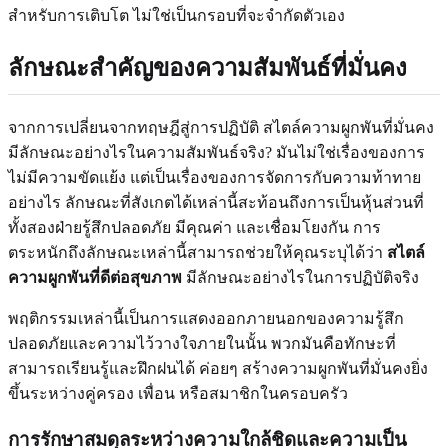
สำหรับการเติบโต ไม่ใช่เป็นกรอบที่จะจำกัดตัวเอง
ลักษณะสำคัญของความสัมพันธ์ที่มั่นคง
จากการเปลี่ยนจากทฤษฎีสู่การปฏิบัติ สไตล์ความผูกพันที่มั่นคง
มีลักษณะอย่างไรในความสัมพันธ์จริง? มันไม่ใช่เรื่องของการ
ไม่มีความขัดแย้ง แต่เป็นเรื่องของการจัดการกับความท้าทาย
อย่างไร ลักษณะที่สังเกตได้เหล่านี้สะท้อนถึงการเป็นหุ้นส่วนที่
ทั้งสองฝ่ายรู้สึกปลอดภัย มีคุณค่า และเชื่อมโยงกัน การ
ตระหนักถึงลักษณะเหล่านี้สามารถช่วยให้คุณระบุได้ว่า
สไตล์
ความผูกพันที่ดีต่อสุขภาพ
มีลักษณะอย่างไรในการปฏิบัติจริง
พฤติกรรมเหล่านี้เป็นการแสดงออกภายนอกของความรู้สึก
ปลอดภัยและความไว้วางใจภายในนั้น พวกมันคือทักษะที่
สามารถเรียนรู้และฝึกฝนได้ ค่อยๆ สร้างความผูกพันที่มั่นคงยิ่ง
ขึ้นระหว่างคู่ครอง เพื่อน หรือสมาชิกในครอบครัว
การรักษาสมดุลระหว่างความใกล้ชิดและความเป็น