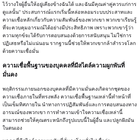
ไว้วางใจผู้อื่นให้อยู่เคียงข้างฉันได้ และฉันมีคุณค่าคู่ควรแก่การ
ดูแลนั้น" ประสบการณ์แรกเริ่มนี้หล่อหลอมระบบประสาทและ
ความเชื่อหลักเกี่ยวกับความสัมพันธ์ของพวกเขา พวกเขาเรียนรู้
ที่จะควบคุมอารมณ์ได้อย่างมีประสิทธิภาพ เพราะพวกเขารู้ว่า
ความทุกข์จะได้รับการตอบสนองด้วยการสนับสนุน ไม่ใช่การ
ปฏิเสธหรือไม่แน่นอน รากฐานนี้ช่วยให้พวกเขากล้าสำรวจโลก
ด้วยความเชื่อมั่น
ความเชื่อพื้นฐานของบุคคลที่มีสไตล์ความผูกพันที่
มั่นคง
พฤติกรรมภายนอกของบุคคลที่มีความมั่นคงเกิดจากชุดของ
ความเชื่อภายในที่ทรงพลัง ความเชื่อพื้นฐานเหล่านี้ทำหน้าที่
เป็นเข็มทิศภายใน นำทางการปฏิสัมพันธ์และการตอบสนองทาง
อารมณ์ของพวกเขา การทำความเข้าใจความเชื่อเหล่านี้
สามารถช่วยให้คุณตระหนักถึงรูปแบบนี้ในผู้อื่น และปลูกฝังมัน
ในตนเอง