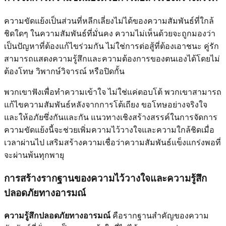
ความขัดแย้งเป็นส่วนที่หลีกเลี่ยงไม่ได้ของความสัมพันธ์ที่ใกล้
ชิดใดๆ ในความสัมพันธ์ที่มั่นคง ความไม่เห็นด้วยจะถูกมองว่า
เป็นปัญหาที่ต้องแก้ไขร่วมกัน ไม่ใช่การต่อสู้ที่ต้องเอาชนะ คู่รัก
สามารถแสดงความรู้สึกและความต้องการของตนเองได้โดยไม่
ต้องโทษ วิพากษ์วิจารณ์ หรือปิดกั้น
พวกเขาฟังเพื่อทำความเข้าใจ ไม่ใช่แค่ตอบโต้ พวกเขาสามารถ
แก้ไขความสัมพันธ์หลังจากการโต้เถียง ขอโทษอย่างจริงใจ
และให้อภัยซึ่งกันและกัน แนวทางเชิงสร้างสรรค์ในการจัดการ
ความขัดแย้งนี้จะช่วยเพิ่มความไว้วางใจและความใกล้ชิดเมื่อ
เวลาผ่านไป เสริมสร้างความเชื่อว่าความสัมพันธ์แข็งแกร่งพอที่
จะผ่านพ้นทุกพายุ
การสร้างรากฐานของความไว้วางใจและความรู้สึก
ปลอดภัยทางอารมณ์
ความรู้สึกปลอดภัยทางอารมณ์
คือรากฐานสำคัญของความ