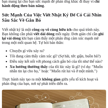
bạn mang lại cho bạn sức mạnh để phản ứng khác đi thay vì
chỉ
hành động theo bản năng
.
Sức Mạnh Của Việc Viết Nhật Ký Để Có Cái Nhìn
Sâu Sắc Về Gắn Bó
Viết nhật ký là một
công cụ vô cùng hữu ích
cho quá trình này.
Bạn không cần phải
viết dài dòng
mỗi ngày. Đơn giản chỉ cần
ghi
lại vài dòng
khi bạn cảm thấy một phản ứng cảm xúc mạnh mẽ
trong một mối quan hệ. Tự hỏi bản thân:
Chuyện gì vừa xảy ra?
Tôi đang cảm thấy cảm xúc gì? (Sợ hãi, tức giận, buồn bã?)
Điều này kết nối với phong cách gắn bó của tôi như thế nào?
Xu hướng thường thấy
của tôi lúc này là gì? (ví dụ: "Muốn
nhắn tin lại cho họ," hoặc "Muốn rút lui và ở một mình.")
Thực hành này tạo ra một
không gian
giữa yếu tố kích hoạt và
phản ứng của bạn, nơi sự phát triển diễn ra.