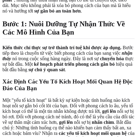
dải. Mục tiêu không phải là xóa bỏ phong cách của bạn mà là hiểu
nó và hướng tới
sự gắn bó an toàn hơn
.
Bước 1: Nuôi Dưỡng Tự Nhận Thức Về
Các Mô Hình Của Bạn
Kiến thức chỉ thực sự trở thành trí tuệ khi được áp dụng.
Bước
tiếp theo là chuyển từ việc biết phong cách của bạn sang việc
nhận
thấy
nó trong cuộc sống hàng ngày. Đây là nơi sự
chuyển hóa
thực
sự bắt đầu. Một
kế hoạch phát triển phong cách gắn bó
hiệu quả
bắt đầu bằng
sự chú ý quan sát
.
Xác Định Các Yếu Tố Kích Hoạt Mối Quan Hệ Độc
Đáo Của Bạn
Một "yếu tố kích hoạt" là bất kỳ sự kiện hoặc tình huống nào kích
hoạt nỗi sợ gắn bó cốt lõi của bạn. Đối với phong cách lo âu, yếu tố
kích hoạt có thể là một tin nhắn không được trả lời,
gợi lên
nỗi sợ bị
bỏ rơi. Đối với phong cách né tránh, đó có thể là yêu cầu của đối tác
về sự thân mật cảm xúc hơn,
gợi lên
nỗi sợ bị
nhấn chìm
. Bắt đầu
chú ý: Những tình huống cụ thể nào khiến bạn cảm thấy bất an, xa
cách hoặc bám víu? Nhận ra
các yếu tố kích hoạt mối quan hệ
của