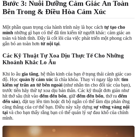
Bước 3: Nuôi Dưỡng Cảm Giác An Toàn
Bên Trong & Điều Hòa Cảm Xúc
Một phần quan trọng của hành trình này là học cách
tự tạo cho
mình
những gì bạn có thể đã tìm kiếm từ người khác: cảm giác an
toàn và bình tĩnh. Đây là cốt lõi của việc phát triển một phong cách
gắn bó an toàn hơn
từ nội tại
.
Các Kỹ Thuật Tự Xoa Dịu Thực Tế Cho Những
Khoảnh Khắc Lo Âu
Khi lo âu
gia tăng
, hệ thần kinh của bạn ở trạng thái cảnh giác cao
độ. Học
quản lý cảm xúc
là chìa khóa. Thay vì ngay lập tức
tìm
kiếm sự trấn an từ bên ngoài
(như nhắn tin cho đối tác của bạn),
trước tiên hãy thử tự xoa dịu bản thân. Các kỹ thuật đơn giản như
hít thở sâu (hít vào
đếm đến bốn
, giữ
đếm đến bốn
, thở ra
đếm
đến sáu
), đặt tay lên tim hoặc đi bộ ngắn có thể làm dịu phản ứng
căng thẳng của cơ thể bạn. Điều này xây dựng
sự vững vàng nội
tại
và cho bạn thấy rằng bạn có thể quản lý sự đau khổ của chính
mình.