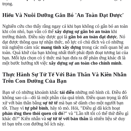
trọng.
Hiểu Và Nuôi Dưỡng Gắn Bó 'An Toàn Đạt Được'
Nghiên cứu cho thấy rằng ngay cả khi bạn không có gắn bó an toàn
khi còn nhỏ, bạn vẫn có thể
xây dựng sự gắn bó an toàn
khi
trưởng thành. Điều này được gọi là
gắn bó an toàn đạt được
. Nó
đạt được thông qua tự nhận thức, nỗ lực có chủ đích và có những
trải nghiệm cảm xúc
mang tính xây dựng
trong các mối quan hệ an
toàn. Quá khứ của bạn không nhất thiết phải định đoạt tương lai của
bạn. Mỗi lựa chọn có ý thức mà bạn đưa ra để phản ứng khác đi là
một bước hướng tới việc
xây dựng sự an toàn cho chính mình
.
Thực Hành Sự Tử Tế Với Bản Thân Và Kiên Nhẫn
Trên Con Đường Của Bạn
Bạn sẽ có những khoảnh khắc
tái diễn
những mô hình cũ. Điều đó
không sao cả—đó là một phần của quá trình. Điều quan trọng là đối
xử với bản thân bằng
sự tử tế
mà bạn sẽ dành cho một người bạn
tốt. Thay vì
tự phê bình
, hãy tò mò. Hỏi, "Điều gì đã kích hoạt
phản ứng theo thói quen cũ đó
?" và "Lần tới tôi có thể thử điều gì
khác đi?" Kiên nhẫn và
sự tử tế với bản thân
là nhiên liệu sẽ duy
trì bạn trên con đường bổ ích này.