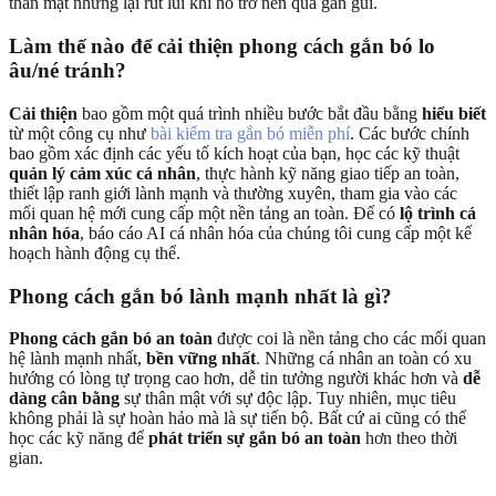
thân mật nhưng lại rút lui khi nó trở nên quá gần gũi.
Làm thế nào để cải thiện phong cách gắn bó lo
âu/né tránh?
Cải thiện
bao gồm một quá trình nhiều bước bắt đầu bằng
hiểu biết
từ một công cụ như
bài kiểm tra gắn bó miễn phí
. Các bước chính
bao gồm xác định các yếu tố kích hoạt của bạn, học các kỹ thuật
quản lý cảm xúc cá nhân
, thực hành kỹ năng giao tiếp an toàn,
thiết lập ranh giới lành mạnh và thường xuyên, tham gia vào các
mối quan hệ mới cung cấp một nền tảng an toàn. Để có
lộ trình cá
nhân hóa
, báo cáo AI cá nhân hóa của chúng tôi cung cấp một kế
hoạch hành động cụ thể.
Phong cách gắn bó lành mạnh nhất là gì?
Phong cách gắn bó an toàn
được coi là nền tảng cho các mối quan
hệ lành mạnh nhất,
bền vững nhất
. Những cá nhân an toàn có xu
hướng có lòng tự trọng cao hơn, dễ tin tưởng người khác hơn và
dễ
dàng cân bằng
sự thân mật với sự độc lập. Tuy nhiên, mục tiêu
không phải là sự hoàn hảo mà là sự tiến bộ. Bất cứ ai cũng có thể
học các kỹ năng để
phát triển sự gắn bó an toàn
hơn theo thời
gian.