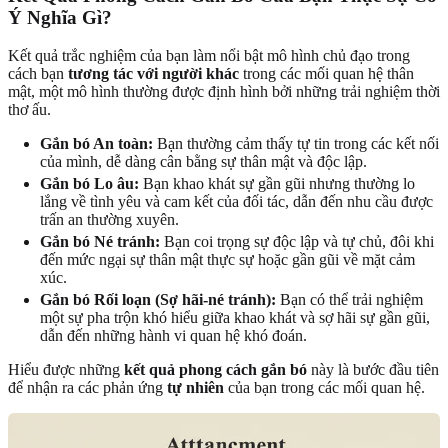
Ý Nghĩa Gì?
Kết quả trắc nghiệm của bạn làm nổi bật mô hình chủ đạo trong
cách bạn
tương tác với người khác
trong các mối quan hệ thân
mật, một mô hình thường được định hình bởi những trải nghiệm thời
thơ ấu.
Gắn bó An toàn:
Bạn thường cảm thấy tự tin trong các kết nối
của mình, dễ dàng cân bằng sự thân mật và độc lập.
Gắn bó Lo âu:
Bạn khao khát sự gần gũi nhưng thường lo
lắng về tình yêu và cam kết của đối tác, dẫn đến nhu cầu được
trấn an thường xuyên.
Gắn bó Né tránh:
Bạn coi trọng sự độc lập và tự chủ, đôi khi
đến mức ngại sự thân mật thực sự hoặc gần gũi về mặt cảm
xúc.
Gắn bó Rối loạn (Sợ hãi-né tránh):
Bạn có thể trải nghiệm
một sự pha trộn khó hiểu giữa khao khát và sợ hãi sự gần gũi,
dẫn đến những hành vi quan hệ khó đoán.
Hiểu được những
kết quả phong cách gắn bó
này là bước đầu tiên
để nhận ra các phản ứng
tự nhiên
của bạn trong các mối quan hệ.