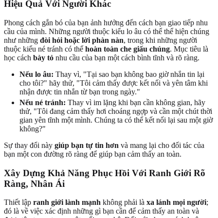
Hiệu Quả Với Người Khác
Phong cách gắn bó của bạn ảnh hưởng đến cách bạn giao tiếp nhu
cầu của mình. Những người thuộc kiểu lo âu có thể thể hiện chúng
như những
đòi hỏi hoặc lời phàn nàn
, trong khi những người
thuộc kiểu né tránh có thể
hoàn toàn che giấu chúng
. Mục tiêu là
học cách
bày tỏ
nhu cầu của bạn một cách bình tĩnh và rõ ràng.
Nếu lo âu:
Thay vì, "Tại sao bạn không bao giờ nhắn tin lại
cho tôi?" hãy thử, "Tôi cảm thấy được kết nối và yên tâm khi
nhận được tin nhắn từ bạn trong ngày."
Nếu né tránh:
Thay vì im lặng khi bạn cần không gian, hãy
thử, "Tôi đang cảm thấy hơi choáng ngợp và cần một chút thời
gian yên tĩnh một mình. Chúng ta có thể kết nối lại sau một giờ
không?"
Sự thay đổi này
giúp bạn tự tin hơn
và mang lại cho đối tác của
bạn một con đường rõ ràng để giúp bạn cảm thấy an toàn.
Xây Dựng Khả Năng Phục Hồi Với Ranh Giới Rõ
Ràng, Nhân Ái
Thiết lập
ranh giới lành mạnh
không phải là
xa lánh mọi người
;
đó là về việc xác định những gì bạn cần để cảm thấy an toàn và