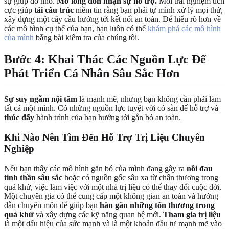
sự giúp đỡ nhỏ.
Mở lòng đón nhận sự hỗ trợ.
Mỗi trải nghiệm tích
cực giúp
tái cấu trúc
niềm tin rằng bạn phải tự mình xử lý mọi thứ,
xây dựng một cây cầu hướng tới kết nối an toàn. Để hiểu rõ hơn về
các mô hình cụ thể của bạn, bạn luôn có thể
khám phá các mô hình
của mình
bằng bài kiểm tra của chúng tôi.
Bước 4: Khai Thác Các Nguồn Lực Để
Phát Triển Cá Nhân Sâu Sắc Hơn
Sự suy ngẫm nội tâm
là mạnh mẽ, nhưng bạn không cần phải làm
tất cả một mình. Có những nguồn lực tuyệt vời có sẵn để hỗ trợ và
thúc đẩy
hành trình của bạn hướng tới gắn bó an toàn.
Khi Nào Nên Tìm Đến Hỗ Trợ Trị Liệu Chuyên
Nghiệp
Nếu bạn thấy các mô hình gắn bó của mình đang gây ra
nỗi đau
tinh thần sâu sắc
hoặc có nguồn gốc sâu xa từ chấn thương trong
quá khứ, việc làm việc với một nhà trị liệu có thể thay đổi cuộc đời.
Một chuyên gia có thể cung cấp một không gian an toàn và hướng
dẫn chuyên môn để giúp bạn
hàn gắn những tổn thương trong
quá khứ
và xây dựng các kỹ năng quan hệ mới.
Tham gia trị liệu
là một dấu hiệu của sức mạnh và là một khoản đầu tư mạnh mẽ vào