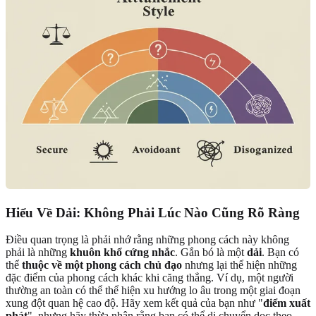
Hiểu Về Dải: Không Phải Lúc Nào Cũng Rõ Ràng
Điều quan trọng là phải nhớ rằng những phong cách này không
phải là những
khuôn khổ cứng nhắc
. Gắn bó là một
dải
. Bạn có
thể
thuộc về một phong cách chủ đạo
nhưng lại thể hiện những
đặc điểm của phong cách khác khi căng thẳng. Ví dụ, một người
thường an toàn có thể thể hiện xu hướng lo âu trong một giai đoạn
xung đột quan hệ cao độ. Hãy xem kết quả của bạn như "
điểm xuất
phát
", nhưng hãy thừa nhận rằng bạn có thể di chuyển dọc theo