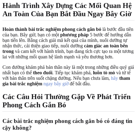
Hành Trình Xây Dựng Các Mối Quan Hệ
An Toàn Của Bạn Bắt Đầu Ngay Bây Giờ
Hoàn thành
bài trắc nghiệm phong cách gắn bó
là bước đầu tiên
của bạn. Bây giờ, bạn có một
phương pháp
5 bước để hướng dẫn
bạn tiến lên. Bằng cách giải mã kết quả của mình, nuôi dưỡng tự
nhận thức, cải thiện giao tiếp, nuôi dưỡng
cảm giác an toàn bên
trong
và cam kết với hành trình, bạn đang tích cực tạo ra một tương
lai với những mối quan hệ lành mạnh và yêu thương hơn.
Con đường khám phá bản thân này là một trong những điều quý giá
nhất bạn có thể
theo đuổi
. Tiếp tục khám phá,
luôn tò mò
và tử tế
với bản thân trên suốt chặng đường. Nếu bạn chưa làm,
hãy
tham
gia bài trắc nghiệm
ngay bây giờ
để bắt đầu.
Các Câu Hỏi Thường Gặp Về Phát Triển
Phong Cách Gắn Bó
Các bài trắc nghiệm phong cách gắn bó có đáng tin
cậy không?