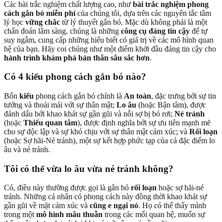
Các bài trắc nghiệm chất lượng cao, như
bài trắc nghiệm phong
cách gắn bó miễn phí
của chúng tôi, dựa trên các nguyên tắc tâm
lý học
vững chắc
từ lý thuyết gắn bó. Mặc dù không phải là một
chẩn đoán lâm sàng, chúng là những
công cụ đáng tin cậy
để tự
suy ngẫm, cung cấp những hiểu biết có giá trị về các mô hình quan
hệ của bạn. Hãy coi chúng như một điểm khởi đầu đáng tin cậy cho
hành trình khám phá bản thân sâu sắc hơn
.
Có 4 kiểu phong cách gắn bó nào?
Bốn
kiểu
phong cách gắn bó chính là
An toàn
, đặc trưng bởi sự tin
tưởng và thoải mái với sự thân mật;
Lo âu
(hoặc Bận tâm), được
đánh dấu bởi khao khát sự gần gũi và nỗi sợ bị bỏ rơi;
Né tránh
(hoặc
Thiếu quan tâm
), được định nghĩa bởi sự ưu tiên mạnh mẽ
cho sự độc lập và sự khó chịu với sự thân mật cảm xúc; và
Rối loạn
(hoặc Sợ hãi-Né tránh), một sự kết hợp phức tạp của cả đặc điểm lo
âu và né tránh.
Tôi có thể vừa lo âu vừa né tránh không?
Có, điều này thường được gọi là gắn bó
rối loạn
hoặc sợ hãi-né
tránh. Những cá nhân có phong cách này đồng thời khao khát sự
gần gũi về mặt cảm xúc và
cũng e ngại nó
. Họ có thể thấy mình
trong một
mô hình mâu thuẫn
trong các mối quan hệ, muốn sự