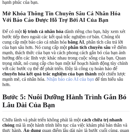
hạnh phúc của bạn.
Mở Khóa Thông Tin Chuyên Sâu Cá Nhân Hóa
Với Báo Cáo Được Hỗ Trợ Bởi AI Của Bạn
Để có một
lộ trình cá nhân hóa
dành riêng cho bạn, hãy xem xét
bước tiếp theo ngoài các kết quả trắc nghiệm cơ bản. Chúng tôi
cung cấp một báo cáo cá nhân hóa
bằng AI
, phân tích câu trả lời
của bạn sâu hơn. Nó cung cấp một
phân tích chuyên sâu
về điểm
mạnh, thách thức của bạn và cách phong cách gắn bó của bạn ảnh
hưởng đến các lĩnh vực khác nhau trong cuộc sống của bạn. Quan
trọng nhất, nó cung cấp cho bạn một kế hoạch hành động tùy chỉnh
với các bước cụ thể để phát triển. Đây là công cụ hoàn hảo để
chuyển hóa kết quả trắc nghiệm của bạn thành
một chiến lược
mạnh mẽ, cá nhân hóa.
Nhận báo cáo AI của bạn
để tìm hiểu sâu
hơn.
Bước 5: Nuôi Dưỡng Hành Trình Gắn Bó
Lâu Dài Của Bạn
Chữa lành và phát triển không phải là một
cách chữa trị nhanh
chóng
mà là một hành trình liên tục của việc khám phá bản thân và
thực hành.
Áp dụng
quan điểm lâu dài này là bước cuối cùng, quan