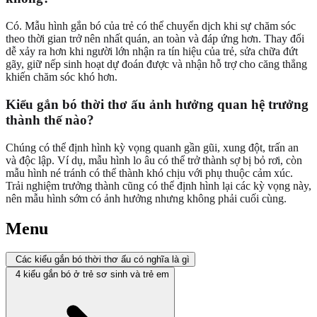
Có. Mẫu hình gắn bó của trẻ có thể chuyển dịch khi sự chăm sóc
theo thời gian trở nên nhất quán, an toàn và đáp ứng hơn. Thay đổi
dễ xảy ra hơn khi người lớn nhận ra tín hiệu của trẻ, sửa chữa đứt
gãy, giữ nếp sinh hoạt dự đoán được và nhận hỗ trợ cho căng thẳng
khiến chăm sóc khó hơn.
Kiểu gắn bó thời thơ ấu ảnh hưởng quan hệ trưởng
thành thế nào?
Chúng có thể định hình kỳ vọng quanh gần gũi, xung đột, trấn an
và độc lập. Ví dụ, mẫu hình lo âu có thể trở thành sợ bị bỏ rơi, còn
mẫu hình né tránh có thể thành khó chịu với phụ thuộc cảm xúc.
Trải nghiệm trưởng thành cũng có thể định hình lại các kỳ vọng này,
nên mẫu hình sớm có ảnh hưởng nhưng không phải cuối cùng.
Menu
Các kiểu gắn bó thời thơ ấu có nghĩa là gì
4 kiểu gắn bó ở trẻ sơ sinh và trẻ em