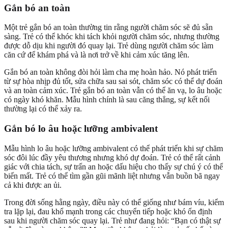
Gắn bó an toàn
Một trẻ gắn bó an toàn thường tin rằng người chăm sóc sẽ đủ sẵn
sàng. Trẻ có thể khóc khi tách khỏi người chăm sóc, nhưng thường
được dỗ dịu khi người đó quay lại. Trẻ dùng người chăm sóc làm
căn cứ để khám phá và là nơi trở về khi cảm xúc tăng lên.
Gắn bó an toàn không đòi hỏi làm cha mẹ hoàn hảo. Nó phát triển
từ sự hòa nhịp đủ tốt, sửa chữa sau sai sót, chăm sóc có thể dự đoán
và an toàn cảm xúc. Trẻ gắn bó an toàn vẫn có thể ăn vạ, lo âu hoặc
có ngày khó khăn. Mẫu hình chính là sau căng thẳng, sự kết nối
thường lại có thể xảy ra.
Gắn bó lo âu hoặc lưỡng ambivalent
Mẫu hình lo âu hoặc lưỡng ambivalent có thể phát triển khi sự chăm
sóc đôi lúc đầy yêu thương nhưng khó dự đoán. Trẻ có thể rất cảnh
giác với chia tách, sự trấn an hoặc dấu hiệu cho thấy sự chú ý có thể
biến mất. Trẻ có thể tìm gần gũi mãnh liệt nhưng vẫn buồn bã ngay
cả khi được an ủi.
Trong đời sống hằng ngày, điều này có thể giống như bám víu, kiểm
tra lặp lại, đau khổ mạnh trong các chuyển tiếp hoặc khó ổn định
sau khi người chăm sóc quay lại. Trẻ như đang hỏi: “Bạn có thật sự