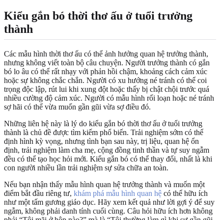
Kiểu gắn bó thời thơ ấu ở tuổi trưởng
thành
Các mẫu hình thời thơ ấu có thể ảnh hưởng quan hệ trưởng thành,
nhưng không viết toàn bộ câu chuyện. Người trưởng thành có gắn
bó lo âu có thể rất nhạy với phản hồi chậm, khoảng cách cảm xúc
hoặc sự không chắc chắn. Người có xu hướng né tránh có thể coi
trọng độc lập, rút lui khi xung đột hoặc thấy bị chật chội trước quá
nhiều cường độ cảm xúc. Người có mẫu hình rối loạn hoặc né tránh
sợ hãi có thể vừa muốn gần gũi vừa sợ điều đó.
Những liên hệ này là lý do kiểu gắn bó thời thơ ấu ở tuổi trưởng
thành là chủ đề được tìm kiếm phổ biến. Trải nghiệm sớm có thể
định hình kỳ vọng, nhưng tình bạn sau này, trị liệu, quan hệ ổn
định, trải nghiệm làm cha mẹ, cộng đồng tinh thần và tự suy ngẫm
đều có thể tạo học hỏi mới. Kiểu gắn bó có thể thay đổi, nhất là khi
con người nhiều lần trải nghiệm sự sửa chữa an toàn.
Nếu bạn nhận thấy mẫu hình quan hệ trưởng thành và muốn một
điểm bắt đầu riêng tư,
khám phá mẫu hình quan hệ
có thể hữu ích
như một tấm gương giáo dục. Hãy xem kết quả như lời gợi ý để suy
ngẫm, không phải danh tính cuối cùng. Câu hỏi hữu ích hơn không
phải “Tôi mãi ở hộp nào?” mà là “Tôi thường làm gì khi sự gần gũi