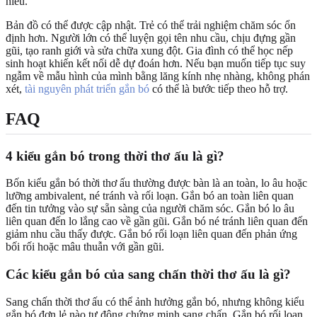
hiểu.”
Bản đồ có thể được cập nhật. Trẻ có thể trải nghiệm chăm sóc ổn
định hơn. Người lớn có thể luyện gọi tên nhu cầu, chịu đựng gần
gũi, tạo ranh giới và sửa chữa xung đột. Gia đình có thể học nếp
sinh hoạt khiến kết nối dễ dự đoán hơn. Nếu bạn muốn tiếp tục suy
ngẫm về mẫu hình của mình bằng lăng kính nhẹ nhàng, không phán
xét,
tài nguyên phát triển gắn bó
có thể là bước tiếp theo hỗ trợ.
FAQ
4 kiểu gắn bó trong thời thơ ấu là gì?
Bốn kiểu gắn bó thời thơ ấu thường được bàn là an toàn, lo âu hoặc
lưỡng ambivalent, né tránh và rối loạn. Gắn bó an toàn liên quan
đến tin tưởng vào sự sẵn sàng của người chăm sóc. Gắn bó lo âu
liên quan đến lo lắng cao về gần gũi. Gắn bó né tránh liên quan đến
giảm nhu cầu thấy được. Gắn bó rối loạn liên quan đến phản ứng
bối rối hoặc mâu thuẫn với gần gũi.
Các kiểu gắn bó của sang chấn thời thơ ấu là gì?
Sang chấn thời thơ ấu có thể ảnh hưởng gắn bó, nhưng không kiểu
gắn bó đơn lẻ nào tự động chứng minh sang chấn. Gắn bó rối loạn