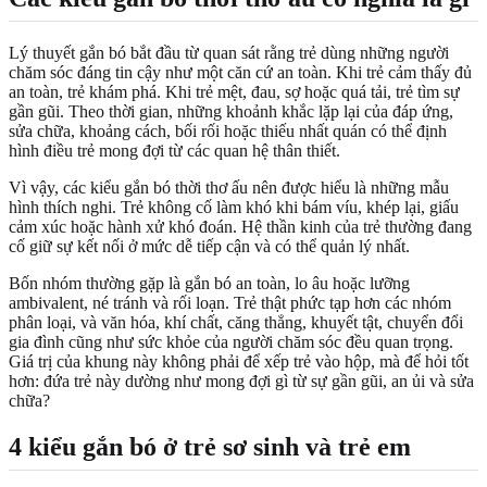
Lý thuyết gắn bó bắt đầu từ quan sát rằng trẻ dùng những người
chăm sóc đáng tin cậy như một căn cứ an toàn. Khi trẻ cảm thấy đủ
an toàn, trẻ khám phá. Khi trẻ mệt, đau, sợ hoặc quá tải, trẻ tìm sự
gần gũi. Theo thời gian, những khoảnh khắc lặp lại của đáp ứng,
sửa chữa, khoảng cách, bối rối hoặc thiếu nhất quán có thể định
hình điều trẻ mong đợi từ các quan hệ thân thiết.
Vì vậy, các kiểu gắn bó thời thơ ấu nên được hiểu là những mẫu
hình thích nghi. Trẻ không cố làm khó khi bám víu, khép lại, giấu
cảm xúc hoặc hành xử khó đoán. Hệ thần kinh của trẻ thường đang
cố giữ sự kết nối ở mức dễ tiếp cận và có thể quản lý nhất.
Bốn nhóm thường gặp là gắn bó an toàn, lo âu hoặc lưỡng
ambivalent, né tránh và rối loạn. Trẻ thật phức tạp hơn các nhóm
phân loại, và văn hóa, khí chất, căng thẳng, khuyết tật, chuyển đổi
gia đình cũng như sức khỏe của người chăm sóc đều quan trọng.
Giá trị của khung này không phải để xếp trẻ vào hộp, mà để hỏi tốt
hơn: đứa trẻ này dường như mong đợi gì từ sự gần gũi, an ủi và sửa
chữa?
4 kiểu gắn bó ở trẻ sơ sinh và trẻ em