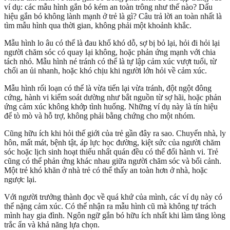
ví dụ: các mẫu hình gắn bó kém an toàn trông như thế nào? Dấu
hiệu gắn bó không lành mạnh ở trẻ là gì? Câu trả lời an toàn nhất là
tìm mẫu hình qua thời gian, không phải một khoảnh khắc.
Mẫu hình lo âu có thể là đau khổ khó dỗ, sợ bị bỏ lại, hỏi đi hỏi lại
người chăm sóc có quay lại không, hoặc phản ứng mạnh với chia
tách nhỏ. Mẫu hình né tránh có thể là tự lập cảm xúc vượt tuổi, từ
chối an ủi nhanh, hoặc khó chịu khi người lớn hỏi về cảm xúc.
Mẫu hình rối loạn có thể là vừa tiến lại vừa tránh, đột ngột đông
cứng, hành vi kiểm soát dường như bắt nguồn từ sợ hãi, hoặc phản
ứng cảm xúc không khớp tình huống. Những ví dụ này là tín hiệu
để tò mò và hỗ trợ, không phải bằng chứng cho một nhóm.
Cũng hữu ích khi hỏi thế giới của trẻ gần đây ra sao. Chuyển nhà, ly
hôn, mất mát, bệnh tật, áp lực học đường, kiệt sức của người chăm
sóc hoặc lịch sinh hoạt thiếu nhất quán đều có thể đổi hành vi. Trẻ
cũng có thể phản ứng khác nhau giữa người chăm sóc và bối cảnh.
Một trẻ khó khăn ở nhà trẻ có thể thấy an toàn hơn ở nhà, hoặc
ngược lại.
Với người trưởng thành đọc về quá khứ của mình, các ví dụ này có
thể nặng cảm xúc. Có thể nhận ra mẫu hình cũ mà không tự trách
mình hay gia đình. Ngôn ngữ gắn bó hữu ích nhất khi làm tăng lòng
trắc ẩn và khả năng lựa chọn.