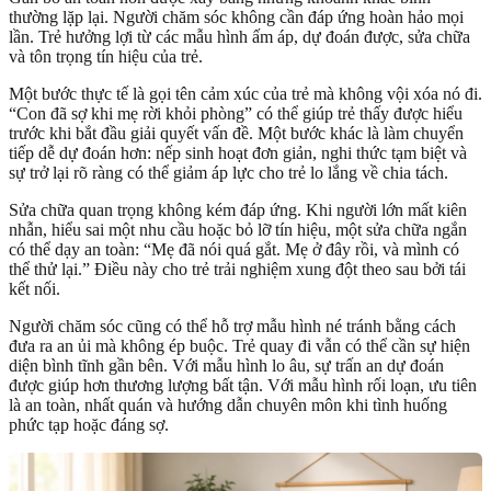
thường lặp lại. Người chăm sóc không cần đáp ứng hoàn hảo mọi
lần. Trẻ hưởng lợi từ các mẫu hình ấm áp, dự đoán được, sửa chữa
và tôn trọng tín hiệu của trẻ.
Một bước thực tế là gọi tên cảm xúc của trẻ mà không vội xóa nó đi.
“Con đã sợ khi mẹ rời khỏi phòng” có thể giúp trẻ thấy được hiểu
trước khi bắt đầu giải quyết vấn đề. Một bước khác là làm chuyển
tiếp dễ dự đoán hơn: nếp sinh hoạt đơn giản, nghi thức tạm biệt và
sự trở lại rõ ràng có thể giảm áp lực cho trẻ lo lắng về chia tách.
Sửa chữa quan trọng không kém đáp ứng. Khi người lớn mất kiên
nhẫn, hiểu sai một nhu cầu hoặc bỏ lỡ tín hiệu, một sửa chữa ngắn
có thể dạy an toàn: “Mẹ đã nói quá gắt. Mẹ ở đây rồi, và mình có
thể thử lại.” Điều này cho trẻ trải nghiệm xung đột theo sau bởi tái
kết nối.
Người chăm sóc cũng có thể hỗ trợ mẫu hình né tránh bằng cách
đưa ra an ủi mà không ép buộc. Trẻ quay đi vẫn có thể cần sự hiện
diện bình tĩnh gần bên. Với mẫu hình lo âu, sự trấn an dự đoán
được giúp hơn thương lượng bất tận. Với mẫu hình rối loạn, ưu tiên
là an toàn, nhất quán và hướng dẫn chuyên môn khi tình huống
phức tạp hoặc đáng sợ.