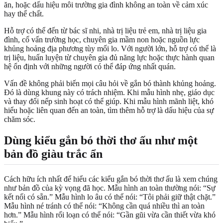
ăn, hoặc dấu hiệu môi trường gia đình không an toàn về cảm xúc
hay thể chất.
Hỗ trợ có thể đến từ bác sĩ nhi, nhà trị liệu trẻ em, nhà trị liệu gia
đình, cố vấn trường học, chuyên gia mầm non hoặc nguồn lực
khủng hoảng địa phương tùy mối lo. Với người lớn, hỗ trợ có thể là
trị liệu, huấn luyện từ chuyên gia đủ năng lực hoặc thực hành quan
hệ ổn định với những người có thể đáp ứng nhất quán.
Vấn đề không phải biến mọi câu hỏi về gắn bó thành khủng hoảng.
Đó là dùng khung này có trách nhiệm. Khi mẫu hình nhẹ, giáo dục
và thay đổi nếp sinh hoạt có thể giúp. Khi mẫu hình mãnh liệt, khó
hiểu hoặc liên quan đến an toàn, tìm thêm hỗ trợ là dấu hiệu của sự
chăm sóc.
Dùng kiểu gắn bó thời thơ ấu như một
bản đồ giàu trắc ẩn
Cách hữu ích nhất để hiểu các kiểu gắn bó thời thơ ấu là xem chúng
như bản đồ của kỳ vọng đã học. Mẫu hình an toàn thường nói: “Sự
kết nối có sẵn.” Mẫu hình lo âu có thể nói: “Tôi phải giữ thật chặt.”
Mẫu hình né tránh có thể nói: “Không cần quá nhiều thì an toàn
hơn.” Mẫu hình rối loạn có thể nói: “Gần gũi vừa cần thiết vừa khó