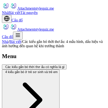
Attachmentstylequiz.me
Nhà
Bài viết
Tài nguyên
Câu đố
Attachmentstylequiz.me
Câu đố
Nhà
/
Bài viết
/
Các kiểu gắn bó thời thơ ấu: 4 mẫu hình, dấu hiệu và
ảnh hưởng đến quan hệ khi trưởng thành
Menu
Các kiểu gắn bó thời thơ ấu có nghĩa là gì
4 kiểu gắn bó ở trẻ sơ sinh và trẻ em