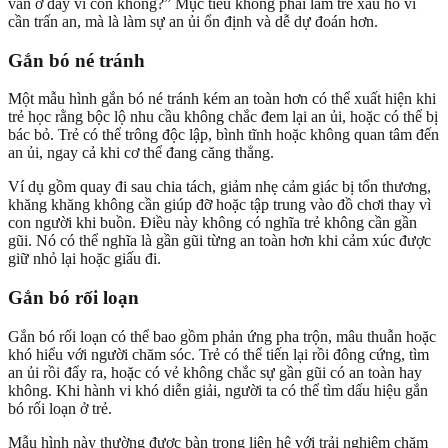
vẫn ở đây vì con không?” Mục tiêu không phải làm trẻ xấu hổ vì
cần trấn an, mà là làm sự an ủi ổn định và dễ dự đoán hơn.
Gắn bó né tránh
Một mẫu hình gắn bó né tránh kém an toàn hơn có thể xuất hiện khi
trẻ học rằng bộc lộ nhu cầu không chắc đem lại an ủi, hoặc có thể bị
bác bỏ. Trẻ có thể trông độc lập, bình tĩnh hoặc không quan tâm đến
an ủi, ngay cả khi cơ thể đang căng thẳng.
Ví dụ gồm quay đi sau chia tách, giảm nhẹ cảm giác bị tổn thương,
khăng khăng không cần giúp đỡ hoặc tập trung vào đồ chơi thay vì
con người khi buồn. Điều này không có nghĩa trẻ không cần gần
gũi. Nó có thể nghĩa là gần gũi từng an toàn hơn khi cảm xúc được
giữ nhỏ lại hoặc giấu đi.
Gắn bó rối loạn
Gắn bó rối loạn có thể bao gồm phản ứng pha trộn, mâu thuẫn hoặc
khó hiểu với người chăm sóc. Trẻ có thể tiến lại rồi đông cứng, tìm
an ủi rồi đẩy ra, hoặc có vẻ không chắc sự gần gũi có an toàn hay
không. Khi hành vi khó diễn giải, người ta có thể tìm dấu hiệu gắn
bó rối loạn ở trẻ.
Mẫu hình này thường được bàn trong liên hệ với trải nghiệm chăm