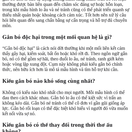
thường được bàn liên quan đến chăm sóc đáng sợ hoặc hỗn loạn,
trong khi mẫu hình lo âu và né tránh cũng có thể phát triển quanh sự
thiếu nhất quán hoặc khoảng cách cảm xúc. Tốt hơn nên xử lý câu
hỏi liên quan đến sang chấn bằng sự cẩn trọng và hỗ trợ đủ chuyên
môn.
Gắn bó độc hại trong một mối quan hệ là gì?
“Gắn bó độc hại” là cách nói đời thường khi một mối liên kết cảm
thấy gây hại, kiểm soát, bất ổn hoặc khó rời đi. Theo ngôn ngữ gắn
bó, nó có thể gồm sợ hãi, theo đuổi lo âu, né tránh, ranh giới kém
hoặc vòng lặp xung đột. Cụm này không phải kiểu gắn bó chính
thức, nên hữu ích hơn là mô tả mẫu hình và tìm hỗ trợ khi cần.
Kiểu gắn bó nào khó sống cùng nhất?
Không có kiểu nào khó nhất cho mọi người. Mỗi mẫu hình có thể
đau theo cách khác nhau. Gắn bó lo âu có thể kiệt sức vì trấn an
không kéo dài. Gắn bó né tránh có thể cô đơn vì gần gũi giống áp
lực. Gắn bó rối loạn có thể đặc biệt khó hiểu vì người đó vừa muốn
kết nối vừa sợ nó.
Kiểu gắn bó có thể thay đổi trong thời thơ ấu
không?