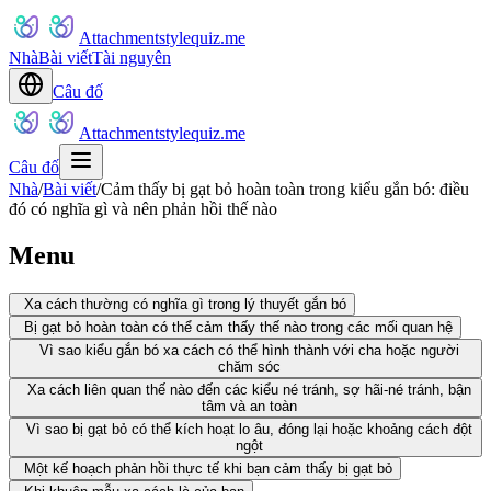
Attachmentstylequiz.me
Nhà
Bài viết
Tài nguyên
Câu đố
Attachmentstylequiz.me
Câu đố
Nhà
/
Bài viết
/
Cảm thấy bị gạt bỏ hoàn toàn trong kiểu gắn bó: điều
đó có nghĩa gì và nên phản hồi thế nào
Menu
Xa cách thường có nghĩa gì trong lý thuyết gắn bó
Bị gạt bỏ hoàn toàn có thể cảm thấy thế nào trong các mối quan hệ
Vì sao kiểu gắn bó xa cách có thể hình thành với cha hoặc người
chăm sóc
Xa cách liên quan thế nào đến các kiểu né tránh, sợ hãi-né tránh, bận
tâm và an toàn
Vì sao bị gạt bỏ có thể kích hoạt lo âu, đóng lại hoặc khoảng cách đột
ngột
Một kế hoạch phản hồi thực tế khi bạn cảm thấy bị gạt bỏ