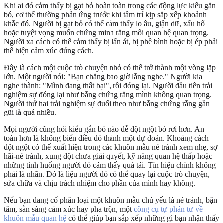
Khi ai đó cảm thấy bị gạt bỏ hoàn toàn trong các động lực kiểu gắn
bó, cơ thể thường phản ứng trước khi tâm trí kịp sắp xếp khoảnh
khắc đó. Người bị gạt bỏ có thể cảm thấy lo âu, giận dữ, xấu hổ
hoặc tuyệt vọng muốn chứng minh rằng mối quan hệ quan trọng.
Người xa cách có thể cảm thấy bị lấn át, bị phê bình hoặc bị ép phải
thể hiện cảm xúc đúng cách.
Đây là cách một cuộc trò chuyện nhỏ có thể trở thành một vòng lặp
lớn. Một người nói: "Bạn chẳng bao giờ lắng nghe." Người kia
nghe thành: "Mình đang thất bại", rồi đóng lại. Người đầu tiên trải
nghiệm sự đóng lại như bằng chứng rằng mình không quan trọng.
Người thứ hai trải nghiệm sự đuổi theo như bằng chứng rằng gần
gũi là quá nhiều.
Mọi người cũng hỏi kiểu gắn bó nào dễ đột ngột bỏ rơi hơn. An
toàn hơn là không biến điều đó thành một dự đoán. Khoảng cách
đột ngột có thể xuất hiện trong các khuôn mẫu né tránh xem nhẹ, sợ
hãi-né tránh, xung đột chưa giải quyết, kỹ năng quan hệ thấp hoặc
những tình huống người đó cảm thấy quá tải. Tín hiệu chính không
phải là nhãn. Đó là liệu người đó có thể quay lại cuộc trò chuyện,
sửa chữa và chịu trách nhiệm cho phần của mình hay không.
Nếu bạn đang cố phân loại một khuôn mẫu chủ yếu là né tránh, bận
tâm, sẵn sàng cảm xúc hay pha trộn, một
công cụ tự phản tư về
khuôn mẫu quan hệ
có thể giúp bạn sắp xếp những gì bạn nhận thấy