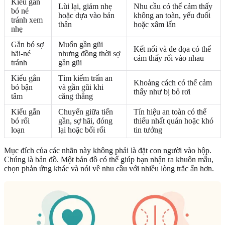
Kiểu gắn
Lùi lại, giảm nhẹ
Nhu cầu có thể cảm thấy
bó né
hoặc dựa vào bản
không an toàn, yếu đuối
tránh xem
thân
hoặc xâm lấn
nhẹ
Gắn bó sợ
Muốn gần gũi
Kết nối và đe dọa có thể
hãi-né
nhưng đồng thời sợ
cảm thấy rối vào nhau
tránh
gần gũi
Kiểu gắn
Tìm kiếm trấn an
Khoảng cách có thể cảm
bó bận
và gần gũi khi
thấy như bị bỏ rơi
tâm
căng thẳng
Kiểu gắn
Chuyển giữa tiến
Tín hiệu an toàn có thể
bó rối
gần, sợ hãi, đóng
thiếu nhất quán hoặc khó
loạn
lại hoặc bối rối
tin tưởng
Mục đích của các nhãn này không phải là đặt con người vào hộp.
Chúng là bản đồ. Một bản đồ có thể giúp bạn nhận ra khuôn mẫu,
chọn phản ứng khác và nói về nhu cầu với nhiều lòng trắc ẩn hơn.