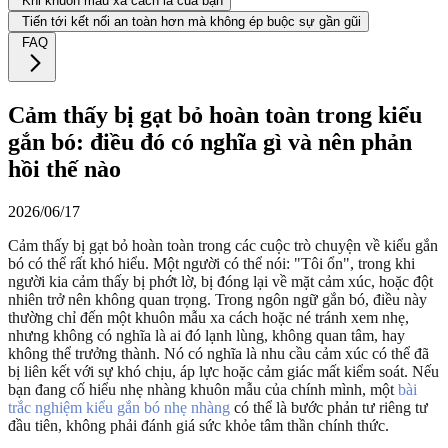
Khi khuôn mẫu xa cách là của bạn
Tiến tới kết nối an toàn hơn mà không ép buộc sự gần gũi
FAQ
Cảm thấy bị gạt bỏ hoàn toàn trong kiểu
gắn bó: điều đó có nghĩa gì và nên phản
hồi thế nào
2026/06/17
Cảm thấy bị gạt bỏ hoàn toàn trong các cuộc trò chuyện về kiểu gắn
bó có thể rất khó hiểu. Một người có thể nói: "Tôi ổn", trong khi
người kia cảm thấy bị phớt lờ, bị đóng lại về mặt cảm xúc, hoặc đột
nhiên trở nên không quan trọng. Trong ngôn ngữ gắn bó, điều này
thường chỉ đến một khuôn mẫu xa cách hoặc né tránh xem nhẹ,
nhưng không có nghĩa là ai đó lạnh lùng, không quan tâm, hay
không thể trưởng thành. Nó có nghĩa là nhu cầu cảm xúc có thể đã
bị liên kết với sự khó chịu, áp lực hoặc cảm giác mất kiểm soát. Nếu
bạn đang cố hiểu nhẹ nhàng khuôn mẫu của chính mình, một
bài
trắc nghiệm kiểu gắn bó nhẹ nhàng
có thể là bước phản tư riêng tư
đầu tiên, không phải đánh giá sức khỏe tâm thần chính thức.