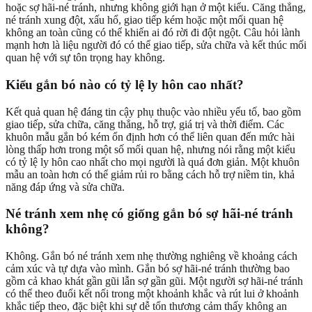
hoặc sợ hãi-né tránh, nhưng không giới hạn ở một kiểu. Căng thẳng,
né tránh xung đột, xấu hổ, giao tiếp kém hoặc một mối quan hệ
không an toàn cũng có thể khiến ai đó rời đi đột ngột. Câu hỏi lành
mạnh hơn là liệu người đó có thể giao tiếp, sửa chữa và kết thúc mối
quan hệ với sự tôn trọng hay không.
Kiểu gắn bó nào có tỷ lệ ly hôn cao nhất?
Kết quả quan hệ đáng tin cậy phụ thuộc vào nhiều yếu tố, bao gồm
giao tiếp, sửa chữa, căng thẳng, hỗ trợ, giá trị và thời điểm. Các
khuôn mẫu gắn bó kém ổn định hơn có thể liên quan đến mức hài
lòng thấp hơn trong một số mối quan hệ, nhưng nói rằng một kiểu
có tỷ lệ ly hôn cao nhất cho mọi người là quá đơn giản. Một khuôn
mẫu an toàn hơn có thể giảm rủi ro bằng cách hỗ trợ niềm tin, khả
năng đáp ứng và sửa chữa.
Né tránh xem nhẹ có giống gắn bó sợ hãi-né tránh
không?
Không. Gắn bó né tránh xem nhẹ thường nghiêng về khoảng cách
cảm xúc và tự dựa vào mình. Gắn bó sợ hãi-né tránh thường bao
gồm cả khao khát gần gũi lẫn sợ gần gũi. Một người sợ hãi-né tránh
có thể theo đuổi kết nối trong một khoảnh khắc và rút lui ở khoảnh
khắc tiếp theo, đặc biệt khi sự dễ tổn thương cảm thấy không an