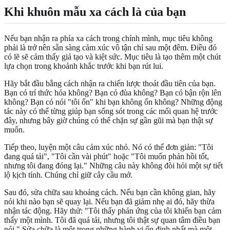
Khi khuôn mẫu xa cách là của bạn
Nếu bạn nhận ra phía xa cách trong chính mình, mục tiêu không
phải là trở nên sẵn sàng cảm xúc vô tận chỉ sau một đêm. Điều đó
có lẽ sẽ cảm thấy giả tạo và kiệt sức. Mục tiêu là tạo thêm một chút
lựa chọn trong khoảnh khắc trước khi bạn rút lui.
Hãy bắt đầu bằng cách nhận ra chiến lược thoát đầu tiên của bạn.
Bạn có trí thức hóa không? Bạn có đùa không? Bạn có bận rộn lên
không? Bạn có nói "tôi ổn" khi bạn không ổn không? Những động
tác này có thể từng giúp bạn sống sót trong các mối quan hệ trước
đây, nhưng bây giờ chúng có thể chặn sự gần gũi mà bạn thật sự
muốn.
Tiếp theo, luyện một câu cảm xúc nhỏ. Nó có thể đơn giản: "Tôi
đang quá tải", "Tôi cần vài phút" hoặc "Tôi muốn phản hồi tốt,
nhưng tôi đang đóng lại." Những câu này không đòi hỏi một sự tiết
lộ kịch tính. Chúng chỉ giữ cây cầu mở.
Sau đó, sửa chữa sau khoảng cách. Nếu bạn cần không gian, hãy
nói khi nào bạn sẽ quay lại. Nếu bạn đã giảm nhẹ ai đó, hãy thừa
nhận tác động. Hãy thử: "Tôi thấy phản ứng của tôi khiến bạn cảm
thấy một mình. Tôi đã quá tải, nhưng tôi thật sự quan tâm điều bạn
nói." Sửa chữa là một trong những hành vi ổn định nhất mà một