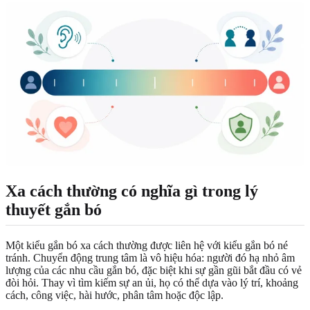
Xa cách thường có nghĩa gì trong lý
thuyết gắn bó
Một kiểu gắn bó xa cách thường được liên hệ với kiểu gắn bó né
tránh. Chuyển động trung tâm là vô hiệu hóa: người đó hạ nhỏ âm
lượng của các nhu cầu gắn bó, đặc biệt khi sự gần gũi bắt đầu có vẻ
đòi hỏi. Thay vì tìm kiếm sự an ủi, họ có thể dựa vào lý trí, khoảng
cách, công việc, hài hước, phân tâm hoặc độc lập.