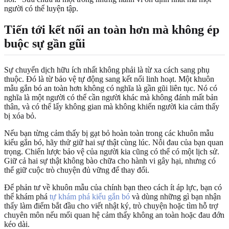
người có thể luyện tập.
Tiến tới kết nối an toàn hơn mà không ép
buộc sự gần gũi
Sự chuyển dịch hữu ích nhất không phải là từ xa cách sang phụ
thuộc. Đó là từ bảo vệ tự động sang kết nối linh hoạt. Một khuôn
mẫu gắn bó an toàn hơn không có nghĩa là gần gũi liên tục. Nó có
nghĩa là một người có thể cần người khác mà không đánh mất bản
thân, và có thể lấy không gian mà không khiến người kia cảm thấy
bị xóa bỏ.
Nếu bạn từng cảm thấy bị gạt bỏ hoàn toàn trong các khuôn mẫu
kiểu gắn bó, hãy thử giữ hai sự thật cùng lúc. Nỗi đau của bạn quan
trọng. Chiến lược bảo vệ của người kia cũng có thể có một lịch sử.
Giữ cả hai sự thật không bào chữa cho hành vi gây hại, nhưng có
thể giữ cuộc trò chuyện đủ vững để thay đổi.
Để phản tư về khuôn mẫu của chính bạn theo cách ít áp lực, bạn có
thể khám phá
tự khám phá kiểu gắn bó
và dùng những gì bạn nhận
thấy làm điểm bắt đầu cho viết nhật ký, trò chuyện hoặc tìm hỗ trợ
chuyên môn nếu mối quan hệ cảm thấy không an toàn hoặc đau đớn
kéo dài.