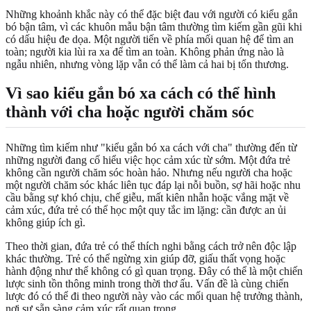
Những khoảnh khắc này có thể đặc biệt đau với người có kiểu gắn
bó bận tâm, vì các khuôn mẫu bận tâm thường tìm kiếm gần gũi khi
có dấu hiệu đe dọa. Một người tiến về phía mối quan hệ để tìm an
toàn; người kia lùi ra xa để tìm an toàn. Không phản ứng nào là
ngẫu nhiên, nhưng vòng lặp vẫn có thể làm cả hai bị tổn thương.
Vì sao kiểu gắn bó xa cách có thể hình
thành với cha hoặc người chăm sóc
Những tìm kiếm như "kiểu gắn bó xa cách với cha" thường đến từ
những người đang cố hiểu việc học cảm xúc từ sớm. Một đứa trẻ
không cần người chăm sóc hoàn hảo. Nhưng nếu người cha hoặc
một người chăm sóc khác liên tục đáp lại nỗi buồn, sợ hãi hoặc nhu
cầu bằng sự khó chịu, chế giễu, mất kiên nhẫn hoặc vắng mặt về
cảm xúc, đứa trẻ có thể học một quy tắc im lặng: cần được an ủi
không giúp ích gì.
Theo thời gian, đứa trẻ có thể thích nghi bằng cách trở nên độc lập
khác thường. Trẻ có thể ngừng xin giúp đỡ, giấu thất vọng hoặc
hành động như thể không có gì quan trọng. Đây có thể là một chiến
lược sinh tồn thông minh trong thời thơ ấu. Vấn đề là cùng chiến
lược đó có thể đi theo người này vào các mối quan hệ trưởng thành,
nơi sự sẵn sàng cảm xúc rất quan trọng.