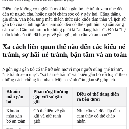
Điều này không có nghĩa là mọi kiểu gắn bó né tránh xem nhẹ đều
đến từ người cha, hoặc người chăm sóc cố ý gây hại. Căng thẳng
gia đình, văn hóa, tang mất, thách thức sức khỏe tâm thần và lịch sử
gắn bó của chính người chăm sóc đều có thể định hình sự sẵn sàng
cảm xúc. Câu hỏi hữu ích không phải là "ai đáng trách?". Đó là "hệ
thần kinh của tôi đã học gì về gần gũi, nhu cầu và an toàn?".
Xa cách liên quan thế nào đến các kiểu né
tránh, sợ hãi-né tránh, bận tâm và an toàn
Ngôn ngữ gắn bó có thể trở nên mờ vì mọi người dùng "né tránh",
"né tránh xem nhẹ", "sợ hãi-né tránh" và "kiểu gắn bó rối loạn" theo
những cách chồng lên nhau. Một so sánh đơn giản sẽ giúp ích.
Khuôn
Phản ứng thường
Điều có thể đang diễn
mẫu gắn
gặp với sự gần
ra bên dưới
bó
gũi
Khuôn
Có thể tiến về gần
Nhu cầu và độc lập đều
mẫu gắn
gũi và giữ ranh
cảm thấy có thể chấp
bó an toàn
giới
nhận