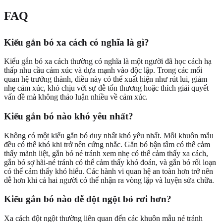
FAQ
Kiểu gắn bó xa cách có nghĩa là gì?
Kiểu gắn bó xa cách thường có nghĩa là một người đã học cách hạ
thấp nhu cầu cảm xúc và dựa mạnh vào độc lập. Trong các mối
quan hệ trưởng thành, điều này có thể xuất hiện như rút lui, giảm
nhẹ cảm xúc, khó chịu với sự dễ tổn thương hoặc thích giải quyết
vấn đề mà không thảo luận nhiều về cảm xúc.
Kiểu gắn bó nào khó yêu nhất?
Không có một kiểu gắn bó duy nhất khó yêu nhất. Mỗi khuôn mẫu
đều có thể khó khi trở nên cứng nhắc. Gắn bó bận tâm có thể cảm
thấy mãnh liệt, gắn bó né tránh xem nhẹ có thể cảm thấy xa cách,
gắn bó sợ hãi-né tránh có thể cảm thấy khó đoán, và gắn bó rối loạn
có thể cảm thấy khó hiểu. Các hành vi quan hệ an toàn hơn trở nên
dễ hơn khi cả hai người có thể nhận ra vòng lặp và luyện sửa chữa.
Kiểu gắn bó nào dễ đột ngột bỏ rơi hơn?
Xa cách đột ngột thường liên quan đến các khuôn mẫu né tránh