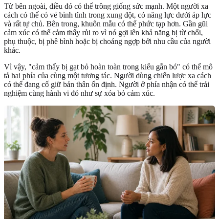
Từ bên ngoài, điều đó có thể trông giống sức mạnh. Một người xa
cách có thể có vẻ bình tĩnh trong xung đột, có năng lực dưới áp lực
và rất tự chủ. Bên trong, khuôn mẫu có thể phức tạp hơn. Gần gũi
cảm xúc có thể cảm thấy rủi ro vì nó gợi lên khả năng bị từ chối,
phụ thuộc, bị phê bình hoặc bị choáng ngợp bởi nhu cầu của người
khác.
Vì vậy, "cảm thấy bị gạt bỏ hoàn toàn trong kiểu gắn bó" có thể mô
tả hai phía của cùng một tương tác. Người dùng chiến lược xa cách
có thể đang cố giữ bản thân ổn định. Người ở phía nhận có thể trải
nghiệm cùng hành vi đó như sự xóa bỏ cảm xúc.