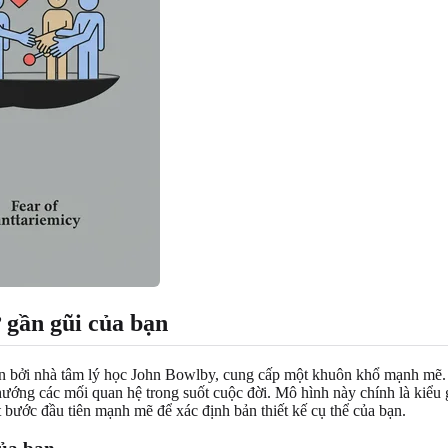
 gần gũi của bạn
iển bởi nhà tâm lý học John Bowlby, cung cấp một khuôn khổ mạnh mẽ. 
ướng các mối quan hệ trong suốt cuộc đời. Mô hình này chính là kiểu g
 bước đầu tiên mạnh mẽ để xác định bản thiết kế cụ thể của bạn.