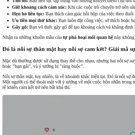
Tìm lỗi:
Bạn liên tục tập trung vào những khuyết điểm của đối 
Giữ khoảng cách cảm xúc:
Khi các cuộc trò chuyện trở nên sâu
Hẹn hò liên tục:
Bạn thích cảm giác hồi hộp của việc theo đuổi 
Ưu tiên mọi thứ khác:
Bạn luôn đặt công việc, sở thích hoặc bạn
Gây gổ:
Bạn vô thức gây gổ để tạo khoảng cách và khẳng định lạ
Nhận ra những khuôn mẫu của
tự phá hoại mối quan hệ
này không p
Đó là nỗi sợ thân mật hay nỗi sợ cam kết? Giải mã sự
Mặc dù thường được sử dụng thay thế cho nhau, nhưng hai nỗi sợ này
hoặc "bạn gái", và ý tưởng bị "ràng buộc".
Nỗi sợ thân mật, tuy nhiên, là về khoảnh khắc hiện tại. Đó là nỗi sợ 
Một người có thể thoải mái với ý tưởng về một cuộc hôn nhân trong t
rễ khiến cam kết trở nên bất khả thi.