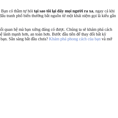
? Bạn có thầm tự hỏi
tại sao tôi lại đẩy mọi người ra xa
, ngay cả khi
đấu tranh phổ biến thường bắt nguồn từ một khái niệm gọi là kiểu gắn
mối quan hệ mà bạn xứng đáng có được. Chúng ta sẽ khám phá cách
ệ lành mạnh hơn, an toàn hơn. Bước đầu tiên để thay đổi bất kỳ
 bạn. Sẵn sàng bắt đầu chưa?
Khám phá phong cách của bạn
và mở