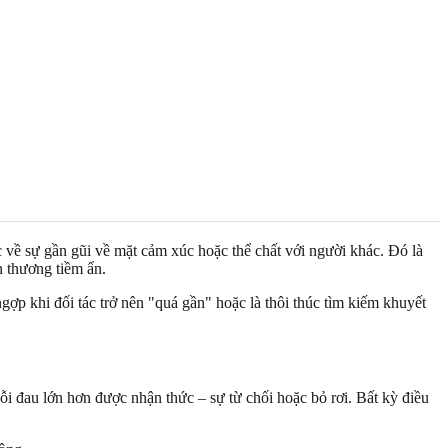
c về sự gần gũi về mặt cảm xúc hoặc thể chất với người khác. Đó là
n thương tiềm ẩn.
ngợp khi đối tác trở nên "quá gần" hoặc là thôi thúc tìm kiếm khuyết
ỗi đau lớn hơn được nhận thức – sự từ chối hoặc bỏ rơi. Bất kỳ điều