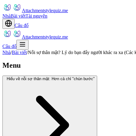
Attachmentstylequiz.me
Nhà
Bài viết
Tài nguyên
Câu đố
Attachmentstylequiz.me
Câu đố
Nhà
/
Bài viết
/
Nỗi sợ thân mật? Lý do bạn đẩy người khác ra xa (Các 
Menu
Hiểu về nỗi sợ thân mật: Hơn cả chỉ "chùn bước"