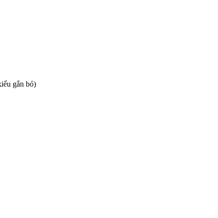
kiểu gắn bó)