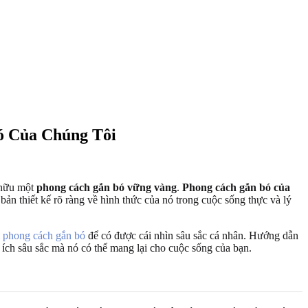
ó Của Chúng Tôi
ở hữu một
phong cách gắn bó vững vàng
.
Phong cách gắn bó của
n thiết kế rõ ràng về hình thức của nó trong cuộc sống thực và lý
m phong cách gắn bó
để có được cái nhìn sâu sắc cá nhân. Hướng dẫn
 ích sâu sắc mà nó có thể mang lại cho cuộc sống của bạn.