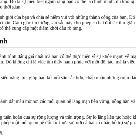
ng. Đó là sự hiểu biết ngầm rằng bạn có thể là chính mình, dù không h
 thời gian.
anh giới của bạn và chia sẻ niềm vui với những thành công của bạn. Đó 
thận. Cảm giác tin tưởng sâu sắc này cho phép cả hai đối tác thư giãn
ó thể cung cấp một điểm khởi đầu rõ ràng.
ạnh
 trình đáng giá nhất mà bạn có thể thực hiện vì sự khỏe mạnh về mặt 
. Đó không chỉ là việc tìm thấy hạnh phúc với một đối tác, mà là việc
siêu năng lực, giúp bạn kết nối sâu sắc hơn, chấp nhận những rủi ro l
mảnh đất màu mỡ nơi các mối quan hệ lãng mạn bền vững, nồng nàn và s
g tuần hoàn của sự rộng lượng và trân trọng. Sự lo lắng liên tục hoặc
 phép một mối quan hệ đối tác thực sự, nơi cả hai cá nhân hỗ trợ sự ph