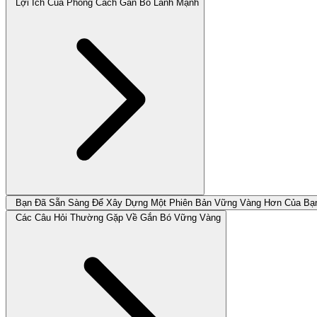
Lợi Ích Của Phong Cách Gắn Bó Lành Mạnh
Bạn Đã Sẵn Sàng Để Xây Dựng Một Phiên Bản Vững Vàng Hơn Của Bạ
Các Câu Hỏi Thường Gặp Về Gắn Bó Vững Vàng