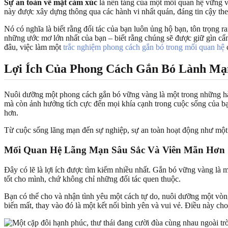
Sự an toàn về mặt cảm xúc
là nền tảng của một mối quan hệ vững và
này được xây dựng thông qua các hành vi nhất quán, đáng tin cậy theo
Nó có nghĩa là biết rằng đối tác của bạn luôn ủng hộ bạn, tôn trọng r
những ước mơ lớn nhất của bạn – biết rằng chúng sẽ được giữ gìn cẩn 
đâu, việc làm một
trắc nghiệm phong cách gắn bó trong mối quan hệ
c
Lợi Ích Của Phong Cách Gắn Bó Lành M
Nuôi dưỡng một phong cách gắn bó vững vàng là một trong những hành
mà còn ảnh hưởng tích cực đến mọi khía cạnh trong cuộc sống của bạn
hơn.
Từ cuộc sống lãng mạn đến sự nghiệp, sự an toàn hoạt động như một 
Mối Quan Hệ Lãng Mạn Sâu Sắc Và Viên Mãn Hơn
Đây có lẽ là lợi ích được tìm kiếm nhiều nhất. Gắn bó vững vàng là 
tốt cho mình, chứ không chỉ những đối tác quen thuộc.
Bạn có thể cho và nhận tình yêu một cách tự do, nuôi dưỡng một vòn
biến mất, thay vào đó là một kết nối bình yên và vui vẻ. Điều này cho