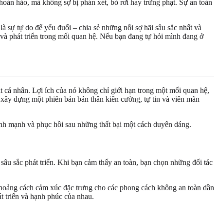
oàn hảo, mà không sợ bị phán xét, bỏ rơi hay trừng phạt. Sự an toàn
là sự tự do để yếu đuối – chia sẻ những nỗi sợ hãi sâu sắc nhất và
 và phát triển trong mối quan hệ. Nếu bạn đang tự hỏi mình đang ở
cá nhân. Lợi ích của nó không chỉ giới hạn trong một mối quan hệ,
 xây dựng một phiên bản bản thân kiên cường, tự tin và viên mãn
ành mạnh và phục hồi sau những thất bại một cách duyên dáng.
âu sắc phát triển. Khi bạn cảm thấy an toàn, bạn chọn những đối tác
 khoảng cách cảm xúc đặc trưng cho các phong cách không an toàn dần
át triển và hạnh phúc của nhau.