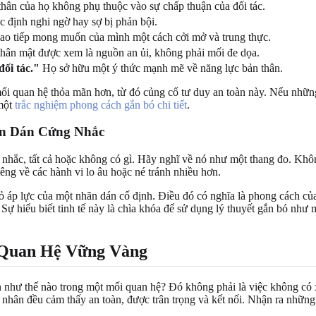
thân của họ không phụ thuộc vào sự chấp thuận của đối tác.
định nghi ngờ hay sợ bị phản bội.
ao tiếp mong muốn của mình một cách cởi mở và trung thực.
hân mật được xem là nguồn an ủi, không phải mối đe dọa.
đối tác."
Họ sở hữu một ý thức mạnh mẽ về năng lực bản thân.
mối quan hệ thỏa mãn hơn, từ đó củng cố tư duy an toàn này. Nếu nhữn
 một
trắc nghiệm phong cách gắn bó chi tiết
.
ãn Dán Cứng Nhắc
nhắc, tất cả hoặc không có gì. Hãy nghĩ về nó như một thang đo. Khôn
iêng về các hành vi lo âu hoặc né tránh nhiều hơn.
ỏ áp lực của một nhãn dán cố định. Điều đó có nghĩa là phong cách của
 Sự hiểu biết tinh tế này là chìa khóa để sử dụng lý thuyết gắn bó như 
 Quan Hệ Vững Vàng
n như thế nào trong một mối quan hệ? Đó không phải là việc không có 
á nhân đều cảm thấy an toàn, được trân trọng và kết nối. Nhận ra nhữn