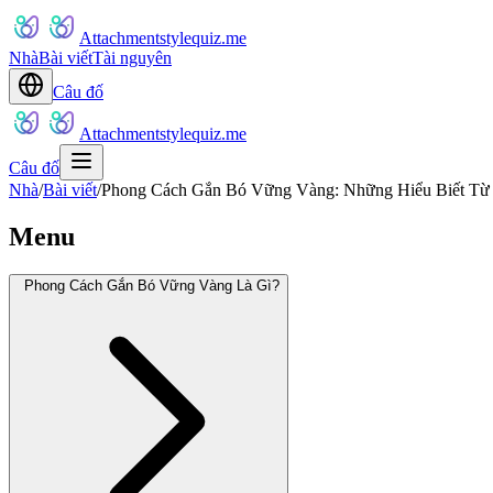
Attachmentstylequiz.me
Nhà
Bài viết
Tài nguyên
Câu đố
Attachmentstylequiz.me
Câu đố
Nhà
/
Bài viết
/
Phong Cách Gắn Bó Vững Vàng: Những Hiểu Biết Từ 
Menu
Phong Cách Gắn Bó Vững Vàng Là Gì?