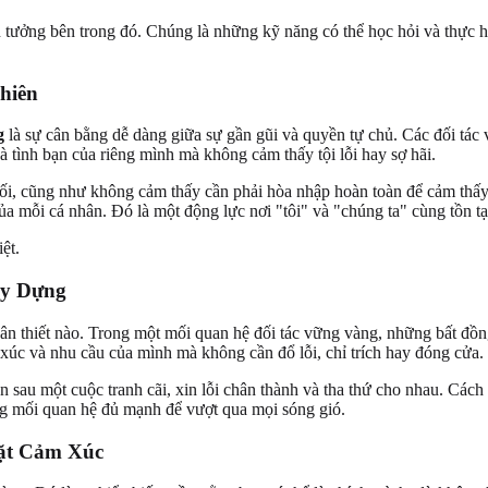
in tưởng bên trong đó. Chúng là những kỹ năng có thể học hỏi và thực 
hiên
g
là sự cân bằng dễ dàng giữa sự gần gũi và quyền tự chủ. Các đối tác 
và tình bạn của riêng mình mà không cảm thấy tội lỗi hay sợ hãi.
chối, cũng như không cảm thấy cần phải hòa nhập hoàn toàn để cảm thấ
của mỗi cá nhân. Đó là một động lực nơi "tôi" và "chúng ta" cùng tồn t
ây Dựng
ân thiết nào. Trong một mối quan hệ đối tác vững vàng, những bất đồng
 xúc và nhu cầu của mình mà không cần đổ lỗi, chỉ trích hay đóng cửa.
 sau một cuộc tranh cãi, xin lỗi chân thành và tha thứ cho nhau. Cách
ằng mối quan hệ đủ mạnh để vượt qua mọi sóng gió.
ặt Cảm Xúc