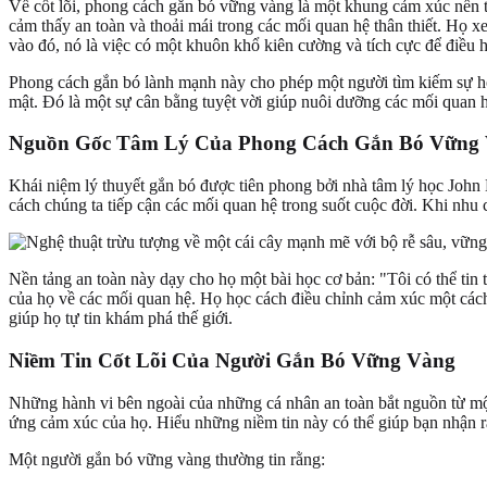
Về cốt lõi, phong cách gắn bó vững vàng là một khung cảm xúc nền tả
cảm thấy an toàn và thoải mái trong các mối quan hệ thân thiết. Họ 
vào đó, nó là việc có một khuôn khổ kiên cường và tích cực để điều 
Phong cách gắn bó lành mạnh này cho phép một người tìm kiếm sự hỗ t
mật. Đó là một sự cân bằng tuyệt vời giúp nuôi dưỡng các mối quan h
Nguồn Gốc Tâm Lý Của Phong Cách Gắn Bó Vững
Khái niệm lý thuyết gắn bó được tiên phong bởi nhà tâm lý học John
cách chúng ta tiếp cận các mối quan hệ trong suốt cuộc đời. Khi nhu c
Nền tảng an toàn này dạy cho họ một bài học cơ bản: "Tôi có thể tin 
của họ về các mối quan hệ. Họ học cách điều chỉnh cảm xúc một cách
giúp họ tự tin khám phá thế giới.
Niềm Tin Cốt Lõi Của Người Gắn Bó Vững Vàng
Những hành vi bên ngoài của những cá nhân an toàn bắt nguồn từ một
ứng cảm xúc của họ. Hiểu những niềm tin này có thể giúp bạn nhận 
Một người gắn bó vững vàng thường tin rằng: