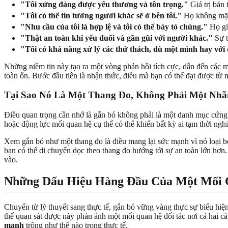
"Tôi xứng đáng được yêu thương và tôn trọng."
Giá trị bản 
"Tôi có thể tin tưởng người khác sẽ ở bên tôi."
Họ không mặc 
"Nhu cầu của tôi là hợp lệ và tôi có thể bày tỏ chúng."
Họ gi
"Thật an toàn khi yếu đuối và gần gũi với người khác."
Sự t
"Tôi có khả năng xử lý các thử thách, dù một mình hay với 
Những niềm tin này tạo ra một vòng phản hồi tích cực, dẫn đến các 
toàn ổn. Bước đầu tiên là nhận thức, điều mà bạn có thể đạt được từ
Tại Sao Nó Là Một Thang Đo, Không Phải Một Nh
Điều quan trọng cần nhớ là gắn bó không phải là một danh mục cứng 
hoặc động lực mối quan hệ cụ thể có thể khiến bất kỳ ai tạm thời ngh
Xem gắn bó như một thang đo là điều mang lại sức mạnh vì nó loại b
bạn có thể di chuyển dọc theo thang đo hướng tới sự an toàn lớn hơn.
vào.
Những Dấu Hiệu Hàng Đầu Của Một Mối
Chuyển từ lý thuyết sang thực tế, gắn bó vững vàng thực sự biểu hiệ
thể quan sát được này phản ánh một mối quan hệ đối tác nơi cả hai c
mạnh
trông như thế nào trong thực tế.