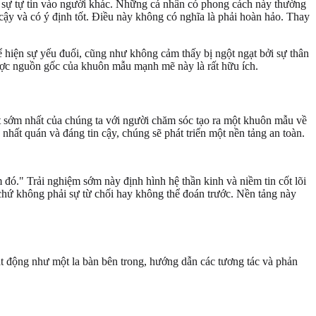
và sự tự tin vào người khác. Những cá nhân có phong cách này thường
cậy và có ý định tốt. Điều này không có nghĩa là phải hoàn hảo. Thay
ể hiện sự yếu đuối, cũng như không cảm thấy bị ngột ngạt bởi sự thân
được nguồn gốc của khuôn mẫu mạnh mẽ này là rất hữu ích.
t sớm nhất của chúng ta với người chăm sóc tạo ra một khuôn mẫu về
nhất quán và đáng tin cậy, chúng sẽ phát triển một nền tảng an toàn.
 đó." Trải nghiệm sớm này định hình hệ thần kinh và niềm tin cốt lõi
chứ không phải sự từ chối hay không thể đoán trước. Nền tảng này
ạt động như một la bàn bên trong, hướng dẫn các tương tác và phản