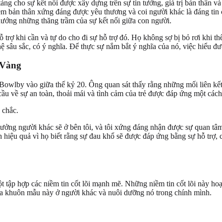
ng cho sự kết nối được xây dựng trên sự tin tưởng, giá trị bản thân 
xem bản thân xứng đáng được yêu thương và coi người khác là đáng tin 
hướng những thăng trầm của sự kết nối giữa con người.
rợ khi cần và tự do cho đi sự hỗ trợ đó. Họ không sợ bị bỏ rơi khi th
ệ sâu sắc, có ý nghĩa. Để thực sự nắm bắt ý nghĩa của nó, việc hiểu 
 Vàng
 Bowlby vào giữa thế kỷ 20. Ông quan sát thấy rằng những mối liên kế
ầu về sự an toàn, thoải mái và tình cảm của trẻ được đáp ứng một cách 
tưởng người khác sẽ ở bên tôi, và tôi xứng đáng nhận được sự quan tâm
 hiệu quả vì họ biết rằng sự đau khổ sẽ được đáp ứng bằng sự hỗ trợ, 
 tập hợp các niềm tin cốt lõi mạnh mẽ. Những niềm tin cốt lõi này ho
ra khuôn mẫu này ở người khác và nuôi dưỡng nó trong chính mình.