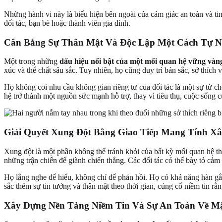
Những hành vi này là biểu hiện bên ngoài của cảm giác an toàn và t
đối tác, bạn bè hoặc thành viên gia đình.
Cân Bằng Sự Thân Mật Và Độc Lập Một Cách Tự N
Một trong những
dấu hiệu nổi bật của một mối quan hệ vững vàn
xúc và thể chất sâu sắc. Tuy nhiên, họ cũng duy trì bản sắc, sở thích 
Họ không coi nhu cầu không gian riêng tư của đối tác là một sự từ 
hệ trở thành một nguồn sức mạnh hỗ trợ, thay vì tiêu thụ, cuộc sống 
Giải Quyết Xung Đột Bằng Giao Tiếp Mang Tính X
Xung đột là một phần không thể tránh khỏi của bất kỳ mối quan hệ th
những trận chiến để giành chiến thắng. Các đối tác có thể bày tỏ cảm
Họ lắng nghe để hiểu, không chỉ để phản hồi. Họ có khả năng hàn gắn
sắc thêm sự tin tưởng và thân mật theo thời gian, củng cố niềm tin r
Xây Dựng Nền Tảng Niềm Tin Và Sự An Toàn Về M