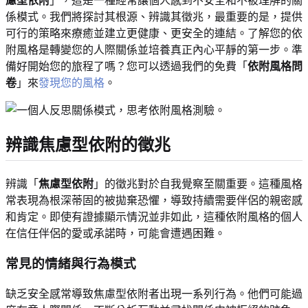
慮型依附
」，這是一種經常讓個人感到不安全和不被理解的關
係模式。我們將探討其根源、辨識其徵兆，最重要的是，提供
可行的策略來療癒並建立更健康、更安全的連結。了解您的依
附風格是轉變您的人際關係並培養真正內心平靜的第一步。準
備好開始您的旅程了嗎？您可以透過我們的免費「
依附風格問
卷
」來
發現您的風格
。
辨識焦慮型依附的徵兆
辨識「
焦慮型依附
」的徵兆對於自我覺察至關重要。這種風格
常表現為根深蒂固的被拋棄恐懼，導致持續需要伴侶的親密感
和肯定。即使有證據顯示情況並非如此，這種依附風格的個人
在信任伴侶的愛或承諾時，可能會遭遇困難。
常見的情緒與行為模式
缺乏安全感常導致焦慮型依附者出現一系列行為。他們可能過