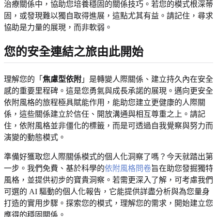
治療關係中，協助您培養穩固的關係技巧。若您的模式根深蒂
固，或發現難以獨自取得進展，這點尤其有益。請記住，尋求
協助是力量的展現，而非軟弱。
您的安全連結之旅由此開始
理解您的「
焦慮型依附
」是轉變人際關係、建立持久內在安全
感的重要里程碑。這是您勇氣與成長承諾的展現。邁向更安全
依附風格的旅程極具賦能作用，能助您建立更健康的人際關
係，這些關係建立於信任、開放溝通與相互尊重之上。請記
住，依附風格並非僵化的標籤，而是可透過自我覺察與努力而
演變的動態模式。
準備好獲取您人際關係模式的個人化洞察了嗎？今天就踏出第
一步。我們免費、基於科學的
依附風格問卷
旨在助您發掘獨特
風格，並提供初步的寶貴洞察。若需更深入了解，可考慮我們
可選的 AI 驅動的個人化報告，它能提供詳盡分析與為您量身
打造的實用步驟。探索您的模式，理解您的需求，開始建立您
應得的穩固關係。