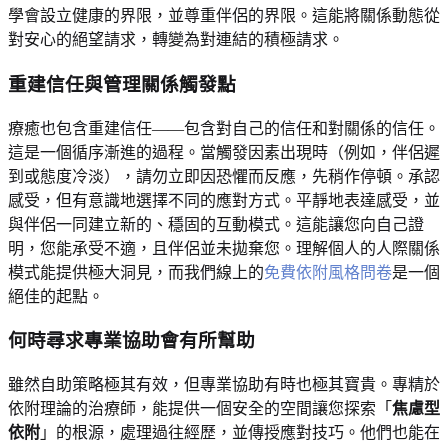
學會設立健康的界限，並尊重伴侶的界限。這能將關係動態從
對安心的絕望請求，轉變為對連結的積極請求。
重建信任與管理關係觸發點
療癒也包含重建信任——包含對自己的信任和對關係的信任。
這是一個循序漸進的過程。當觸發因素出現時（例如，伴侶遲
到或態度冷淡），請勿立即因恐懼而反應，先稍作停頓。承認
感受，但有意識地選擇不同的應對方式。平靜地表達感受，並
與伴侶一同建立新的、穩固的互動模式。這能讓您向自己證
明，您能承受不適，且伴侶並未拋棄您。理解個人的人際關係
模式能提供極大洞見，而我們線上的
免費依附風格問卷
是一個
絕佳的起點。
何時尋求專業協助會有所幫助
雖然自助策略極其有效，但專業協助有時也極其寶貴。專精於
依附理論的治療師，能提供一個安全的空間讓您探索「
焦慮型
依附
」的根源，處理過往經歷，並傳授應對技巧。他們也能在