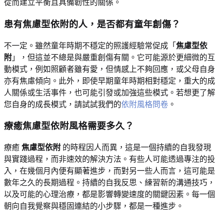
從而建立平衡且具備韌性的關係。
患有焦慮型依附的人，是否都有童年創傷？
不一定。雖然童年時期不穩定的照護經驗常促成「
焦慮型依
附
」，但這並不總是與嚴重創傷有關。它可能源於更細微的互
動模式，例如照顧者雖有愛，但情感上不夠回應，或父母自身
亦有焦慮傾向。此外，即使早期童年時期相對穩定，重大的成
人關係或生活事件，也可能引發或加強這些模式。若想更了解
您自身的成長模式，請試試我們的
依附風格問卷
。
療癒焦慮型依附風格需要多久？
療癒
焦慮型依附
的時程因人而異，這是一個持續的自我發現
與實踐過程，而非速效的解決方法。有些人可能透過專注的投
入，在幾個月內便有顯著進步，而對另一些人而言，這可能是
數年之久的長期過程。持續的自我反思、練習新的溝通技巧，
以及可能的心理治療，都是影響轉變速度的關鍵因素。每一個
朝向自我覺察與穩固連結的小步驟，都是一種進步。