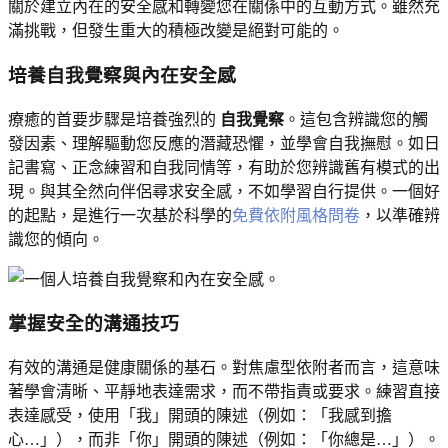
關於建立內在的安全感和轉變您在關係中的互動方式。雖然充
滿挑戰，但發生重大的積極改變是絕對可能的。
培養自我覺察與內在安全感
療癒的首要步驟是培養強烈的
自我覺察
。這包含辨識您的觸
發因素、理解驅動您反應的潛藏恐懼，並學會自我撫慰。如日
記書寫、正念練習和自我同情等，有助於您辨識舊有模式的出
現。與其全然向伴侶尋求安全感，不如學習自行提供。一個好
的起點，是進行一次基於科學的
免費依附風格問卷
，以準確辨
識您的傾向。
掌握安全的溝通技巧
有效的溝通是健康關係的基石。對焦慮型依附者而言，這意味
著學會清晰、平靜地表達需求，而不帶指責或要求。練習直接
表達感受，使用「我」開頭的陳述（例如：「我感到擔
心…」），而非「你」開頭的陳述（例如：「你總是…」）。