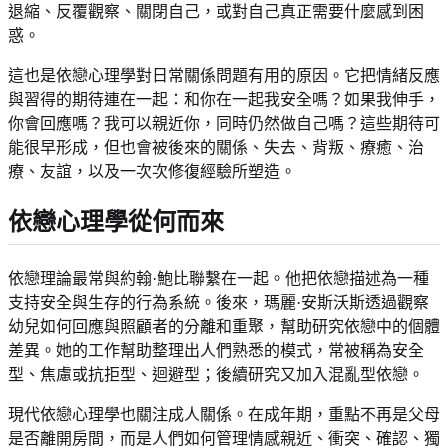
退縮、反覆觀察、關閉自己，或對自己真正需要什麼感到困
惑。
這也是依戀心理學對日常關係問題有用的原因。它把情緒反應
與習得的期待連在一起：和你在一起我安全嗎？如果我伸手，
你會回應嗎？我可以親近你，同時仍然做自己嗎？這些期待可
能很早形成，但也會被後來的關係、失去、背叛、療癒、治
療、友誼，以及一次次修復經驗所塑造。
依戀心理學從何而來
依戀理論最常與約翰·鮑比聯繫在一起。他把依戀描述為一種
支持安全與生存的行為系統。後來，瑪麗·安斯沃斯透過觀察
幼兒如何回應與照顧者的分離和重聚，幫助研究依戀中的個體
差異。她的工作幫助整理出人們熟悉的模式，常被稱為安全
型、焦慮或抗拒型、迴避型；後續研究又加入混亂型依戀。
現代依戀心理學也關注成人關係。在成年期，重點不再是父母
是否離開房間，而是人們如何管理情感親近、衝突、確認、獨