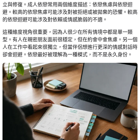
立與修復。成人依戀常用兩個維度描述：依戀焦慮與依戀迴
避。較高的依戀焦慮可能涉及對被拒絕或被拋棄的恐懼。較高
的依戀迴避可能涉及對依賴或情感脆弱的不適。
這種維度視角很重要，因為人很少在所有情境中都是單一類
型。有人在親密朋友面前很穩定，但在約會中會焦慮。另一個
人在工作中看起來很獨立，但當伴侶想進行更深的情感對話時
卻會迴避。依戀最好被理解為一種模式，而不是永久身份。