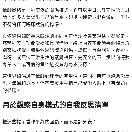
依戀風格是一種廣泛的關係模式。它可以用日常教育性語言討
論。許多人會認出自己的焦慮、迴避、穩定或混合傾向，但並
不符合任何臨床狀況的標準。
與依戀相關的臨床關注則不同。它們涉及專業評估、發展史、
痛苦程度、功能受損和具體情境。線上內容不能憑幾個特質識
別某種狀況。如果依戀恐懼與創傷、恐慌、自傷想法、脅迫、
虐待，或無法正常生活的感覺相連，更安全的下一步是向持照
專業人士或可信的當地危機資源尋求支持。
這條界線保護了依戀心理學的有用性。這個框架可以幫助你反
思、溝通和成長，但不應被用來把自己或他人貼上「有問題」
的標籤。
用於觀察自身模式的自我反思清單
把這些提示當作平靜的回顧，而不是計分表：