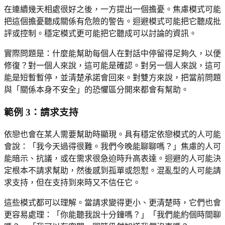
在連續幾天相處很好之後，一方提出一個擔憂。焦慮模式可能
把這個擔憂聽成關係有危險的警告。迴避模式可能把它聽成批
評或控制。穩定模式更可能把它聽成可以討論的資訊。
實際問題是：什麼能幫助每個人在對話中停留得足夠久，以便
修復？對一個人來說，這可能是確認。對另一個人來說，這可
能是短暫暫停，並清楚承諾會回來。對雙方來說，把當前問題
與「關係本身不安全」的恐懼區分開來都會有幫助。
範例 3：請求支持
依戀也會在某人需要幫助時顯現。具有穩定依戀模式的人可能
會說：「我今天過得很難。我們今晚能聊聊嗎？」焦慮的人可
能暗示、抗議，或在需求很急迫時升高表達。迴避的人可能決
定根本不請求幫助，然後感到孤單或怨懟。混亂型的人可能請
求支持，但在支持到來時又不信任它。
這些模式都可以理解。當請求變得更小、更清楚時，它們也會
更容易處理：「你能聽我說十分鐘嗎？」「我們能約個時間聊