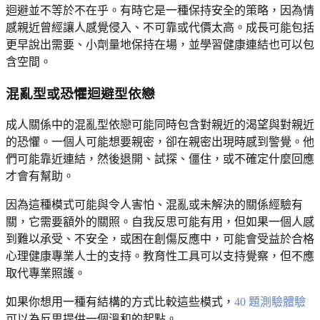
迴避並不等於不在乎。有時它是一種保持安全的策略，因為情
感親近曾經讓人感覺侵入、不可靠或代價太高。成長可能包括
更早說出需要、小劑量地保持在場，並學習健康連結也可以包
含空間。
混亂型或恐懼迴避型依戀
成人關係中的混亂型依戀可能同時包含對親近的渴望與對親近
的恐懼。一個人可能想要親密，卻在親密出現時感到警覺。他
們可能靠近連結，然後退開、試探、僵住，或不確定什麼回應
才會有幫助。
因為這種模式可能與令人害怕、混亂或未解決的關係經驗有
關，它需要額外的關照。自我反思可能有用，但如果一個人感
到難以承受、不安全，或困在創傷反應中，可能會受益於合格
心理健康專業人士的支持。教育性工具可以支持覺察，但不應
取代專業照護。
如果你想用一種有結構的方式比較這些模式，
40 題測驗體驗
可以為反思提供一個溫和的起點。