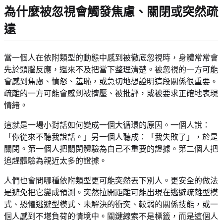
為什麼被忽視會觸發焦慮、關閉或突然疏
遠
當一個人在依附類型的動態中感到被徹底忽視時，身體常常會
先於頭腦反應，還來不及把當下整理清楚。被忽視的一方可能
會感到焦慮、憤怒、羞恥，或急切地想證明這段關係很重要。
疏離的一方可能會感到被擠壓、被批評，或被要求正確地表現
情緒。
這就是一場小對話如何變成一個大循環的原因。一個人說：
「你從來不聽我說話。」另一個人聽成：「我失敗了」，於是
關閉。第一個人把關閉體驗為自己不重要的證據。第二個人把
追趕體驗為親近太多的證據。
人們也會問哪種依附類型更可能突然丟下別人。更安全的做法
是避免把它變成預測。突然拉開距離可能出現在逃避疏離型模
式、恐懼逃避型模式、未解決的衝突、較弱的關係技能，或一
個人感到不堪負荷的情境中。關鍵線索不是標籤，而是這個人