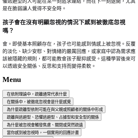
懼逃避型的人可能在某一刻追求連結，而在下一刻退開，尤其
是在脆弱讓人覺得不安全時。
孩子會在沒有明顯忽視的情況下感到被徹底忽視
嗎？
會。即使基本照顧存在，孩子也可能感到情感上被忽視。反覆
的淡化、缺少安慰、對情緒的嚴厲回應，或家庭中認為需求應
該被隱藏的規則，都可能教會孩子壓抑感受。這種學習後來可
以透過安全關係、反思和支持而變得柔軟。
Menu
在依附理論中，疏離通常代表什麼
在關係中，被徹底忽視會是什麼感覺
為什麼疏離型依附可能在與父親或照顧者的關係中形成
疏離與逃避型、恐懼逃避型、占據型和安全型的關係
為什麼被忽視會觸發焦慮、關閉或突然疏遠
當你感到被忽視時，一個實用的回應計畫