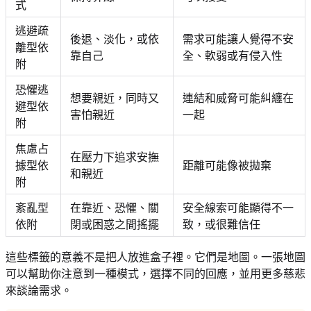
式
逃避疏
後退、淡化，或依
需求可能讓人覺得不安
離型依
靠自己
全、軟弱或有侵入性
附
恐懼逃
想要親近，同時又
連結和威脅可能糾纏在
避型依
害怕親近
一起
附
焦慮占
在壓力下追求安撫
據型依
距離可能像被拋棄
和親近
附
紊亂型
在靠近、恐懼、關
安全線索可能顯得不一
依附
閉或困惑之間搖擺
致，或很難信任
這些標籤的意義不是把人放進盒子裡。它們是地圖。一張地圖
可以幫助你注意到一種模式，選擇不同的回應，並用更多慈悲
來談論需求。