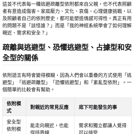
這並不代表每一種逃避疏離型依附都來自父親，也不代表照顧
者有意造成傷害。家庭壓力、文化、哀傷、心理健康挑戰，以
及照顧者自己的依附歷史，都可能塑造情感可得性。真正有用
的問題不是「該怪誰？」而是「我的神經系統學會了如何理解
親近、需求和安全？」
疏離與逃避型、恐懼逃避型、占據型和安
全型的關係
依附語言有時會變得模糊，因為人們會以重疊的方式使用「逃
避型」「逃避疏離型」「恐懼逃避型」和「紊亂型依附」。一
個簡單的比較會有幫助。
依附模
對親近的常見反應
底下可能發生的事
式
安全型
能走向親近，也能
需求和獨立都讓人覺得
依附模
保持界線
可以接受