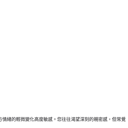
方情緒的輕微變化高度敏感。您往往渴望深刻的親密感，但常覺