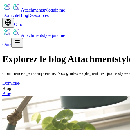
Attachmentstylequiz.me
Domicile
Blog
Ressources
Quiz
Attachmentstylequiz.me
Quiz
Explorez le blog Attachmentstyle
Commencez par comprendre. Nos guides expliquent les quatre styles d'a
Domicile
/
Blog
Blog