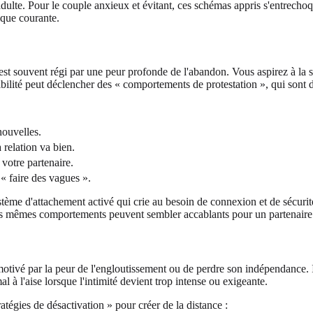
dulte. Pour le couple anxieux et évitant, ces schémas appris s'entrechoq
ique courante.
 souvent régi par une peur profonde de l'abandon. Vous aspirez à la sécur
ibilité peut déclencher des « comportements de protestation », qui sont d
nouvelles.
 relation va bien.
 votre partenaire.
 « faire des vagues ».
 système d'attachement activé qui crie au besoin de connexion et de séc
es mêmes comportements peuvent sembler accablants pour un partenaire q
 motivé par la peur de l'engloutissement ou de perdre son indépendance. I
l à l'aise lorsque l'intimité devient trop intense ou exigeante.
ratégies de désactivation » pour créer de la distance :