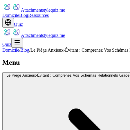
Attachmentstylequiz.me
Domicile
Blog
Ressources
Quiz
Attachmentstylequiz.me
Quiz
Domicile
/
Blog
/
Le Piège Anxieux-Évitant : Comprenez Vos Schémas Re
Menu
Le Piège Anxieux-Évitant : Comprenez Vos Schémas Relationnels Grâce à