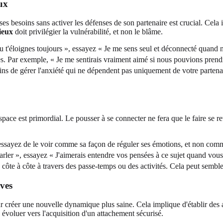
ux
es besoins sans activer les défenses de son partenaire est crucial. Cel
ieux
doit privilégier la vulnérabilité, et non le blâme.
u t'éloignes toujours », essayez « Je me sens seul et déconnecté quand 
 Par exemple, « Je me sentirais vraiment aimé si nous pouvions prendre
s de gérer l'anxiété qui ne dépendent pas uniquement de votre partenai
ce est primordial. Le pousser à se connecter ne fera que le faire se ret
essayez de le voir comme sa façon de réguler ses émotions, et non comme
ler », essayez « J'aimerais entendre vos pensées à ce sujet quand vous 
ôte à côte à travers des passe-temps ou des activités. Cela peut semble
ives
 créer une nouvelle dynamique plus saine. Cela implique d'établir des ac
 évoluer vers l'acquisition d'un attachement sécurisé.