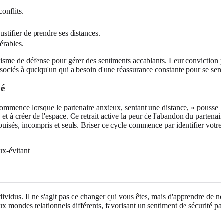
onflits.
ustifier de prendre ses distances.
érables.
sme de défense pour gérer des sentiments accablants. Leur conviction pro
ociés à quelqu'un qui a besoin d'une réassurance constante pour se sent
ué
 commence lorsque le partenaire anxieux, sentant une distance, « pousse 
 » et à créer de l'espace. Ce retrait active la peur de l'abandon du parte
uisés, incompris et seuls. Briser ce cycle commence par identifier votr
dividus. Il ne s'agit pas de changer qui vous êtes, mais d'apprendre de
ux mondes relationnels différents, favorisant un sentiment de sécurité pa