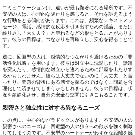
コミュニケーションは、違いが最も顕著になる場所です。不
安型の人は、心理的な隔たりを感じると、それを訴えるよう
な行動をとる傾向があります。これは、頻繁なテキストメッ
セージ、電話、感情的な反応を引き出すための議論、または
繰り返し「大丈夫？」と尋ねるなどの形をとることがありま
す。彼らの目標は、つながりを再確立し、安心を得ることで
す。
逆に、回避型の人は、感情的なつながりを避けるための「非
活性化戦略」を用います。彼らは対立中に沈黙したり、話題
を変えたり、感情的な対立から逃れるために部屋を出たりす
るかもしれません。彼らは大丈夫でないのに「大丈夫」と言
ったり、問題の背後にある感情を探るのではなく、問題を合
理化して済ませてしまうかもしれません。彼らの目標は、状
況を鎮静化させ、自分の安全な空間に引きこもることです。
親密さと独立性に対する異なるニーズ
この点に、中心的なパラドックスがあります。不安型の人の
親密さへのニーズは、回避型の人の独立への欲求を強く刺激
してしまうのです。不安型のパートナーがわずかな距離を感