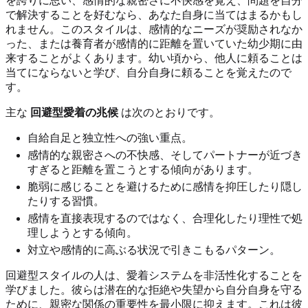
を誇りに思い、感情的な親密さに不快感を覚え、問題を自分
で解決することを好むなら、あなた自身に当てはまるかもし
れません。このスタイルは、感情的なニーズが奨励されなか
った、または養育者が感情的に距離を置いていた幼少期に由
来することがよくあります。幼い頃から、他人に頼ることは
当てにならないと学び、自分自身に頼ることを覚えたので
す。
主な
回避型愛着の兆候
は次のとおりです。
自給自足と独立性への強い重点。
感情的な親密さへの不快感、そしてパートナーが近づき
すぎると距離を置こうとする傾向があります。
脆弱に感じることを避けるために感情を抑圧したり隠し
たりする習慣。
感情を直接表現するのではなく、合理化したり理性で処
理しようとする傾向。
対立や感情的に高ぶる状況で引きこもるパターン。
回避型スタイルの人は、愛着システムを非活性化することを
学びました。彼らは潜在的な拒絶や失望から自分自身を守る
ために、親密な関係の重要性を最小限に抑えます。これは彼