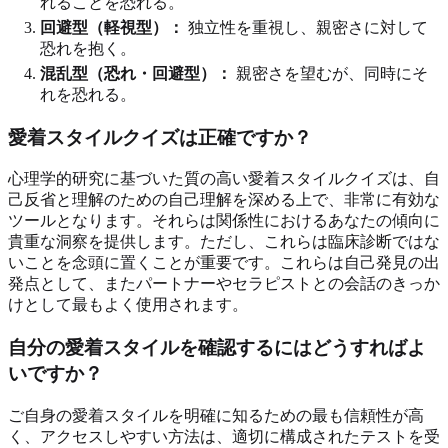
れることを恐れる。
回避型（軽視型）：
独立性を重視し、親密さに対して
恐れを抱く。
混乱型（恐れ・回避型）：
親密さを望むが、同時にそ
れを恐れる。
愛着スタイルクイズは正確ですか？
心理学的研究に基づいた質の高い愛着スタイルクイズは、自
己反省と理解のための自己理解を深める上で、非常に有効な
ツールとなります。それらは関係性におけるあなたの傾向に
貴重な洞察を提供します。ただし、これらは臨床診断ではな
いことを念頭に置くことが重要です。これらは自己発見の出
発点として、またパートナーやセラピストとの会話のきっか
けとして最もよく使用されます。
自分の愛着スタイルを確認するにはどうすればよ
いですか？
ご自身の愛着スタイルを明確に知るための最も信頼性が高
く、アクセスしやすい方法は、適切に構成されたテストを受