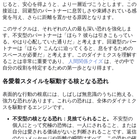
じると、安心を得ようと、より一層近づこうとします。この
接近は、回避型のパートナーに息苦しさや束縛されている感
覚を与え、さらに距離を置かせる原因となります。
このサイクルは、それぞれの人の最も深い恐れを強化しま
す。不安型のパートナーは「ほら？ 彼らは引きこもってい
る。やはり心配していた通りだ」と考えます。回避型のパー
トナーは「ほら？ こんなに迫ってくると、息をするための
スペースが必要だ」と考えます。このダイナミクスを理解す
ることは非常に重要であり、
人間関係クイズ
は、その中で
自分の役割を特定するための第一歩となり得ます。
各愛着スタイルを駆動する核となる恐れ
表面的な行動の根底には、しばしば無意識のうちに抱える、
強力な恐れがあります。これらの恐れは、全体のダイナミク
スを駆動するエンジンです。
不安型の核となる恐れ：見捨てられること。
不安型の
個人にとって究極の恐怖は、一人にされること、または
自分は愛される価値がないと判断されることです。返信
のないメッセージや距離の瞬間はすべて、この恐れの確