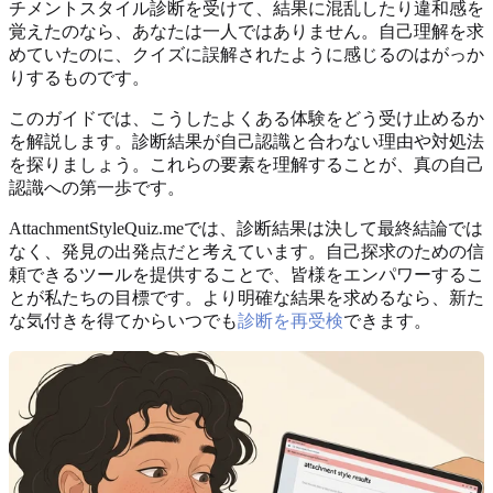
チメントスタイル診断を受けて、結果に混乱したり違和感を
覚えたのなら、あなたは一人ではありません。自己理解を求
めていたのに、クイズに誤解されたように感じるのはがっか
りするものです。
このガイドでは、こうしたよくある体験をどう受け止めるか
を解説します。診断結果が自己認識と合わない理由や対処法
を探りましょう。これらの要素を理解することが、真の自己
認識への第一歩です。
AttachmentStyleQuiz.meでは、診断結果は決して最終結論では
なく、発見の出発点だと考えています。自己探求のための信
頼できるツールを提供することで、皆様をエンパワーするこ
とが私たちの目標です。より明確な結果を求めるなら、新た
な気付きを得てからいつでも
診断を再受検
できます。