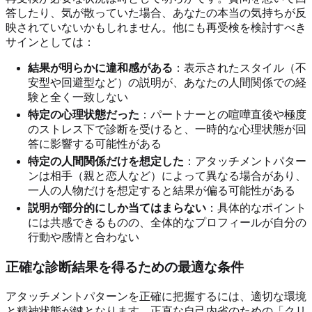
答したり、気が散っていた場合、あなたの本当の気持ちが反
映されていないかもしれません。他にも再受検を検討すべき
サインとしては：
結果が明らかに違和感がある
：表示されたスタイル（不
安型や回避型など）の説明が、あなたの人間関係での経
験と全く一致しない
特定の心理状態だった
：パートナーとの喧嘩直後や極度
のストレス下で診断を受けると、一時的な心理状態が回
答に影響する可能性がある
特定の人間関係だけを想定した
：アタッチメントパター
ンは相手（親と恋人など）によって異なる場合があり、
一人の人物だけを想定すると結果が偏る可能性がある
説明が部分的にしか当てはまらない
：具体的なポイント
には共感できるものの、全体的なプロフィールが自分の
行動や感情と合わない
正確な診断結果を得るための最適な条件
アタッチメントパターンを正確に把握するには、適切な環境
と精神状態が鍵となります。正直な自己内省のための「クリ