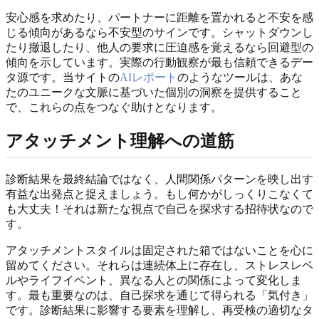
安心感を求めたり、パートナーに距離を置かれると不安を感
じる傾向があるなら不安型のサインです。シャットダウンし
たり撤退したり、他人の要求に圧迫感を覚えるなら回避型の
傾向を示しています。実際の行動観察が最も信頼できるデー
タ源です。当サイトの
AIレポート
のようなツールは、あな
たのユニークな文脈に基づいた個別の洞察を提供すること
で、これらの点をつなぐ助けとなります。
アタッチメント理解への道筋
診断結果を最終結論ではなく、人間関係パターンを映し出す
有益な出発点と捉えましょう。もし何かがしっくりこなくて
も大丈夫！それは新たな視点で自己を探求する招待状なので
す。
アタッチメントスタイルは固定された箱ではないことを心に
留めてください。それらは連続体上に存在し、ストレスレベ
ルやライフイベント、異なる人との関係によって変化しま
す。最も重要なのは、自己探求を通じて得られる「気付き」
です。診断結果に影響する要素を理解し、再受検の適切なタ