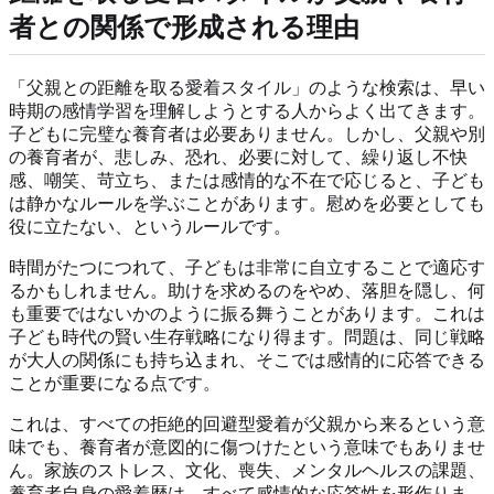
者との関係で形成される理由
「父親との距離を取る愛着スタイル」のような検索は、早い
時期の感情学習を理解しようとする人からよく出てきます。
子どもに完璧な養育者は必要ありません。しかし、父親や別
の養育者が、悲しみ、恐れ、必要に対して、繰り返し不快
感、嘲笑、苛立ち、または感情的な不在で応じると、子ども
は静かなルールを学ぶことがあります。慰めを必要としても
役に立たない、というルールです。
時間がたつにつれて、子どもは非常に自立することで適応す
るかもしれません。助けを求めるのをやめ、落胆を隠し、何
も重要ではないかのように振る舞うことがあります。これは
子ども時代の賢い生存戦略になり得ます。問題は、同じ戦略
が大人の関係にも持ち込まれ、そこでは感情的に応答できる
ことが重要になる点です。
これは、すべての拒絶的回避型愛着が父親から来るという意
味でも、養育者が意図的に傷つけたという意味でもありませ
ん。家族のストレス、文化、喪失、メンタルヘルスの課題、
養育者自身の愛着歴は、すべて感情的な応答性を形作りま