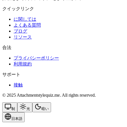
クイックリンク
に関しては
よくある質問
ブログ
リソース
合法
プライバシーポリシー
利用規約
サポート
接触
© 2025 Attachmentstylequiz.me. All rights reserved.
制
光
暗い
日本語