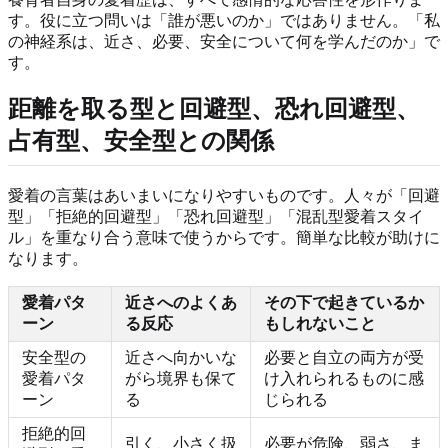
す。役に立つ問いは「誰が悪いのか」ではありません。「私
の神経系は、近さ、必要、安全について何を学んだのか」で
す。
距離を取る型と回避型、恐れ回避型、
占有型、安全型との関係
愛着の言葉はあいまいになりやすいものです。人々が「回避
型」「拒絶的回避型」「恐れ回避型」「混乱型愛着スタイ
ル」を重なり合う意味で使うからです。簡単な比較が助けに
なります。
愛着パタ
近さへのよくあ
その下で起きているか
ーン
る反応
もしれないこと
安全型の
近さへ向かいな
必要と自立の両方が受
愛着パタ
がら境界も保て
け入れられるものに感
ーン
る
じられる
拒絶的回
引く、小さく扱
必要が危険、弱さ、ま