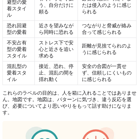
避型の愛
う、自分だけに
たは侵入のように感じ
着スタイ
頼る
られる
ル
恐れ回避
近さを望みなが
つながりと脅威が絡み
型の愛着
ら同時に恐れる
合って感じられる
不安占有
ストレス下で安
距離が見捨てられのよ
型の愛着
心と近さを追い
うに感じられる
スタイル
求める
混乱型の
接近、恐れ、停
安全の合図が一貫せ
愛着スタ
止、混乱の間を
ず、信頼しにくいもの
イル
揺れ動く
に感じられる
これらのラベルの目的は、人を箱に入れることではありませ
ん。地図です。地図は、パターンに気づき、違う反応を選
び、必要についてより思いやりをもって話す助けになりま
す。