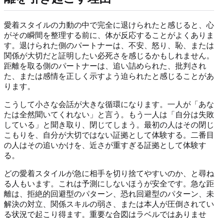
愛着スタイルの力動の中で完全に退けられたと感じると、心
がその瞬間を整理する前に、体が反応することがよくありま
す。退けられた側のパートナーは、不安、怒り、恥、または
関係が大切だと証明したい必死さを感じるかもしれません。
距離を取る側のパートナーは、追い詰められた、批判され
た、または感情を正しく示すよう迫られたと感じることがあ
ります。
こうして小さな会話が大きな循環になります。一人が「あな
たは全然聞いてくれない」と言う。もう一人は「自分は失敗
している」と聞き取り、閉じてしまう。最初の人はその閉じ
こもりを、自分が大切ではない証拠として体験する。二番目
の人はその追いかけを、近さが重すぎる証拠として体験す
る。
どの愛着スタイルが急に相手を切り捨てやすいのか、と尋ね
る人もいます。これは予測にしないほうが安全です。急な距
離は、拒絶的回避型のパターン、恐れ回避型のパターン、未
解決の対立、関係スキルの弱さ、または本人が圧倒されてい
る状況で起こり得ます。重要な合図はラベルではありませ