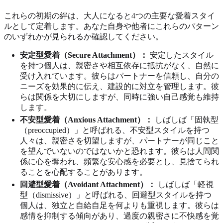
これらの初期の絆は、大人になると4つの主要な愛着スタイ
ルとして定着します。あなた自身や他者にこれらのパターン
のいずれかが見られるか確認してください。
安定型愛着（Secure Attachment）：
安定したスタイル
を持つ個人は、親密さや相互依存に抵抗がなく、自然に
受け入れています。彼らはパートナーを信頼し、自分の
ニーズを効果的に伝え、建設的に対立を管理します。彼
らは関係を大切にしますが、同時に強い自己感覚も維持
します。
不安型愛着（Anxious Attachment）：
しばしば「固執型
（preoccupied）」と呼ばれる、不安型スタイルを持つ
人々は、親密さを切望しますが、パートナーが同じこと
を望んでいないのではないかと恐れます。彼らは人間関
係に心を奪われ、頻繁な安心感を必要とし、見捨てられ
ることを心配することがあります。
回避型愛着（Avoidant Attachment）：
しばしば「軽視
型（dismissive）」と呼ばれる、回避型スタイルを持つ
個人は、独立と自給自足を何よりも重視します。彼らは
感情を抑制する傾向があり、過度の親密さに不快感を覚