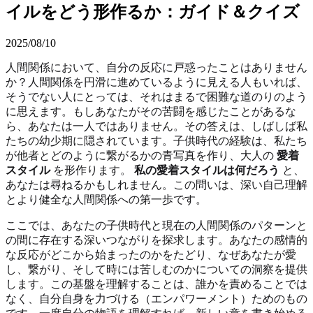
イルをどう形作るか：ガイド＆クイズ
2025/08/10
人間関係において、自分の反応に戸惑ったことはありません
か？人間関係を円滑に進めているように見える人もいれば、
そうでない人にとっては、それはまるで困難な道のりのよう
に思えます。もしあなたがその苦闘を感じたことがあるな
ら、あなたは一人ではありません。その答えは、しばしば私
たちの幼少期に隠されています。子供時代の経験は、私たち
が他者とどのように繋がるかの青写真を作り、大人の
愛着
スタイル
を形作ります。
私の愛着スタイルは何だろう
と、
あなたは尋ねるかもしれません。この問いは、深い自己理解
とより健全な人間関係への第一歩です。
ここでは、あなたの子供時代と現在の人間関係のパターンと
の間に存在する深いつながりを探求します。あなたの感情的
な反応がどこから始まったのかをたどり、なぜあなたが愛
し、繋がり、そして時には苦しむのかについての洞察を提供
します。この基盤を理解することは、誰かを責めることでは
なく、自分自身を力づける（エンパワーメント）ためのもの