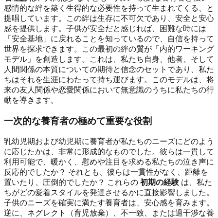
感情的な絆を築く生得的な必要性を持って生まれてくる、と
提唱しています。この絆は生存に不可欠であり、安全と安心
感を提供します。子供が安全だと感じれば、困難な時には
「安全基地」に戻れることを知っているので、自信を持って
世界を探求できます。この最初の絆の質が「内的ワーキング
モデル」を創造します。これは、私たち自身、他者、そして
人間関係の本質についての期待と信念のセットであり、私た
ちはそれを生涯にわたって持ち運びます。このモデルは、将
来の友人関係や恋愛関係において無意識のうちに私たちの行
動を導きます。
一次的な養育者の極めて重要な役割
乳幼児期および幼児期に養育者が私たちのニーズにどのよう
に応じたかは、非常に形成的なものでした。彼らは一貫して
利用可能で、暖かく、慰めや注目を求める私たちの泣き声に
反応的でしたか？ それとも、彼らは一貫性がなく、距離を
置いたり、圧倒的でしたか？ これらの
初期の経験
は、私た
ちがどの愛着スタイルを発達させるかに直接影響しました。
子供のニーズを確実に満たす養育者は、安心感を育みます。
逆に、ネグレクト（育児放棄）、不一致、または過干渉な養