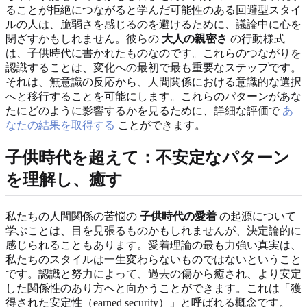
ることが拒絶につながると学んだ可能性のある回避型スタイ
ルの人は、脆弱さを感じるのを避けるために、議論中に心を
閉ざすかもしれません。彼らの
大人の親密さ
の行動様式
は、子供時代に書かれたものなのです。これらのつながりを
認識することは、変化への最初で最も重要なステップです。
それは、無意識の反応から、人間関係における意識的な選択
へと移行することを可能にします。これらのパターンがあな
たにどのように影響するかを見るために、詳細な評価で
あ
なたの結果を取得する
ことができます。
子供時代を超えて：不安定なパターン
を理解し、癒す
私たちの人間関係の苦悩の
子供時代の愛着
の起源について
学ぶことは、目を見張るものかもしれませんが、決定論的に
感じられることもあります。愛着理論の最も力強い真実は、
私たちのスタイルは一生変わらないものではないということ
です。認識と努力によって、過去の傷から癒され、より安定
した関係性のあり方へと向かうことができます。これは「獲
得された安定性（earned security）」と呼ばれる概念です。