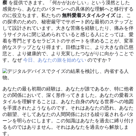
察
を提供できます。「何かがおかしい」という漠然とした
感覚から、あなたのパターンへの具体的な理解へと移行する
のに役立ちます。私たちの
無料愛着スタイルクイズ
は、こ
の探求のための、秘密厳守でサポート的な最初のステップと
して設計されています。大きな苦痛を経験したり、痛みを伴
うサイクルに閉じ込められていると感じる人にとっては、愛
着を専門とするセラピストのサポートを求めることが、変革
的なステップとなり得ます。目標は常に、より大きな自己慈
悲と、より健康的で、より充実したつながりに向かうことで
す。なぜ
今日、あなたの旅を始めない
のですか？
あなたの最も初期の経験は、あなたが誰であるか、特に他者
との関係において、深く形作ってきました。あなたの愛着ス
タイルを理解することは、あなた自身の内なる世界への地図
を手渡されたようなものです。それはあなたの恐れ、あなた
の願望、そしてあなたの人間関係における繰り返されるパタ
ーンを明らかにします。この知識はあなたを過去に縛り付け
るものではありません。それはあなたを過去から解放しま
す。