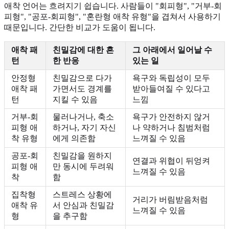
애착 언어는 흐려지기 쉽습니다. 사람들이 "회피형", "거부-회
피형", "공포-회피형", "혼란형 애착 유형"을 겹쳐서 사용하기
때문입니다. 간단한 비교가 도움이 됩니다.
애착 패
친밀감에 대한 흔
그 아래에서 일어날 수
턴
한 반응
있는 일
안정형
친밀감으로 다가
욕구와 독립성이 모두
애착 패
가면서도 경계를
받아들여질 수 있다고
턴
지킬 수 있음
느낌
거부-회
물러나거나, 축소
욕구가 안전하지 않거
피형 애
하거나, 자기 자신
나 약하거나 침범처럼
착 유형
에게 의존함
느껴질 수 있음
공포-회
친밀감을 원하지
연결과 위협이 뒤엉켜
피형 애
만 동시에 두려워
느껴질 수 있음
착
함
집착형
스트레스 상황에
거리가 버림받음처럼
애착 유
서 안심과 친밀감
느껴질 수 있음
형
을 추구함