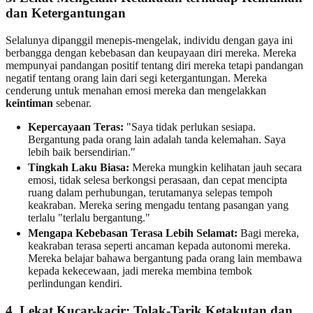
dan Ketergantungan
Selalunya dipanggil menepis-mengelak, individu dengan gaya ini
berbangga dengan kebebasan dan keupayaan diri mereka. Mereka
mempunyai pandangan positif tentang diri mereka tetapi pandangan
negatif tentang orang lain dari segi ketergantungan. Mereka
cenderung untuk menahan emosi mereka dan mengelakkan
keintiman
sebenar.
Kepercayaan Teras:
"Saya tidak perlukan sesiapa.
Bergantung pada orang lain adalah tanda kelemahan. Saya
lebih baik bersendirian."
Tingkah Laku Biasa:
Mereka mungkin kelihatan jauh secara
emosi, tidak selesa berkongsi perasaan, dan cepat mencipta
ruang dalam perhubungan, terutamanya selepas tempoh
keakraban. Mereka sering mengadu tentang pasangan yang
terlalu "terlalu bergantung."
Mengapa Kebebasan Terasa Lebih Selamat:
Bagi mereka,
keakraban terasa seperti ancaman kepada autonomi mereka.
Mereka belajar bahawa bergantung pada orang lain membawa
kepada kekecewaan, jadi mereka membina tembok
perlindungan kendiri.
4. Lekat Kucar-kacir: Tolak-Tarik Ketakutan dan