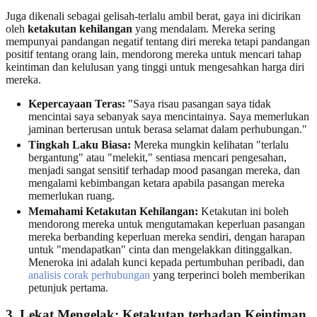
Juga dikenali sebagai gelisah-terlalu ambil berat, gaya ini dicirikan
oleh
ketakutan kehilangan
yang mendalam. Mereka sering
mempunyai pandangan negatif tentang diri mereka tetapi pandangan
positif tentang orang lain, mendorong mereka untuk mencari tahap
keintiman dan kelulusan yang tinggi untuk mengesahkan harga diri
mereka.
Kepercayaan Teras:
"Saya risau pasangan saya tidak
mencintai saya sebanyak saya mencintainya. Saya memerlukan
jaminan berterusan untuk berasa selamat dalam perhubungan."
Tingkah Laku Biasa:
Mereka mungkin kelihatan "terlalu
bergantung" atau "melekit," sentiasa mencari pengesahan,
menjadi sangat sensitif terhadap mood pasangan mereka, dan
mengalami kebimbangan ketara apabila pasangan mereka
memerlukan ruang.
Memahami Ketakutan Kehilangan:
Ketakutan ini boleh
mendorong mereka untuk mengutamakan keperluan pasangan
mereka berbanding keperluan mereka sendiri, dengan harapan
untuk "mendapatkan" cinta dan mengelakkan ditinggalkan.
Meneroka ini adalah kunci kepada pertumbuhan peribadi, dan
analisis corak perhubungan
yang terperinci boleh memberikan
petunjuk pertama.
3. Lekat Mengelak: Ketakutan terhadap Keintiman