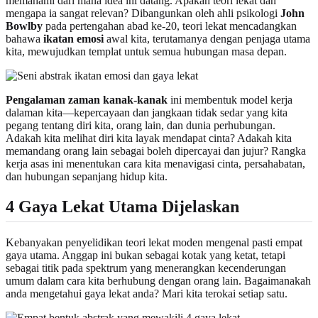
memahami dari mana idea ini datang. Apakah teori lekat dan
mengapa ia sangat relevan? Dibangunkan oleh ahli psikologi
John
Bowlby
pada pertengahan abad ke-20, teori lekat mencadangkan
bahawa
ikatan emosi
awal kita, terutamanya dengan penjaga utama
kita, mewujudkan templat untuk semua hubungan masa depan.
Pengalaman zaman kanak-kanak
ini membentuk model kerja
dalaman kita—kepercayaan dan jangkaan tidak sedar yang kita
pegang tentang diri kita, orang lain, dan dunia perhubungan.
Adakah kita melihat diri kita layak mendapat cinta? Adakah kita
memandang orang lain sebagai boleh dipercayai dan jujur? Rangka
kerja asas ini menentukan cara kita menavigasi cinta, persahabatan,
dan hubungan sepanjang hidup kita.
4 Gaya Lekat Utama Dijelaskan
Kebanyakan penyelidikan teori lekat moden mengenal pasti empat
gaya utama. Anggap ini bukan sebagai kotak yang ketat, tetapi
sebagai titik pada spektrum yang menerangkan kecenderungan
umum dalam cara kita berhubung dengan orang lain. Bagaimanakah
anda mengetahui gaya lekat anda? Mari kita terokai setiap satu.