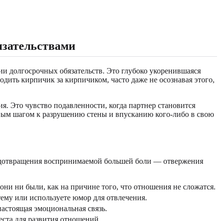
язательствами
ии долгосрочных обязательств. Это глубоко укоренившаяся
дить кирпичик за кирпичиком, часто даже не осознавая этого,
. Это чувство подавленности, когда партнер становится
рвым шагом к разрушению стены и впусканию кого-либо в свою
редотвращения воспринимаемой большей боли — отвержения
ни ни были, как на причине того, что отношения не сложатся.
ему или используете юмор для отвлечения.
настоящая эмоциональная связь.
еста для развития отношений.