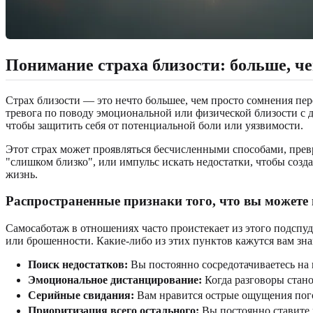
Понимание страха близости: больше, ч
Страх близости — это нечто большее, чем просто сомнения пе
тревога по поводу эмоциональной или физической близости с д
чтобы защитить себя от потенциальной боли или уязвимости.
Этот страх может проявляться бесчисленными способами, прев
"слишком близко", или импульс искать недостатки, чтобы соз
жизнь.
Распространенные признаки того, что вы можете
Самосаботаж в отношениях часто проистекает из этого подсп
или брошенности. Какие-либо из этих пунктов кажутся вам з
Поиск недостатков:
Вы постоянно сосредотачиваетесь на 
Эмоциональное дистанцирование:
Когда разговоры стано
Серийные свидания:
Вам нравится острые ощущения погон
Приоритизация всего остального:
Вы постоянно ставите р