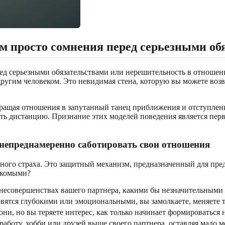
ем просто сомнения перед серьезными об
ред серьезными обязательствами или нерешительность в отношен
ругим человеком. Это невидимая стена, которую вы можете возво
ращая отношения в запутанный танец приближения и отступления
дать дистанцию. Признание этих моделей поведения является пе
 непреднамеренно саботировать свои отношения
удного страха. Это защитный механизм, предназначенный для п
накомыми?
несовершенствах вашего партнера, какими бы незначительными о
вятся глубокими или эмоциональными, вы замолкаете, меняете т
и, но вы теряете интерес, как только начинает формироваться 
аботу, хобби или друзей выше своего партнера, оставляя мало м