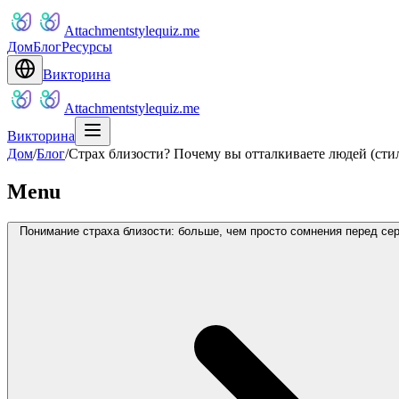
Attachmentstylequiz.me
Дом
Блог
Ресурсы
Викторина
Attachmentstylequiz.me
Викторина
Дом
/
Блог
/
Страх близости? Почему вы отталкиваете людей (сти
Menu
Понимание страха близости: больше, чем просто сомнения перед се