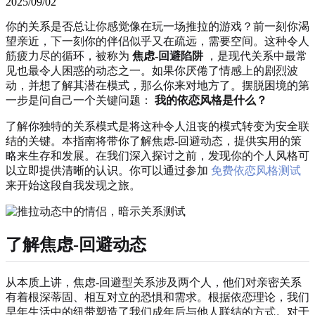
2025/09/02
你的关系是否总让你感觉像在玩一场推拉的游戏？前一刻你渴
望亲近，下一刻你的伴侣似乎又在疏远，需要空间。这种令人
筋疲力尽的循环，被称为
焦虑-回避陷阱
，是现代关系中最常
见也最令人困惑的动态之一。如果你厌倦了情感上的剧烈波
动，并想了解其潜在模式，那么你来对地方了。摆脱困境的第
一步是问自己一个关键问题：
我的依恋风格是什么？
了解你独特的关系模式是将这种令人沮丧的模式转变为安全联
结的关键。本指南将带你了解焦虑-回避动态，提供实用的策
略来生存和发展。在我们深入探讨之前，发现你的个人风格可
以立即提供清晰的认识。你可以通过参加
免费依恋风格测试
来开始这段自我发现之旅。
了解焦虑-回避动态
从本质上讲，焦虑-回避型关系涉及两个人，他们对亲密关系
有着根深蒂固、相互对立的恐惧和需求。根据依恋理论，我们
早年生活中的纽带塑造了我们成年后与他人联结的方式。对于