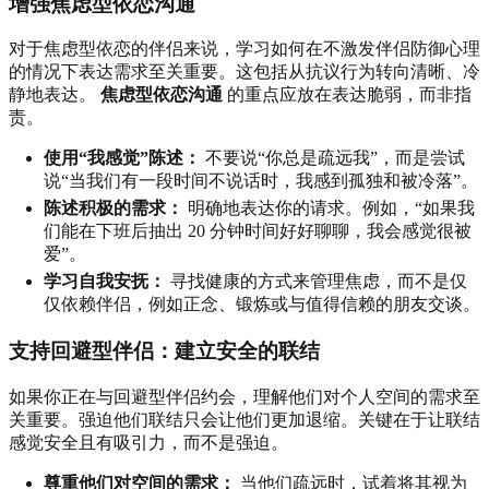
增强焦虑型依恋沟通
对于焦虑型依恋的伴侣来说，学习如何在不激发伴侣防御心理
的情况下表达需求至关重要。这包括从抗议行为转向清晰、冷
静地表达。
焦虑型依恋沟通
的重点应放在表达脆弱，而非指
责。
使用“我感觉”陈述：
不要说“你总是疏远我”，而是尝试
说“当我们有一段时间不说话时，我感到孤独和被冷落”。
陈述积极的需求：
明确地表达你的请求。例如，“如果我
们能在下班后抽出 20 分钟时间好好聊聊，我会感觉很被
爱”。
学习自我安抚：
寻找健康的方式来管理焦虑，而不是仅
仅依赖伴侣，例如正念、锻炼或与值得信赖的朋友交谈。
支持回避型伴侣：建立安全的联结
如果你正在与回避型伴侣约会，理解他们对个人空间的需求至
关重要。强迫他们联结只会让他们更加退缩。关键在于让联结
感觉安全且有吸引力，而不是强迫。
尊重他们对空间的需求：
当他们疏远时，试着将其视为