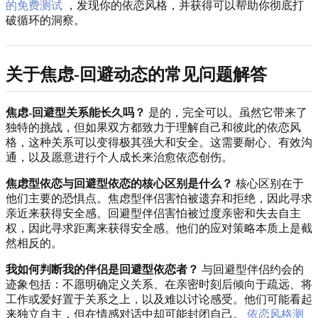
的免费测试
，发现你的依恋风格，并获得可以帮助你彻底打
破循环的洞察。
关于焦虑-回避动态的常见问题解答
焦虑-回避型关系能长久吗？
是的，完全可以。虽然它带来了
独特的挑战，但如果双方都致力于理解自己和彼此的依恋风
格，这种关系可以变得极其强大和安全。这需要耐心、有效沟
通，以及愿意进行个人成长来治愈依恋创伤。
焦虑型依恋与回避型依恋的核心区别是什么？
核心区别在于
他们主要的恐惧点。焦虑型伴侣害怕被遗弃和拒绝，因此寻求
亲近来获得安全感。回避型伴侣害怕被过度亲密和失去自主
权，因此寻求距离来获得安全感。他们的应对策略本质上是截
然相反的。
我如何判断我的伴侣是回避型依恋者？
与回避型伴侣约会的
迹象包括：不愿明确定义关系、在亲密时刻后倾向于疏远、将
工作或爱好置于关系之上，以及难以讨论感受。他们可能看起
来独立自主，但在情感对话中却可能封闭自己。
依恋风格测