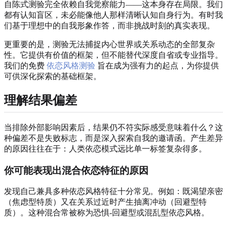
自陈式测验完全依赖自我觉察能力——这本身存在局限。我们
都有认知盲区，未必能像他人那样清晰认知自身行为。有时我
们基于理想中的自我形象作答，而非挑战时刻的真实表现。
更重要的是，测验无法捕捉内心世界或关系动态的全部复杂
性。它提供有价值的框架，但不能替代深度自省或专业指导。
我们的免费
依恋风格测验
旨在成为强有力的起点，为你提供
可供深化探索的基础框架。
理解结果偏差
当排除外部影响因素后，结果仍不符实际感受意味着什么？这
种偏差不是失败标志，而是深入探索自我的邀请函。产生差异
的原因往往在于：人类依恋模式远比单一标签复杂得多。
你可能表现出混合依恋特征的原因
发现自己兼具多种依恋风格特征十分常见。例如：既渴望亲密
（焦虑型特质）又在关系过近时产生抽离冲动（回避型特
质）。这种混合常被称为恐惧-回避型或混乱型依恋风格。