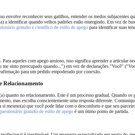
Isso envolve reconhecer seus gatilhos, entender os medos subjacentes q
 a identificar quando velhos padrões estão emergindo. Em vez de busca
tionário gratuito e científico de estilo de apego
para identificar suas ten
Para aqueles com apego ansioso, isso significa aprender a articular ne
 me sinto preocupado quando...") em vez de declarações "Você" ("Você s
 reafirmação para um pedido empoderado por conexão.
de Relacionamento
) quanto no relacionamento. Este é um processo gradual. Quando os gat
ento, mas escolha conscientemente uma resposta diferente. Comunique
r a si mesmo(a) que você pode lidar com o desconforto e que seu parcei
questionário gratuito de estilo de apego
é um ótimo ponto de partida.
 profissional é inestimável. Um terapeuta especializado em teoria do ap