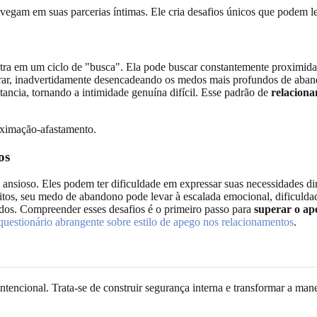
gam em suas parcerias íntimas. Ele cria desafios únicos que podem lev
tra em um ciclo de "busca". Ela pode buscar constantemente proximidad
tirar, inadvertidamente desencadeando os medos mais profundos de aba
ancia, tornando a intimidade genuína difícil. Esse padrão de
relaciona
os
nsioso. Eles podem ter dificuldade em expressar suas necessidades dir
itos, seu medo de abandono pode levar à escalada emocional, dificuldad
dos. Compreender esses desafios é o primeiro passo para
superar o ap
questionário abrangente sobre estilo de apego nos relacionamentos
.
intencional. Trata-se de construir segurança interna e transformar a m