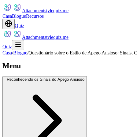
Attachmentstylequiz.me
Casa
Blogue
Recursos
Quiz
Attachmentstylequiz.me
Quiz
Casa
/
Blogue
/
Questionário sobre o Estilo de Apego Ansioso: Sinais,
Menu
Reconhecendo os Sinais do Apego Ansioso