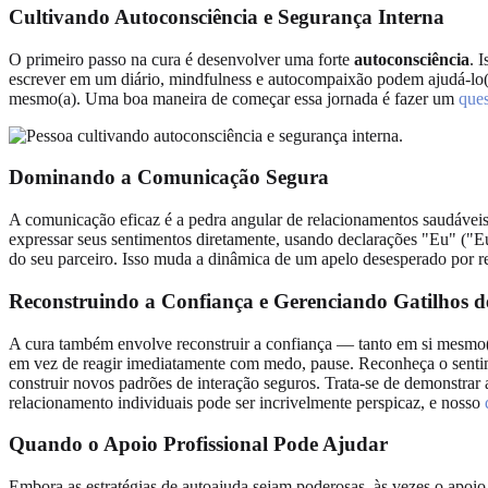
Cultivando Autoconsciência e Segurança Interna
O primeiro passo na cura é desenvolver uma forte
autoconsciência
. 
escrever em um diário, mindfulness e autocompaixão podem ajudá-lo(a)
mesmo(a). Uma boa maneira de começar essa jornada é fazer um
ques
Dominando a Comunicação Segura
A comunicação eficaz é a pedra angular de relacionamentos saudáveis. 
expressar seus sentimentos diretamente, usando declarações "Eu" ("Eu
do seu parceiro. Isso muda a dinâmica de um apelo desesperado por
Reconstruindo a Confiança e Gerenciando Gatilhos 
A cura também envolve reconstruir a confiança — tanto em si mesmo(a
em vez de reagir imediatamente com medo, pause. Reconheça o sentim
construir novos padrões de interação seguros. Trata-se de demonstra
relacionamento individuais pode ser incrivelmente perspicaz, e nosso
Quando o Apoio Profissional Pode Ajudar
Embora as estratégias de autoajuda sejam poderosas, às vezes o apoio