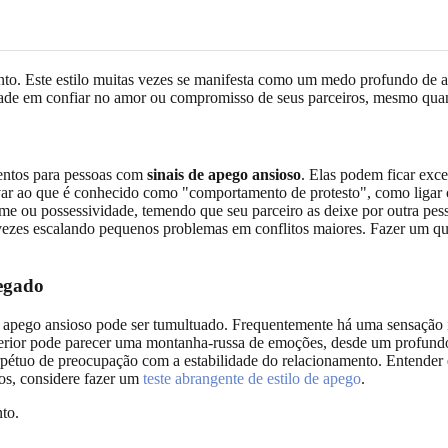
nto. Este estilo muitas vezes se manifesta como um medo profundo de 
uldade em confiar no amor ou compromisso de seus parceiros, mesmo qua
entos para pessoas com
sinais de apego ansioso
. Elas podem ficar exc
levar ao que é conhecido como "comportamento de protesto", como ligar
e ou possessividade, temendo que seu parceiro as deixe por outra pesso
zes escalando pequenos problemas em conflitos maiores. Fazer um quest
egado
apego ansioso pode ser tumultuado. Frequentemente há uma sensação i
interior pode parecer uma montanha-russa de emoções, desde um profund
pétuo de preocupação com a estabilidade do relacionamento. Entender 
os, considere fazer um
teste abrangente de estilo de apego
.