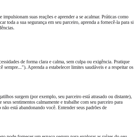
ue impulsionam suas reações e aprender a se acalmar. Práticas como
r toda a sua segurança em seu parceiro, aprenda a fornecê-la para si
dências.
cessidades de forma clara e calma, sem culpa ou exigência. Pratique
empre..."). Aprenda a estabelecer limites saudáveis e a respeitar os
ilhos surgem (por exemplo, seu parceiro está atrasado ou distante),
 seus sentimentos calmamente e trabalhe com seu parceiro para
ro não está abandonando você. Entender seus padrões de
ego pode fornecer um espaço seguro para explorar as raízes do seu