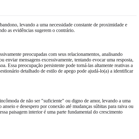
abandono, levando a uma necessidade constante de proximidade e
ndo as evidências sugerem o contrário.
essivamente preocupadas com seus relacionamentos, analisando
 ou enviar mensagens excessivamente, tentando evocar uma resposta,
a. Essa preocupação persistente pode torná-las altamente reativas a
ionário detalhado de estilo de apego pode ajudá-lo(a) a identificar
ncômoda de não ser "suficiente" ou digno de amor, levando a uma
o anseio e desespero por conexão até mudanças súbitas para raiva ou
essa paisagem interior é uma parte fundamental do crescimento