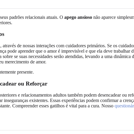
seus padrões relacionais atuais. O
apego ansioso
não aparece simplesme
riores.
os
ia, através de nossas interações com cuidadores primários. Se os cuidad
nça pode aprender que o amor é imprevisível e que ela deve trabalhar d
sobre se suas necessidades serão atendidas, levando a uma dinâmica 
seu merecimento de amor.
cadear ou Reforçar
posteriores e relacionamentos adultos também podem desencadear ou re
dar inseguranças existentes. Essas experiências podem confirmar a cren
tante. Compreender esses gatilhos é vital para a cura. Nosso
questionár