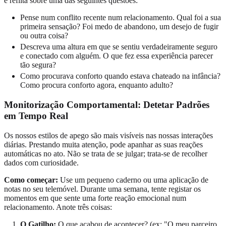
e reflita sobre uma das seguintes questões:
Pense num conflito recente num relacionamento. Qual foi a sua
primeira sensação? Foi medo de abandono, um desejo de fugir
ou outra coisa?
Descreva uma altura em que se sentiu verdadeiramente seguro
e conectado com alguém. O que fez essa experiência parecer
tão segura?
Como procurava conforto quando estava chateado na infância?
Como procura conforto agora, enquanto adulto?
Monitorização Comportamental: Detetar Padrões
em Tempo Real
Os nossos estilos de apego são mais visíveis nas nossas interações
diárias. Prestando muita atenção, pode apanhar as suas reações
automáticas no ato. Não se trata de se julgar; trata-se de recolher
dados com curiosidade.
Como começar:
Use um pequeno caderno ou uma aplicação de
notas no seu telemóvel. Durante uma semana, tente registar os
momentos em que sente uma forte reação emocional num
relacionamento. Anote três coisas:
O Gatilho:
O que acabou de acontecer? (ex: "O meu parceiro