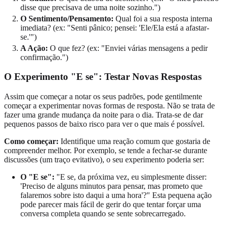
disse que precisava de uma noite sozinho.")
O Sentimento/Pensamento:
Qual foi a sua resposta interna
imediata? (ex: "Senti pânico; pensei: 'Ele/Ela está a afastar-
se.'")
A Ação:
O que fez? (ex: "Enviei várias mensagens a pedir
confirmação.")
O Experimento "E se": Testar Novas Respostas
Assim que começar a notar os seus padrões, pode gentilmente
começar a experimentar novas formas de resposta. Não se trata de
fazer uma grande mudança da noite para o dia. Trata-se de dar
pequenos passos de baixo risco para ver o que mais é possível.
Como começar:
Identifique uma reação comum que gostaria de
compreender melhor. Por exemplo, se tende a fechar-se durante
discussões (um traço evitativo), o seu experimento poderia ser:
O "E se":
"E se, da próxima vez, eu simplesmente disser:
'Preciso de alguns minutos para pensar, mas prometo que
falaremos sobre isto daqui a uma hora'?" Esta pequena ação
pode parecer mais fácil de gerir do que tentar forçar uma
conversa completa quando se sente sobrecarregado.