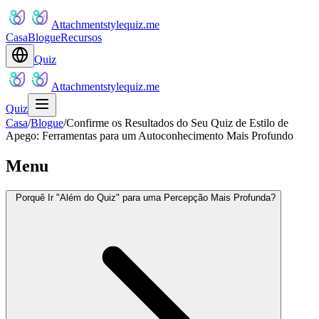
Attachmentstylequiz.me
Casa
Blogue
Recursos
Quiz
Attachmentstylequiz.me
Quiz
Casa
/
Blogue
/
Confirme os Resultados do Seu Quiz de Estilo de
Apego: Ferramentas para um Autoconhecimento Mais Profundo
Menu
Porquê Ir "Além do Quiz" para uma Percepção Mais Profunda?